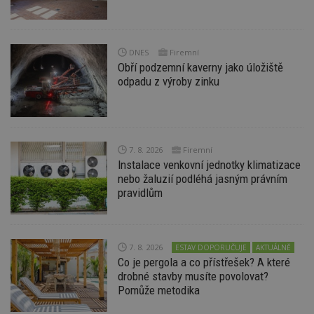
Funkční soubory
Nezařazené soubory
Nezbytně nutné soubory cookie umožňují základní
funkce webových stránek, jako je přihlášení
DNES
Firemní
uživatele a správa účtu. Webové stránky nelze bez
Obří podzemní kaverny jako úložiště
nezbytně nutných souborů cookie správně
používat.
odpadu z výroby zinku
Provider
/
Název
Vyprší
P
Doména
_hjIncludedInPageviewSample
2
T
Hotjar Ltd
minuty
co
www.estav.cz
7. 8. 2026
Firemní
na
ab
Instalace venkovní jednotky klimatizace
Ho
nebo žaluzií podléhá jasným právním
zd
ná
pravidlům
z
vz
d
l
z
7. 8. 2026
ESTAV DOPORUČUJE
AKTUÁLNĚ
st
w
Co je pergola a co přístřešek? A které
drobné stavby musíte povolovat?
_dc_gtm_UA-53599847-1
.estav.cz
53
T
sekund
co
Pomůže metodika
př
w