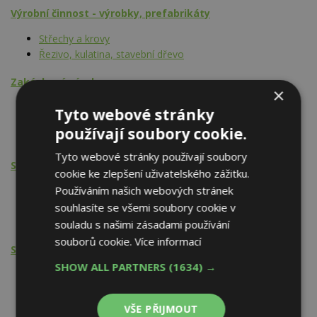
Výrobní činnost - výrobky, prefabrikáty
Střechy a krovy
Řezivo, kulatina, stavební dřevo
Zakázková výroba
×
Rekreační domky a chaty
Tyto webové stránky
Konstrukční soustavy dřevěné
používají soubory cookie.
Dřevo a výrobky ze dřeva
Tyto webové stránky používají soubory
Stavební činnost
cookie ke zlepšení uživatelského zážitku.
Používáním našich webových stránek
Rekreační domky a chaty
Konstrukční soustavy dřevěné
souhlasíte se všemi soubory cookie v
Střechy a krovy
souladu s našimi zásadami používání
souborů cookie.
Více informací
Stavební činnost - PSV
SHOW ALL PARTNERS
(1634) →
Truhlářské a tesařské práce
VŠE PŘIJMOUT