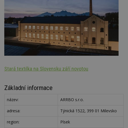
Stará textilka na Slovensku září novotou
Oz
Základní informace
název:
ARRBO s.r.o.
adresa:
Týnická 1522, 399 01 Milevsko
region:
Písek