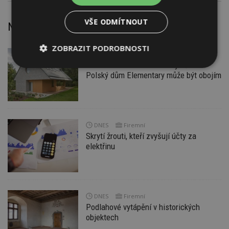
VŠE ODMÍTNOUT
Nejnovější články
ZOBRAZIT PODROBNOSTI
DNES
Je libo chatu anebo rodinný dům?
Nezbytně
Výkonové
Soubory
Polský dům Elementary může být obojím
nutné
soubory
cílení
soubory
Funkční soubory
Nezařazené
DNES
Firemní
soubory
Skrytí žrouti, kteří zvyšují účty za
elektřinu
DNES
Firemní
Nezbytně nutné soubory
Podlahové vytápění v historických
objektech
Výkonové soubory
Soubory cílení