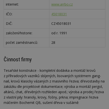
internet:
www.arrbo.cz
IČO:
45018031
DIČ:
CZ45018031
založení/historie:
od r. 1991
počet zaměstnanců:
28
Činnost firmy
Tesařské konstrukce - kompletní dodávka a montáž krovů
z příhradových vazníků sbíjených, lisovaných systémem gang-
nail, krovů klasicky vázaných z masivního řeziva; dřevostavby na
zakázku dle projektové dokumentace; výroba a montáž pergol,
altánů, chat, dřevěných rozhleden apod.; výroba a prodej řeziva
z vlastní pily: hranoly, krovy, fošny, prkna; impregnace řeziva
máčením Bochemit QB, sušení dřeva v sušárně