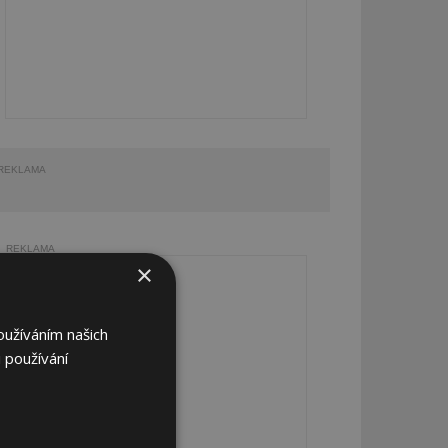
REKLAMA
REKLAMA
×
oužíváním našich
 používání