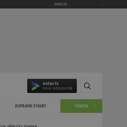
DISKUZE
estav.tv
nový videoportál
DOPRAVNÍ STAVBY
TÉMATA
BOOK: PŘÍRUČKY ZDARMA!