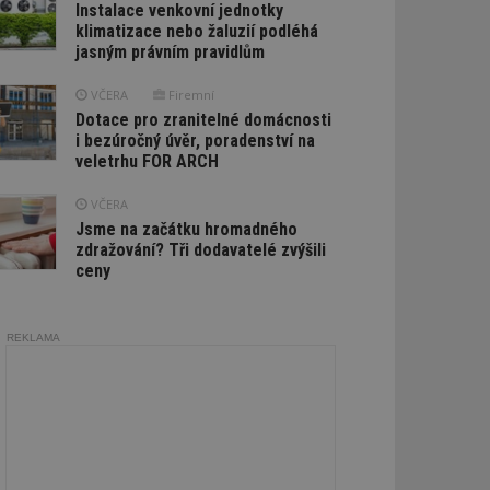
Instalace venkovní jednotky
klimatizace nebo žaluzií podléhá
jasným právním pravidlům
VČERA
Firemní
Dotace pro zranitelné domácnosti
i bezúročný úvěr, poradenství na
veletrhu FOR ARCH
VČERA
Jsme na začátku hromadného
zdražování? Tři dodavatelé zvýšili
ceny
REKLAMA