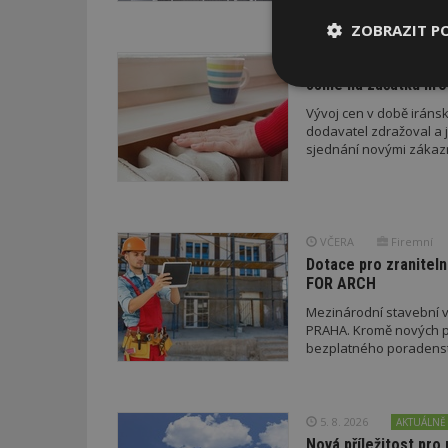
ZOBRAZIT P
VČERA
Jsme na začátku hro
Nezbytně
nutné soubor
Vývoj cen v době iránsk
dodavatel zdražoval a 
sjednání novými zákaz
VČERA
Firemní
Nezbytně nutné s
Dotace pro zraniteln
FOR ARCH
Nezbytně nutné soubo
Webové stránky nelz
Mezinárodní stavební v
PRAHA. Kromě nových pr
Název
bezplatného poradenství
_hjIncludedInPa
5. 8. 2026
AKTUÁLNĚ
Nová příležitost pro 
_dc_gtm_UA-53599