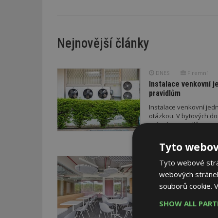
Nejnovější články
DNES
Firemní
Instalace venkovní j
pravidlům
Instalace venkovní jedn
otázkou. V bytových do
právním pravidlům.
Tyto webov
VČERA
Tyto webové strán
Barevné kanceláře ja
webových stránek
souborů cookie.
V
Kancelářské prostory v
podlaží je koncipováno 
SHOW ALL PAR
média. Obsahují newsroo
specializované provozy