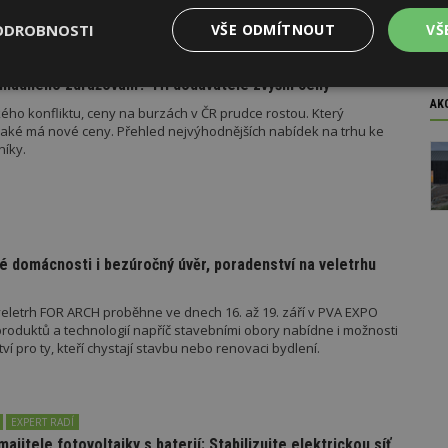
ODROBNOSTI
VŠE ODMÍTNOUT
VŠ
madného zdražování? Tři dodavatelé zvýšili ceny
Výkonové
Soubory cílení
Funkční
y
soubory
soubory
AK
ého konfliktu, ceny na burzách v ČR prudce rostou. Který
jaké má nové ceny. Přehled nejvýhodnějších nabídek na trhu ke
níky.
oubory
Výkonové soubory
Soubory cílení
Funkční soubory
Ne
é domácnosti i bezúročný úvěr, poradenství na veletrhu
ry cookie umožňují základní funkce webových stránek, jako je přihlášení uživatele
e bez nezbytně nutných souborů cookie správně používat.
eletrh FOR ARCH proběhne ve dnech 16. až 19. září v PVA EXPO
oduktů a technologií napříč stavebními obory nabídne i možnosti
Provider
/
Vyprší
Popis
Doména
 pro ty, kteří chystají stavbu nebo renovaci bydlení.
geviewSample
2
Tento soubor cookie je nastaven tak, 
Hotjar Ltd
minuty
Hotjar o tom, zda je tento návštěvník 
www.estav.cz
vzorkování dat definovaného limitem z
vašeho webu.
EXPERT RADÍ
majitele fotovoltaiky s baterií: Stabilizujte elektrickou síť
847-1
.estav.cz
53
Tento soubor cookie je přidružen k w