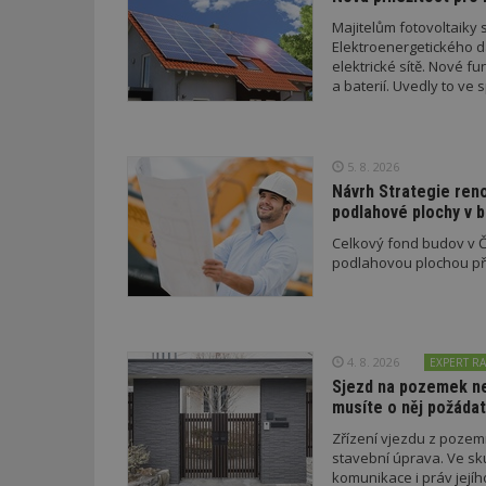
Majitelům fotovoltaiky s
Elektroenergetického da
elektrické sítě. Nové f
a baterií. Uvedly to v
a EDC.
id
_hjFirstSeen
5. 8. 2026
Návrh Strategie ren
podlahové plochy v 
_hjAbsoluteSessi
Celkový fond budov v Če
podlahovou plochou pře
counter
4. 8. 2026
EXPERT RA
__gfp_64b
Sjezd na pozemek nem
musíte o něj požádat
Zřízení vjezdu z poze
stavební úprava. Ve sk
komunikace i práv jejíh
Název
Provider
Pr