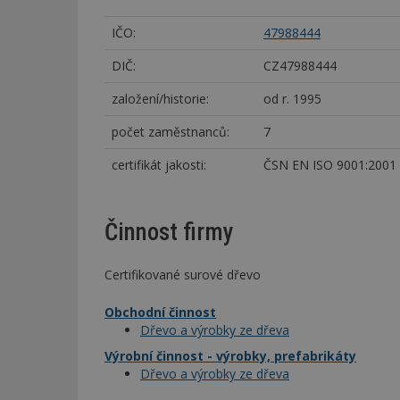
IČO:
47988444
DIČ:
CZ47988444
založení/historie:
od r. 1995
počet zaměstnanců:
7
certifikát jakosti:
ČSN EN ISO 9001:2001
Činnost firmy
Certifikované surové dřevo
Obchodní činnost
Dřevo a výrobky ze dřeva
Výrobní činnost - výrobky, prefabrikáty
Dřevo a výrobky ze dřeva