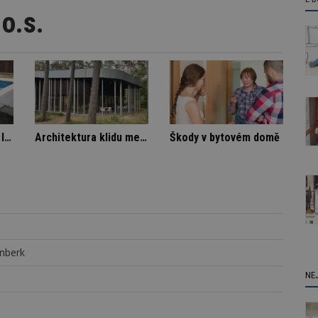
o.s.
a
Označení lepidel pro lepení dlažby
Architektura klidu mezi borovicemi
Ško
.
rnberk
NE