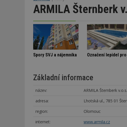
ARMILA Šternberk v.
odinná vila
Stará textilka na Slovensku září novotou
Spory SVJ a nájemník
Základní informace
název:
ARMILA Šternberk v.o.s
adresa:
Lhotská ul., 785 01 Šte
region:
Olomouc
internet:
www.armila.cz