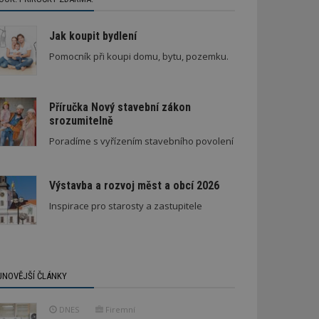
Jak koupit bydlení
Pomocník při koupi domu, bytu, pozemku.
Příručka Nový stavební zákon
srozumitelně
dy v bytovém domě
Poradíme s vyřízením stavebního povolení
Výstavba a rozvoj měst a obcí 2026
Inspirace pro starosty a zastupitele
JNOVĚJŠÍ ČLÁNKY
DNES
Firemní