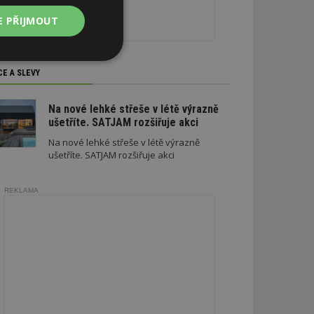
E PŘIJMOUT
Nezařazené
soubory
CE A SLEVY
Na nové lehké střeše v létě výrazně
ušetříte. SATJAM rozšiřuje akci
Na nové lehké střeše v létě výrazně
ušetříte. SATJAM rozšiřuje akci
zařazené soubory
REKLAMA
 a správa účtu.
aby informoval
zahrnut do
obrazení stránky
ebům používajícím