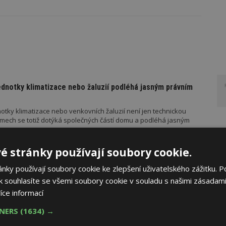
ednotky klimatizace nebo žaluzií podléhá jasným právním
otky klimatizace nebo venkovních žaluzií není jen technickou
mech se totiž dotýká společných částí domu a podléhá jasným
é stránky používají soubory cookie.
ky používají soubory cookie ke zlepšení uživatelského zážitku. P
ko zázemí pro moderní digitální média
 souhlasíte se všemi soubory cookie v souladu s našimi zásadami
íce informací
znikly v administrativním komplexu Hagibor. Šest kancelářských
jako technologicky intenzivní pracovní prostředí pro současná
TNERS
(1634) →
my, fotoateliéry, redakční pracoviště, nahrávací studia a další
.