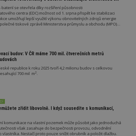
sekund
Správce značek Google k načtení dalšíc
 baterií se otevřela díky rozšíření působnosti
stránku. Pokud je použit, lze jej považ
nutný, protože bez něj jiné skripty ne
tového centra (EDC) možnost od 1. srpna přispět ke stabilizaci
správně. Konec názvu je jedinečné číslo
unkce umožňují lepší využití výkonu obnovitelných zdrojů energie
identifikátorem přidruženého účtu Goog
e společné tiskové zprávě Ministerstva průmyslu a obchodu (MPO)
www.estav.cz
1 rok
Tento soubor cookie se používá k vytvá
uživatele
29
Soubor cookie je nastaven tak, aby Hot
Hotjar Ltd
minut
začátek cesty uživatele pro celkový poče
.estav.cz
54
Neobsahuje žádné identifikovatelné in
ovací budov: V ČR máme 700 mil. čtverečních metrů
sekund
budovách
onInProgress
29
Soubor cookie je nastaven tak, aby Hot
Hotjar Ltd
ské republice k roku 2025 tvoří 4,2 milionu budov s celkovou
minut
začátek cesty uživatele pro celkový poče
.estav.cz
54
Neobsahuje žádné identifikovatelné in
2
sahující 700 mil m
.
sekund
www.estav.cz
29
Tento soubor cookie se používá k vytvá
minut
uživatele
53
sekund
DÍ
1 rok
Jedná se o soubor cookie, který slouží k
Google LLC
ůžete zřídit libovolně. I když sousedíte s komunikací,
dalších souborů cookie návštěvníkem 
.estav.cz
mní komunikace na vlastní pozemek může působit jako jednoduchá
utečnosti však zasahuje do bezpečnosti provozu, odvodnění
o vlastníka. Nestačí proto pouze snížit obrubník a položit dlažbu.
ovider
/
Provider
/
Doména
Vyprší