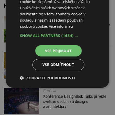
cookie ke zlepšení uživatelského zážitku.
Nejnovější články
Používáním našich webových stránek
souhlasíte se všemi soubory cookie v
souladu s našimi zásadami používání
VČERA
Firemní
Instalace venkovní jednotky klimatizace
souborů cookie.
Více informací
nebo žaluzií podléhá jasným právním
pravidlům
SHOW ALL PARTNERS
(1634) →
VŠE PŘIJMOUT
VČERA
ESTAV DOPORUČUJE
AKTUÁLNĚ
Co je pergola a co přístřešek? A které
VŠE ODMÍTNOUT
drobné stavby musíte povolovat?
Pomůže metodika
ZOBRAZIT PODROBNOSTI
Nezbytně
Výkonové
Soubory
VČERA
nutné
soubory
cílení
Konference DesignBlok Talks přiveze
soubory
světové osobnosti designu
a architektury