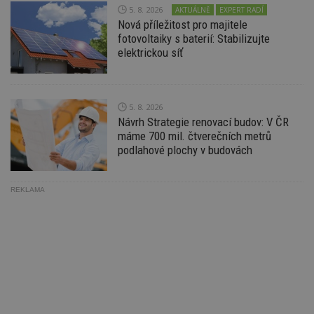
Ho
5. 8. 2026
AKTUÁLNĚ
EXPERT RADÍ
zd
ná
Nová příležitost pro majitele
z
fotovoltaiky s baterií: Stabilizujte
vz
elektrickou síť
d
l
z
st
w
5. 8. 2026
_dc_gtm_UA-53599847-1
.estav.cz
53
T
Návrh Strategie renovací budov: V ČR
sekund
co
př
máme 700 mil. čtverečních metrů
w
podlahové plochy v budovách
po
S
Go
da
kó
REKLAMA
Po
lz
z
nu
be
sk
f
s
ná
je
kt
id