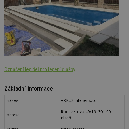
Označení lepidel pro lepení dlažby
St
Základní informace
název:
ARKUS interier s.r.o.
Roosveltova 49/16, 301 00
adresa:
Plzeň