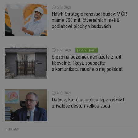
_hjIncludedInPageviewSample
2
T
Hotjar Ltd
5. 8. 2026
minuty
co
www.estav.cz
Návrh Strategie renovací budov: V ČR
na
máme 700 mil. čtverečních metrů
ab
Ho
podlahové plochy v budovách
zd
ná
z
vz
d
l
4. 8. 2026
EXPERT RADÍ
z
Sjezd na pozemek nemůžete zřídit
st
libovolně. I když sousedíte
w
s komunikací, musíte o něj požádat
_dc_gtm_UA-53599847-1
.estav.cz
53
T
sekund
co
př
w
po
4. 8. 2026
S
Go
Dotace, které pomohou lépe zvládat
da
přívalové deště i velkou vodu
kó
Po
lz
z
nu
be
REKLAMA
sk
f