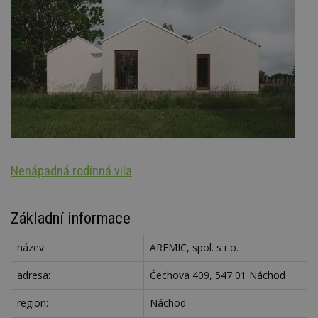
Nenápadná rodinná vila
S
Základní informace
název:
AREMIC, spol. s r.o.
adresa:
Čechova 409, 547 01 Náchod
region:
Náchod