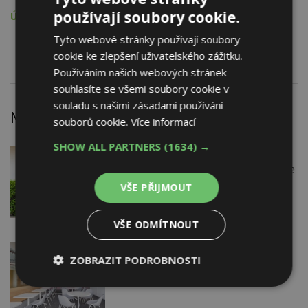
používají soubory cookie.
Údržba, opravy, servis, revize
Tyto webové stránky používají soubory
Sdělovací zařízení
cookie ke zlepšení uživatelského zážitku.
Používáním našich webových stránek
souhlasíte se všemi soubory cookie v
souladu s našimi zásadami používání
Nejnovější články
souborů cookie.
Více informací
SHOW ALL PARTNERS
(1634) →
DNES
Firemní
Instalace venkovní jednotky klimatizace
nebo žaluzií podléhá jasným právním
VŠE PŘIJMOUT
pravidlům
VŠE ODMÍTNOUT
VČERA
ZOBRAZIT PODROBNOSTI
Barevné kanceláře jako zázemí pro
moderní digitální média
Nezbytně
Výkonové
Soubory
nutné
soubory
cílení