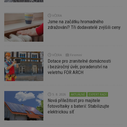
soubory
VČERA
Jsme na začátku hromadného
Funkční soubory
Nezařazené
zdražování? Tři dodavatelé zvýšili ceny
soubory
VČERA
Firemní
Dotace pro zranitelné domácnosti
i bezúročný úvěr, poradenství na
Nezbytně nutné soubory
veletrhu FOR ARCH
Výkonové soubory
Soubory cílení
Funkční soubory
Nezařazené soubory
Nezbytně nutné soubory cookie umožňují základní
5. 8. 2026
AKTUÁLNĚ
EXPERT RADÍ
funkce webových stránek, jako je přihlášení
Nová příležitost pro majitele
uživatele a správa účtu. Webové stránky nelze bez
fotovoltaiky s baterií: Stabilizujte
nezbytně nutných souborů cookie správně
elektrickou síť
používat.
Provider
/
Název
Vyprší
P
Doména