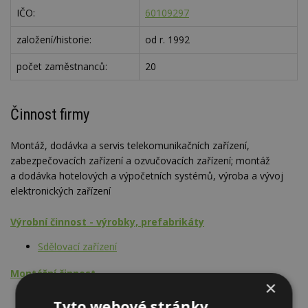
IČO:
60109297
založení/historie:
od r. 1992
počet zaměstnanců:
20
Činnost firmy
Montáž, dodávka a servis telekomunikačních zařízení,
zabezpečovacích zařízení a ozvučovacích zařízení; montáž
a dodávka hotelových a výpočetních systémů, výroba a vývoj
elektronických zařízení
Výrobní činnost - výrobky, prefabrikáty
Sdělovací zařízení
Montážní činnost
×
Sdělovací zařízení
Tyto webové stránky