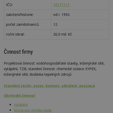
IČO:
18171117
založení/historie:
od r. 1992
počet zaměstnanců:
12
roční obrat:
20,0 mil. Kč
Činnost firmy
Projektová činnost: vodohospodářské stavby, inženýrské sítě,
vytápění, TZB; stavební činnost: chemické izolace XYPEX,
inženýrské sítě; dodávka tepelných zdrojů
Stavební cechy, svazy, komory, sdružení, asociace
Obchodní činnost
Vytápění
Stroje pro výrobu tepla