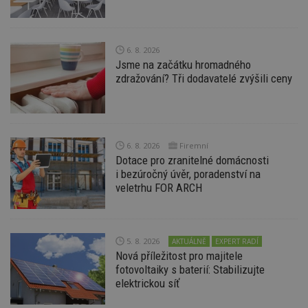
uživatele a správa účtu. Webové stránky nelze bez
nezbytně nutných souborů cookie správně
používat.
Provider
/
6. 8. 2026
Název
Vyprší
P
Doména
Jsme na začátku hromadného
zdražování? Tři dodavatelé zvýšili ceny
_hjIncludedInPageviewSample
2
T
Hotjar Ltd
minuty
co
www.estav.cz
na
ab
Ho
zd
ná
6. 8. 2026
Firemní
z
vz
Dotace pro zranitelné domácnosti
d
i bezúročný úvěr, poradenství na
l
z
veletrhu FOR ARCH
st
w
_dc_gtm_UA-53599847-1
.estav.cz
53
T
sekund
co
5. 8. 2026
AKTUÁLNĚ
EXPERT RADÍ
př
w
Nová příležitost pro majitele
po
fotovoltaiky s baterií: Stabilizujte
S
elektrickou síť
Go
da
kó