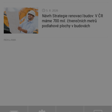
Po
lz
z
5. 8. 2026
nu
be
Návrh Strategie renovací budov: V ČR
sk
máme 700 mil. čtverečních metrů
f
podlahové plochy v budovách
s
ná
je
kt
id
REKLAMA
p
ú
An
id
www.estav.cz
1 rok
T
co
po
vy
se
_hjFirstSeen
29
S
Hotjar Ltd
minut
je
.estav.cz
54
ab
sekund
sl
ce
pr
po
N
ž
id