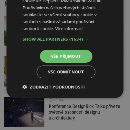
cookie ke zlepšení uživatelského zážitku.
Nejnovější články
Používáním našich webových stránek
souhlasíte se všemi soubory cookie v
VČERA
Firemní
souladu s našimi zásadami používání
Instalace venkovní jednotky klimatizace
souborů cookie.
Více informací
nebo žaluzií podléhá jasným právním
pravidlům
SHOW ALL PARTNERS
(1634) →
VŠE PŘIJMOUT
VČERA
ESTAV DOPORUČUJE
AKTUÁLNĚ
Co je pergola a co přístřešek? A které
drobné stavby musíte povolovat?
VŠE ODMÍTNOUT
Pomůže metodika
ZOBRAZIT PODROBNOSTI
Nezbytně
Výkonové
Soubory
VČERA
nutné
soubory
cílení
Konference DesignBlok Talks přiveze
soubory
světové osobnosti designu
a architektury