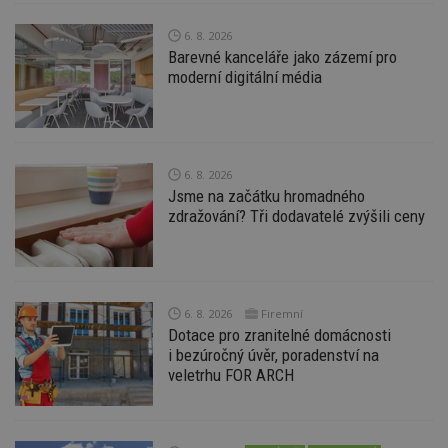
Funkční soubory
Nezařazené
soubory
6. 8. 2026
Barevné kanceláře jako zázemí pro
moderní digitální média
Nezbytně nutné soubory
6. 8. 2026
Výkonové soubory
Soubory cílení
Jsme na začátku hromadného
zdražování? Tři dodavatelé zvýšili ceny
Funkční soubory
Nezařazené soubory
Nezbytně nutné soubory cookie umožňují základní
funkce webových stránek, jako je přihlášení
uživatele a správa účtu. Webové stránky nelze bez
nezbytně nutných souborů cookie správně
6. 8. 2026
Firemní
používat.
Dotace pro zranitelné domácnosti
Provider
/
i bezúročný úvěr, poradenství na
Název
Vyprší
P
Doména
veletrhu FOR ARCH
_hjIncludedInPageviewSample
2
T
Hotjar Ltd
minuty
co
www.estav.cz
na
ab
Ho