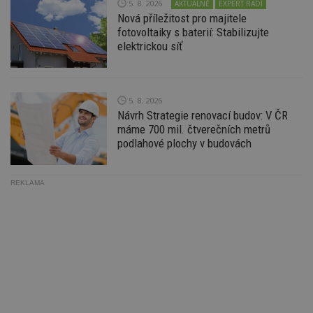
5. 8. 2026
AKTUÁLNĚ
EXPERT RADÍ
zd
Nová příležitost pro majitele
ná
z
fotovoltaiky s baterií: Stabilizujte
vz
elektrickou síť
d
l
z
st
w
5. 8. 2026
_dc_gtm_UA-53599847-1
.estav.cz
53
T
Návrh Strategie renovací budov: V ČR
sekund
co
př
máme 700 mil. čtverečních metrů
w
podlahové plochy v budovách
po
S
Go
da
REKLAMA
kó
Po
lz
z
nu
be
sk
f
s
ná
je
kt
id
p