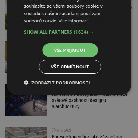
7. 8. 2026
Firemní
souhlasíte se všemi soubory cookie v
Instalace venkovní jednotky klimatizace
souladu s našimi zásadami používání
nebo žaluzií podléhá jasným právním
souborů cookie.
Více informací
pravidlům
SHOW ALL PARTNERS
(1634) →
7. 8. 2026
ESTAV DOPORUČUJE
AKTUÁLNĚ
VŠE PŘIJMOUT
Co je pergola a co přístřešek? A které
drobné stavby musíte povolovat?
Pomůže metodika
VŠE ODMÍTNOUT
ZOBRAZIT PODROBNOSTI
7. 8. 2026
Konference DesignBlok Talks přiveze
Nezbytně
Výkonové
Soubory
světové osobnosti designu
nutné
soubory
cílení
soubory
a architektury
Funkční soubory
Nezařazené
6. 8. 2026
soubory
Barevné kanceláře jako zázemí pro