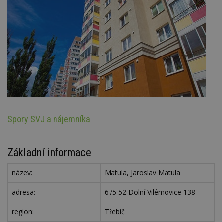
Spory SVJ a nájemníka
Ar
Základní informace
název:
Matula, Jaroslav Matula
adresa:
675 52 Dolní Vilémovice 138
region:
Třebíč