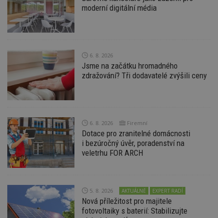
moderní digitální média
6. 8. 2026
Nezbytně nutné soubory
Jsme na začátku hromadného
zdražování? Tři dodavatelé zvýšili ceny
Výkonové soubory
Soubory cílení
Funkční soubory
Nezařazené soubory
Nezbytně nutné soubory cookie umožňují základní
funkce webových stránek, jako je přihlášení
uživatele a správa účtu. Webové stránky nelze bez
6. 8. 2026
Firemní
nezbytně nutných souborů cookie správně
Dotace pro zranitelné domácnosti
používat.
i bezúročný úvěr, poradenství na
veletrhu FOR ARCH
Provider
/
Název
Vyprší
P
Doména
_hjIncludedInPageviewSample
2
T
Hotjar Ltd
minuty
co
www.estav.cz
na
5. 8. 2026
AKTUÁLNĚ
EXPERT RADÍ
ab
Nová příležitost pro majitele
Ho
zd
fotovoltaiky s baterií: Stabilizujte
ná