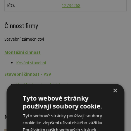
IČO:
12734268
Činnost firmy
Stavební zámečnictví
Montážní činnost
Kování stavební
Stavební činnost - PSV
Kovářské a zámečnické práce
×
Tyto webové stránky
používají soubory cookie.
Tyto webové stránky používají soubory
Nejnovější články
cookie ke zlepšení uživatelského zážitku.
Používáním našich webových stránek