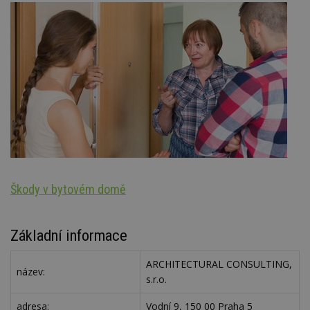
Škody v bytovém domě
Ar
Základní informace
ARCHITECTURAL CONSULTING,
název:
s.r.o.
adresa:
Vodní 9, 150 00 Praha 5