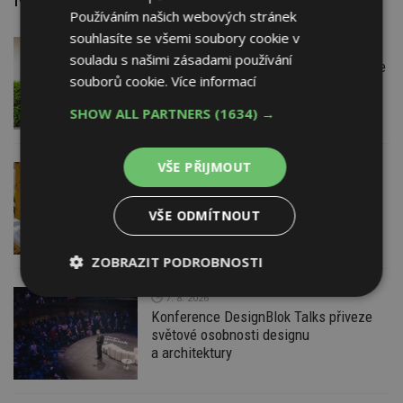
Používáním našich webových stránek
souhlasíte se všemi soubory cookie v
7. 8. 2026
Firemní
souladu s našimi zásadami používání
Instalace venkovní jednotky klimatizace
souborů cookie.
Více informací
nebo žaluzií podléhá jasným právním
pravidlům
SHOW ALL PARTNERS
(1634) →
VŠE PŘIJMOUT
7. 8. 2026
ESTAV DOPORUČUJE
AKTUÁLNĚ
Co je pergola a co přístřešek? A které
drobné stavby musíte povolovat?
VŠE ODMÍTNOUT
Pomůže metodika
ZOBRAZIT PODROBNOSTI
7. 8. 2026
Nezbytně
Výkonové
Soubory
nutné
soubory
cílení
Konference DesignBlok Talks přiveze
soubory
světové osobnosti designu
a architektury
Funkční soubory
Nezařazené