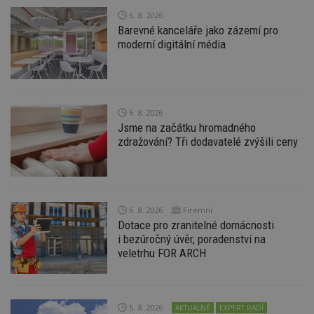
soubory
6. 8. 2026
Barevné kanceláře jako zázemí pro
moderní digitální média
Nezbytně nutné soubory
6. 8. 2026
Výkonové soubory
Soubory cílení
Jsme na začátku hromadného
zdražování? Tři dodavatelé zvýšili ceny
Funkční soubory
Nezařazené soubory
Nezbytně nutné soubory cookie umožňují základní
funkce webových stránek, jako je přihlášení
uživatele a správa účtu. Webové stránky nelze bez
nezbytně nutných souborů cookie správně
6. 8. 2026
Firemní
používat.
Dotace pro zranitelné domácnosti
Provider
/
i bezúročný úvěr, poradenství na
Název
Vyprší
P
Doména
veletrhu FOR ARCH
_hjIncludedInPageviewSample
2
T
Hotjar Ltd
minuty
co
www.estav.cz
na
ab
5. 8. 2026
Ho
AKTUÁLNĚ
EXPERT RADÍ