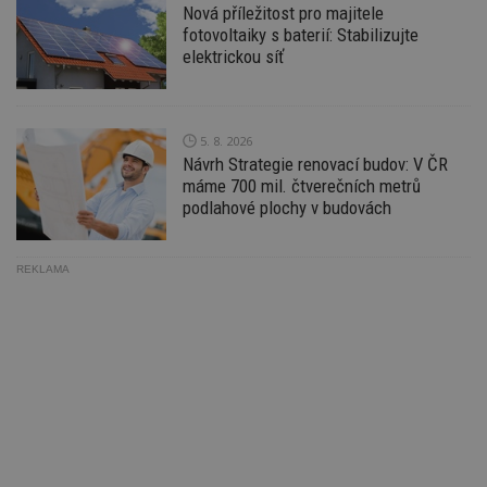
zd
Nová příležitost pro majitele
ná
fotovoltaiky s baterií: Stabilizujte
z
vz
elektrickou síť
d
l
z
st
w
5. 8. 2026
_dc_gtm_UA-53599847-1
.estav.cz
53
T
Návrh Strategie renovací budov: V ČR
sekund
co
máme 700 mil. čtverečních metrů
př
w
podlahové plochy v budovách
po
S
Go
da
REKLAMA
kó
Po
lz
z
nu
be
sk
f
s
ná
je
kt
id
p