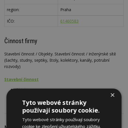
region:
Praha
IČO:
61460583
Činnost firmy
Stavební činnost / Objekty. Stavební činnost / Inženýrské sítě
(šachty, studny, septiky, štoly, kolektory, kanály, potrubní
rozvody)
Stavební činnost
Objekty
×
Inženýrské sítě
Tyto webové stránky
používají soubory cookie.
Tyto webové stránky používají soubory
cookie ke zlepšení uživatelského zážitku.
Nejnovější články