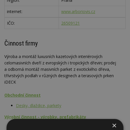
region:
Praha
internet:
www.arboriovis.cz
IČO:
26509121
Činnost firmy
Výroba a montáž luxusních kazetových interiérových
celomasivních dveří z evropských i tropických dřevin; prodej
a odborná montáž masivních parket z exotického dřeva,
třívrstvých podlah v různých designech a terasových prken
iDECK
Obchodní činnost
Desky, dlaždice, parkety
Výrobní činnost - výrobky, prefabrikáty
×
Dveře dřevěné