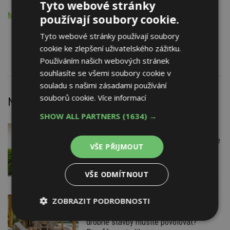
Tyto webové stránky
Montážní činnost
používají soubory cookie.
Dveře dřevěné
Tyto webové stránky používají soubory
Desky, dlaždice, parkety
cookie ke zlepšení uživatelského zážitku.
Používáním našich webových stránek
souhlasíte se všemi soubory cookie v
souladu s našimi zásadami používání
souborů cookie.
Více informací
Nejnovější články
SHOW ALL PARTNERS
(1634) →
VČERA
Firemní
Instalace venkovní jednotky klimatizace
VŠE PŘIJMOUT
nebo žaluzií podléhá jasným právním
pravidlům
VŠE ODMÍTNOUT
ZOBRAZIT PODROBNOSTI
VČERA
ESTAV DOPORUČUJE
AKTUÁLNĚ
Co je pergola a co přístřešek? A které
drobné stavby musíte povolovat?
Nezbytně
Výkonové
Soubory