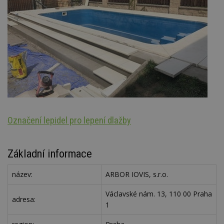
Označení lepidel pro lepení dlažby
Š
Základní informace
název:
ARBOR IOVIS, s.r.o.
Václavské nám. 13, 110 00 Praha
adresa:
1