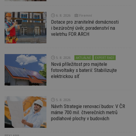
Doména
_hjIncludedInPageviewSample
2
T
Hotjar Ltd
minuty
co
www.estav.cz
6. 8. 2026
Firemní
na
Dotace pro zranitelné domácnosti
ab
i bezúročný úvěr, poradenství na
Ho
zd
veletrhu FOR ARCH
ná
z
vz
d
l
z
5. 8. 2026
AKTUÁLNĚ
EXPERT RADÍ
st
Nová příležitost pro majitele
w
fotovoltaiky s baterií: Stabilizujte
_dc_gtm_UA-53599847-1
.estav.cz
53
T
elektrickou síť
sekund
co
př
w
po
S
5. 8. 2026
Go
da
Návrh Strategie renovací budov: V ČR
kó
máme 700 mil. čtverečních metrů
Po
lz
podlahové plochy v budovách
z
nu
be
sk
REKLAMA