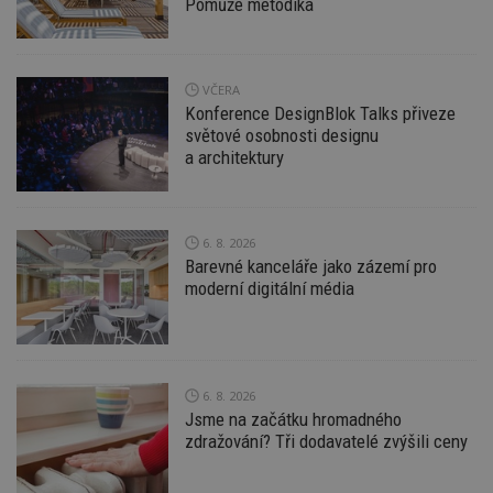
nutné
soubory
cílení
Pomůže metodika
soubory
VČERA
Funkční soubory
Nezařazené
Konference DesignBlok Talks přiveze
soubory
světové osobnosti designu
a architektury
6. 8. 2026
Barevné kanceláře jako zázemí pro
Nezbytně nutné soubory
moderní digitální média
Výkonové soubory
Soubory cílení
Funkční soubory
Nezařazené soubory
Nezbytně nutné soubory cookie umožňují základní
funkce webových stránek, jako je přihlášení
6. 8. 2026
uživatele a správa účtu. Webové stránky nelze bez
Jsme na začátku hromadného
nezbytně nutných souborů cookie správně
zdražování? Tři dodavatelé zvýšili ceny
používat.
Provider
/
Název
Vyprší
P