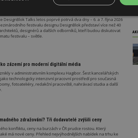
ok Talks přiveze světové osobnosti designu
Výkonové
Soubory cílení
Funkční
 DesignBlok Talks letos poprvé potrvá dva dny – 6. a 7. října 2026
y
soubory
soubory
ezinárodního festivalu designu DesignBlok představí více než 40
architektů, designérů a dalších odborníků, kteří budou diskutovat
AK
matu festivalu – světle.
ko zázemí pro moderní digitální média
oubory
Výkonové soubory
Soubory cílení
Funkční soubory
Ne
znikly v administrativním komplexu Hagibor. Šest kancelářských
ry cookie umožňují základní funkce webových stránek, jako je přihlášení uživatele
jako technologicky intenzivní pracovní prostředí pro současná
e bez nezbytně nutných souborů cookie správně používat.
my, fotoateliéry, redakční pracoviště, nahrávací studia a další
.
Provider
/
Vyprší
Popis
Doména
geviewSample
2
Tento soubor cookie je nastaven tak, 
Hotjar Ltd
minuty
Hotjar o tom, zda je tento návštěvník 
www.estav.cz
vzorkování dat definovaného limitem z
vašeho webu.
madného zdražování? Tři dodavatelé zvýšili ceny
847-1
.estav.cz
53
Tento soubor cookie je přidružen k w
ého konfliktu, ceny na burzách v ČR prudce rostou. Který
sekund
Správce značek Google k načtení dalšíc
jaké má nové ceny. Přehled nejvýhodnějších nabídek na trhu ke
stránku. Pokud je použit, lze jej považ