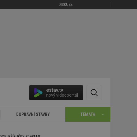
DISKUZE
estav.tv
nový videoportál
DOPRAVNÍ STAVBY
TÉMATA
BOOK: PŘÍRUČKY ZDARMA!