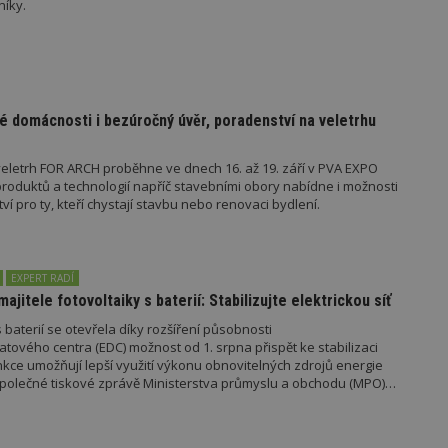
níky.
nutný, protože bez něj jiné skripty ne
správně. Konec názvu je jedinečné číslo
identifikátorem přidruženého účtu Goog
www.estav.cz
1 rok
Tento soubor cookie se používá k vytvá
uživatele
29
Soubor cookie je nastaven tak, aby Hot
Hotjar Ltd
é domácnosti i bezúročný úvěr, poradenství na veletrhu
minut
začátek cesty uživatele pro celkový poče
.estav.cz
54
Neobsahuje žádné identifikovatelné in
sekund
eletrh FOR ARCH proběhne ve dnech 16. až 19. září v PVA EXPO
onInProgress
29
Soubor cookie je nastaven tak, aby Hot
Hotjar Ltd
oduktů a technologií napříč stavebními obory nabídne i možnosti
minut
začátek cesty uživatele pro celkový poče
.estav.cz
 pro ty, kteří chystají stavbu nebo renovaci bydlení.
54
Neobsahuje žádné identifikovatelné in
sekund
www.estav.cz
29
Tento soubor cookie se používá k vytvá
minut
uživatele
53
EXPERT RADÍ
sekund
majitele fotovoltaiky s baterií: Stabilizujte elektrickou síť
1 rok
Jedná se o soubor cookie, který slouží k
Google LLC
 baterií se otevřela díky rozšíření působnosti
dalších souborů cookie návštěvníkem 
.estav.cz
tového centra (EDC) možnost od 1. srpna přispět ke stabilizaci
unkce umožňují lepší využití výkonu obnovitelných zdrojů energie
e společné tiskové zprávě Ministerstva průmyslu a obchodu (MPO)
ovider
/
Provider
/
Doména
Vyprší
Vyprší
Popis
oména
Vyprší
Provider
Popis
/
Vyprší
Popis
70189
.estav.cz
1 rok
Doména