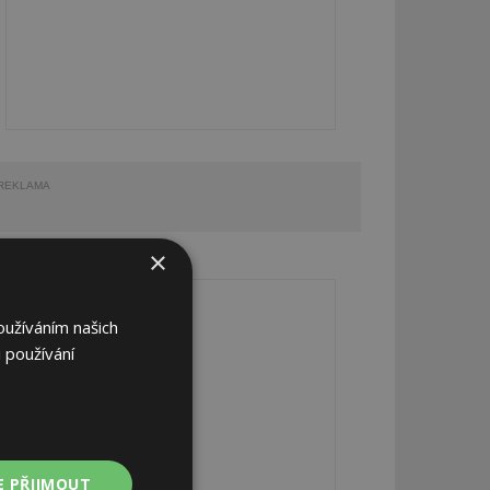
REKLAMA
×
REKLAMA
oužíváním našich
 používání
E PŘIJMOUT