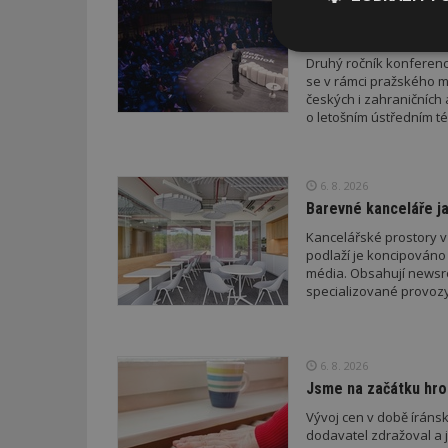
Konference DesignBl
a architektury
Nezbytně
Druhý ročník konference
nutné soubor
se v rámci pražského m
českých i zahraničních 
o letošním ústředním té
6. 8. 2026
Barevné kanceláře ja
Nezbytně nutné s
Kancelářské prostory v
Nezbytně nutné soubo
podlaží je koncipováno 
Webové stránky nelz
média. Obsahují newsroo
specializované provozy
Název
_hjIncludedInPa
6. 8. 2026
Jsme na začátku hro
_dc_gtm_UA-53599
Vývoj cen v době íránsk
dodavatel zdražoval a 