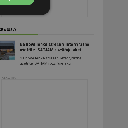
Nezařazené
soubory
CE A SLEVY
Na nové lehké střeše v létě výrazně
ušetříte. SATJAM rozšiřuje akci
Na nové lehké střeše v létě výrazně
zařazené soubory
ušetříte. SATJAM rozšiřuje akci
 a správa účtu.
REKLAMA
aby informoval
zahrnut do
obrazení stránky
ebům používajícím
h skriptů a kódu na
ovat za nezbytně