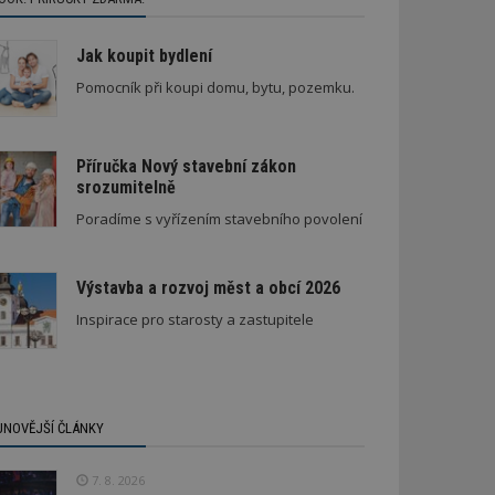
Jak koupit bydlení
Pomocník při koupi domu, bytu, pozemku.
Příručka Nový stavební zákon
srozumitelně
Stará textilka na Slovensku září novotou
Poradíme s vyřízením stavebního povolení
Výstavba a rozvoj měst a obcí 2026
Inspirace pro starosty a zastupitele
JNOVĚJŠÍ ČLÁNKY
7. 8. 2026