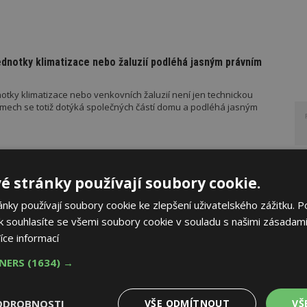
ednotky klimatizace nebo žaluzií podléhá jasným právním
otky klimatizace nebo venkovních žaluzií není jen technickou
mech se totiž dotýká společných částí domu a podléhá jasným
PORUČUJE
AKTUÁLNĚ
é stránky používají soubory cookie.
řístřešek? A které drobné stavby musíte povolovat?
ky používají soubory cookie ke zlepšení uživatelského zážitku. P
měn stavební legislativy narůstá také počet metodických
 souhlasíte se všemi soubory cookie v souladu s našimi zásadami
vebního úřadu Ministerstva pro místní rozvoj (MMR). Od července
íce informací
ad platí metodické doporučení pro objasnění rozdílu mezi pergolou
u roku pak vyšla metodická doporučení týkající se dalších
TNERS
(1634) →
 metodika k údržbě a výměně výtahů podle aktuální novely
 stavebníka se tak datum 1. července stalo poměrně zásadním,
o tomto datu znamená, že záměr bude posuzován již v režimu
ODROBNOSTI
VŠE ODMÍTNOUT
VŠ
el stavebního zákona.