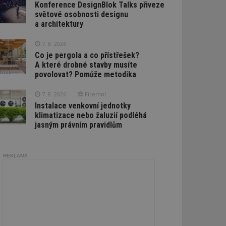
Konference DesignBlok Talks přiveze
světové osobnosti designu
a architektury
7. 8. 2026
Co je pergola a co přístřešek?
A které drobné stavby musíte
povolovat? Pomůže metodika
7. 8. 2026
Firemní
Instalace venkovní jednotky
klimatizace nebo žaluzií podléhá
jasným právním pravidlům
REKLAMA