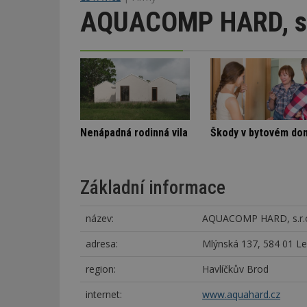
AQUACOMP HARD, s.
Označení lepidel pro lepení dlažby
Spory SVJ a nájemníka
Nenápadná rodin
Základní informace
název:
AQUACOMP HARD, s.r.
adresa:
Mlýnská 137, 584 01 L
region:
Havlíčkův Brod
internet:
www.aquahard.cz