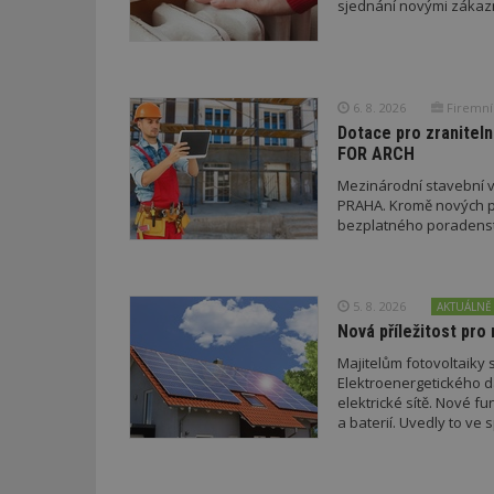
sjednání novými zákaz
id
6. 8. 2026
Firemní
_hjFirstSeen
Dotace pro zraniteln
FOR ARCH
Mezinárodní stavební v
_hjAbsoluteSessi
PRAHA. Kromě nových pr
bezplatného poradenství
counter
5. 8. 2026
AKTUÁLNĚ
Nová příležitost pro 
__gfp_64b
Majitelům fotovoltaiky s
Elektroenergetického da
elektrické sítě. Nové f
a baterií. Uvedly to v
a EDC.
Název
Provider
Pr
Název
Název
/
D
Název
_hjSessionUser_1
Doména