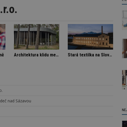
r.o.
ná vila
Škody v bytovém domě
Architektura klidu mezi borovicemi
o.
edeč nad Sázavou
NE