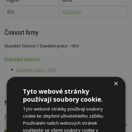
region:
Most
IČO:
25029592
Činnost firmy
Stavební činnost / Stavební práce - HSV
Stavební činnost
Stavební práce - HSV
×
Tyto webové stránky
používají soubory cookie.
Nejnovější články
Tyto webové stránky používají soubory
cookie ke zlepšení uživatelského zážitku.
VČERA
Firemní
Používáním našich webových stránek
Instalace venkovní jednotky klimatizace
souhlasíte se všemi soubory cookie v
nebo žaluzií podléhá jasným právním