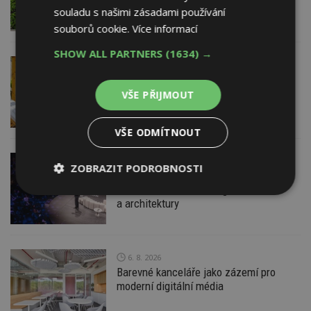
pravidlům
souladu s našimi zásadami používání
souborů cookie.
Více informací
SHOW ALL PARTNERS
(1634) →
VČERA
ESTAV DOPORUČUJE
AKTUÁLNĚ
Co je pergola a co přístřešek? A které
drobné stavby musíte povolovat?
VŠE PŘIJMOUT
Pomůže metodika
VŠE ODMÍTNOUT
VČERA
ZOBRAZIT PODROBNOSTI
Konference DesignBlok Talks přiveze
světové osobnosti designu
Nezbytně
Výkonové
Soubory
a architektury
nutné
soubory
cílení
soubory
6. 8. 2026
Barevné kanceláře jako zázemí pro
Funkční soubory
Nezařazené
soubory
moderní digitální média