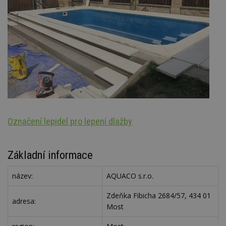
Označení lepidel pro lepení dlažby
Ar
Základní informace
název:
AQUACO s.r.o.
Zdeňka Fibicha 2684/57, 434 01
adresa:
Most