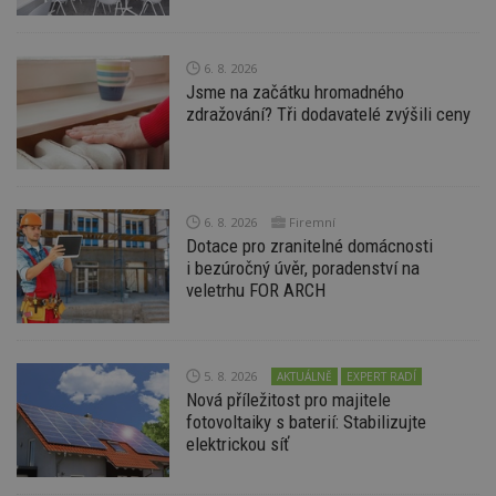
6. 8. 2026
Jsme na začátku hromadného
zdražování? Tři dodavatelé zvýšili ceny
Nezbytně nutné soubory
Výkonové soubory
Soubory cílení
Funkční soubory
Nezařazené soubory
Nezbytně nutné soubory cookie umožňují základní
6. 8. 2026
Firemní
funkce webových stránek, jako je přihlášení
Dotace pro zranitelné domácnosti
uživatele a správa účtu. Webové stránky nelze bez
i bezúročný úvěr, poradenství na
nezbytně nutných souborů cookie správně
používat.
veletrhu FOR ARCH
Provider
/
Název
Vyprší
P
Doména
_hjIncludedInPageviewSample
2
T
Hotjar Ltd
5. 8. 2026
AKTUÁLNĚ
EXPERT RADÍ
minuty
co
www.estav.cz
Nová příležitost pro majitele
na
ab
fotovoltaiky s baterií: Stabilizujte
Ho
elektrickou síť
zd
ná
z
vz