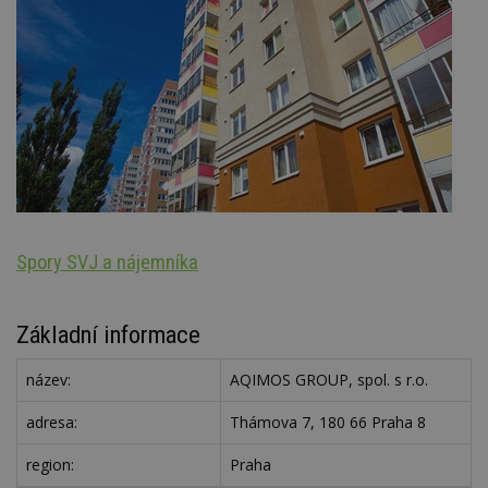
Spory SVJ a nájemníka
Oz
Základní informace
název:
AQIMOS GROUP, spol. s r.o.
adresa:
Thámova 7, 180 66 Praha 8
region:
Praha