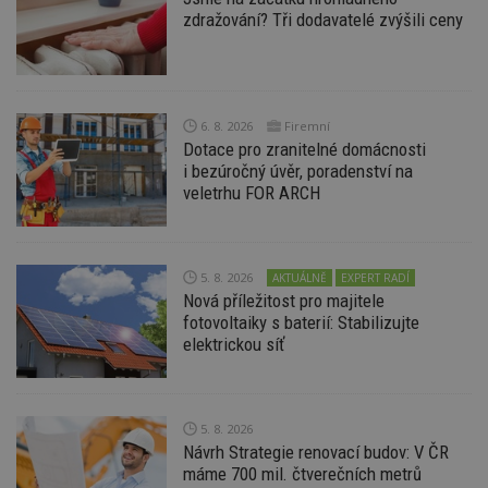
zdražování? Tři dodavatelé zvýšili ceny
Provider
/
Název
Vyprší
P
Doména
_hjIncludedInPageviewSample
2
T
Hotjar Ltd
minuty
co
www.estav.cz
na
ab
6. 8. 2026
Firemní
Ho
Dotace pro zranitelné domácnosti
zd
ná
i bezúročný úvěr, poradenství na
z
veletrhu FOR ARCH
vz
d
l
z
st
w
5. 8. 2026
AKTUÁLNĚ
EXPERT RADÍ
Nová příležitost pro majitele
_dc_gtm_UA-53599847-1
.estav.cz
53
T
sekund
co
fotovoltaiky s baterií: Stabilizujte
př
elektrickou síť
w
po
S
Go
da
kó
5. 8. 2026
Po
Návrh Strategie renovací budov: V ČR
lz
z
máme 700 mil. čtverečních metrů
nu