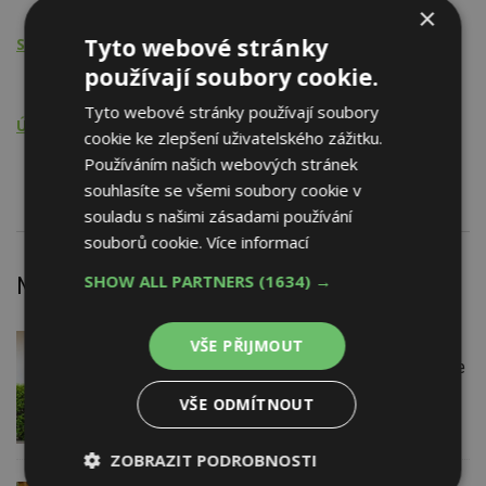
Elektrická instalace
×
Tyto webové stránky
Stavební činnost - PSV
používají soubory cookie.
Kovářské a zámečnické práce
Tyto webové stránky používají soubory
Údržba, opravy, servis, revize
cookie ke zlepšení uživatelského zážitku.
Používáním našich webových stránek
Elektrická instalace
souhlasíte se všemi soubory cookie v
souladu s našimi zásadami používání
souborů cookie.
Více informací
SHOW ALL PARTNERS
(1634) →
Nejnovější články
VŠE PŘIJMOUT
VČERA
Firemní
Instalace venkovní jednotky klimatizace
nebo žaluzií podléhá jasným právním
VŠE ODMÍTNOUT
pravidlům
ZOBRAZIT PODROBNOSTI