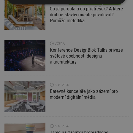
VČERA
ESTAV DOPORUČUJE
AKTUÁLNĚ
Nezbytně
Výkonové
Soubory
Co je pergola a co přístřešek? A které
nutné
soubory
cílení
drobné stavby musíte povolovat?
soubory
Pomůže metodika
Funkční soubory
Nezařazené
soubory
VČERA
Konference DesignBlok Talks přiveze
světové osobnosti designu
a architektury
Nezbytně nutné soubory
6. 8. 2026
Barevné kanceláře jako zázemí pro
Výkonové soubory
Soubory cílení
moderní digitální média
Funkční soubory
Nezařazené soubory
Nezbytně nutné soubory cookie umožňují základní
funkce webových stránek, jako je přihlášení
uživatele a správa účtu. Webové stránky nelze bez
nezbytně nutných souborů cookie správně
6. 8. 2026
používat.
Jsme na začátku hromadného