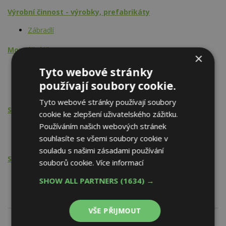
Výrobní činnost - výrobky, prefabrikáty
Zábradlí
Montážní činnost
×
Zábradlí
Tyto webové stránky
Tepelná čerpadla vč. příslušenství
používají soubory cookie.
Elektrické zabezpečovací systémy - EZS
Tyto webové stránky používají soubory
Stavební činnost
cookie ke zlepšení uživatelského zážitku.
Používáním našich webových stránek
Sluneční kolektory vč. příslušenství
souhlasíte se všemi soubory cookie v
Solární elektrárny
souladu s našimi zásadami používání
Stavební činnost - PSV
souborů cookie.
Více informací
Elektroinstalatérské práce
SHOW ALL PARTNERS
(1634) →
VŠE PŘIJMOUT