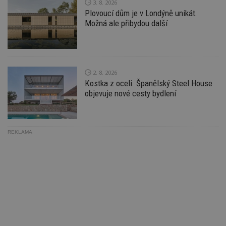
3. 8. 2026
Go
Plovoucí dům je v Londýně unikát.
da
kó
Možná ale přibydou další
Po
lz
z
nu
be
sk
f
2. 8. 2026
s
Kostka z oceli. Španělský Steel House
ná
je
objevuje nové cesty bydlení
kt
id
p
ú
An
REKLAMA
id
www.estav.cz
1 rok
T
co
po
vy
se
_hjFirstSeen
29
S
Hotjar Ltd
minut
je
.estav.cz
54
ab
sekund
sl
ce
pr