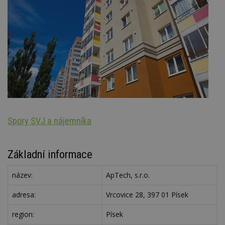
Spory SVJ a nájemníka
St
Základní informace
název:
ApTech, s.r.o.
adresa:
Vrcovice 28, 397 01 Písek
region:
Písek