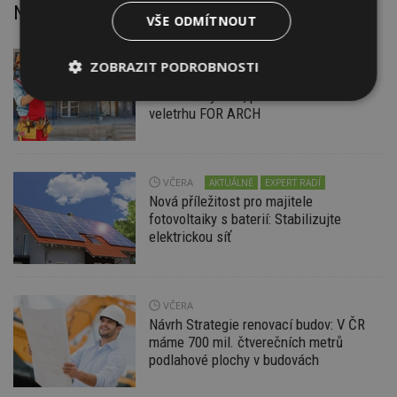
Nejnovější články
VŠE ODMÍTNOUT
DNES
Firemní
ZOBRAZIT PODROBNOSTI
Dotace pro zranitelné domácnosti
i bezúročný úvěr, poradenství na
Nezbytně
Výkonové
Soubory
veletrhu FOR ARCH
nutné
soubory
cílení
soubory
VČERA
AKTUÁLNĚ
EXPERT RADÍ
Funkční soubory
Nezařazené
Nová příležitost pro majitele
soubory
fotovoltaiky s baterií: Stabilizujte
elektrickou síť
VČERA
Návrh Strategie renovací budov: V ČR
Nezbytně nutné soubory
máme 700 mil. čtverečních metrů
podlahové plochy v budovách
Výkonové soubory
Soubory cílení
Funkční soubory
Nezařazené soubory