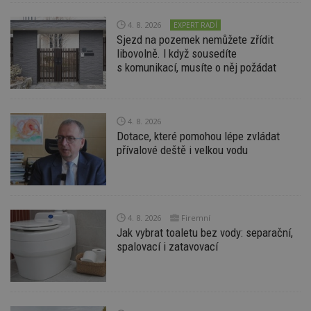
Nezbytně nutné soubory cookie umožňují základní
4. 8. 2026
EXPERT RADÍ
funkce webových stránek, jako je přihlášení
Sjezd na pozemek nemůžete zřídit
uživatele a správa účtu. Webové stránky nelze bez
libovolně. I když sousedíte
nezbytně nutných souborů cookie správně
používat.
s komunikací, musíte o něj požádat
Provider
/
Název
Vyprší
P
Doména
_hjIncludedInPageviewSample
2
T
Hotjar Ltd
4. 8. 2026
minuty
co
www.estav.cz
Dotace, které pomohou lépe zvládat
na
ab
přívalové deště i velkou vodu
Ho
zd
ná
z
vz
d
l
4. 8. 2026
Firemní
z
Jak vybrat toaletu bez vody: separační,
st
w
spalovací i zatavovací
_dc_gtm_UA-53599847-1
.estav.cz
53
T
sekund
co
př
w
po
S