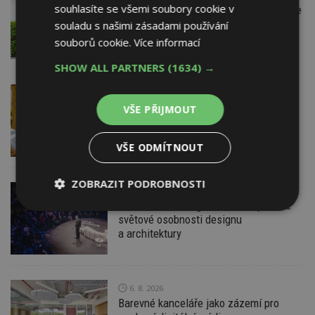
souhlasíte se všemi soubory cookie v
Instalace venkovní jednotky klimatizace
nebo žaluzií podléhá jasným právním
souladu s našimi zásadami používání
pravidlům
souborů cookie.
Více informací
SHOW ALL PARTNERS
(1634) →
VČERA
ESTAV DOPORUČUJE
AKTUÁLNĚ
Co je pergola a co přístřešek? A které
VŠE PŘIJMOUT
drobné stavby musíte povolovat?
Pomůže metodika
VŠE ODMÍTNOUT
ZOBRAZIT PODROBNOSTI
VČERA
Konference DesignBlok Talks přiveze
Nezbytně
Výkonové
Soubory
světové osobnosti designu
nutné
soubory
cílení
a architektury
soubory
6. 8. 2026
Funkční soubory
Nezařazené
soubory
Barevné kanceláře jako zázemí pro