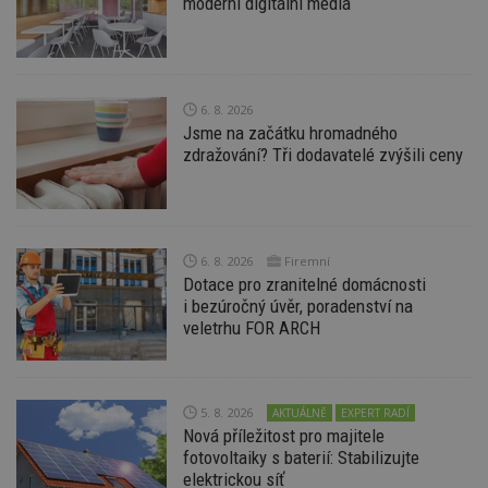
moderní digitální média
6. 8. 2026
Jsme na začátku hromadného
Nezbytně nutné soubory
zdražování? Tři dodavatelé zvýšili ceny
Výkonové soubory
Soubory cílení
Funkční soubory
Nezařazené soubory
Nezbytně nutné soubory cookie umožňují základní
funkce webových stránek, jako je přihlášení
6. 8. 2026
Firemní
uživatele a správa účtu. Webové stránky nelze bez
Dotace pro zranitelné domácnosti
nezbytně nutných souborů cookie správně
používat.
i bezúročný úvěr, poradenství na
veletrhu FOR ARCH
Provider
/
Název
Vyprší
P
Doména
_hjIncludedInPageviewSample
2
T
Hotjar Ltd
minuty
co
www.estav.cz
5. 8. 2026
AKTUÁLNĚ
EXPERT RADÍ
na
ab
Nová příležitost pro majitele
Ho
fotovoltaiky s baterií: Stabilizujte
zd
ná
elektrickou síť