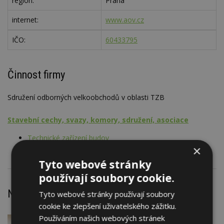
region:
Praha
internet:
www.aov.cz
IČO:
60433795
Činnost firmy
Sdružení odborných velkoobchodů v oblasti TZB
Stavební cechy, svazy, komory, sdružení, asociace
Technické zařízení budov
×
Tyto webové stránky
používají soubory cookie.
Nejnovější články
Tyto webové stránky používají soubory
cookie ke zlepšení uživatelského zážitku.
Používáním našich webových stránek
VČERA
Firemní