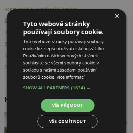
Konzultační a poradenská činnost
×
Obchodní činnost
Tyto webové stránky
používají soubory cookie.
Realitní činnost
Tyto webové stránky používají soubory
Projektová činnost
cookie ke zlepšení uživatelského zážitku.
Montážní činnost
Používáním našich webových stránek
souhlasíte se všemi soubory cookie v
Stavební činnost
souladu s našimi zásadami používání
souborů cookie.
Více informací
SHOW ALL PARTNERS
(1634) →
Nejnovější články
VŠE PŘIJMOUT
VČERA
Firemní
VŠE ODMÍTNOUT
Instalace venkovní jednotky klimatizace
nebo žaluzií podléhá jasným právním