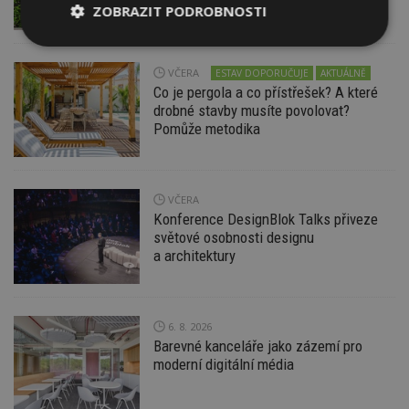
pravidlům
ZOBRAZIT PODROBNOSTI
Nezbytně
Výkonové
Soubory
nutné
soubory
cílení
VČERA
ESTAV DOPORUČUJE
AKTUÁLNĚ
soubory
Co je pergola a co přístřešek? A které
drobné stavby musíte povolovat?
Pomůže metodika
Funkční soubory
Nezařazené
soubory
VČERA
Konference DesignBlok Talks přiveze
světové osobnosti designu
a architektury
Nezbytně nutné soubory
Výkonové soubory
Soubory cílení
6. 8. 2026
Funkční soubory
Nezařazené soubory
Barevné kanceláře jako zázemí pro
moderní digitální média
Nezbytně nutné soubory cookie umožňují základní
funkce webových stránek, jako je přihlášení
uživatele a správa účtu. Webové stránky nelze bez