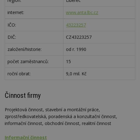
region:
Liberec
internet:
www.anta.lbc.cz
IČO:
43223257
DIČ:
CZ43223257
založení/historie:
od r. 1990
počet zaměstnanců:
15
roční obrat:
9,0 mil. Kč
Činnost firmy
Projektová činnost, stavební a montážní práce,
zprostředkovatelská, poradenská a konzultační činnost,
informační činnost, obchodní činnost, realitní činnost
Informační činnost