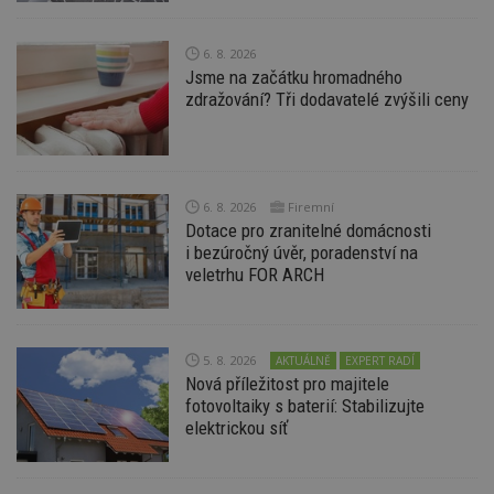
nezbytně nutných souborů cookie správně
používat.
6. 8. 2026
Provider
/
Název
Vyprší
P
Jsme na začátku hromadného
Doména
zdražování? Tři dodavatelé zvýšili ceny
_hjIncludedInPageviewSample
2
T
Hotjar Ltd
minuty
co
www.estav.cz
na
ab
Ho
zd
ná
6. 8. 2026
Firemní
z
Dotace pro zranitelné domácnosti
vz
i bezúročný úvěr, poradenství na
d
l
veletrhu FOR ARCH
z
st
w
_dc_gtm_UA-53599847-1
.estav.cz
53
T
5. 8. 2026
AKTUÁLNĚ
EXPERT RADÍ
sekund
co
př
Nová příležitost pro majitele
w
fotovoltaiky s baterií: Stabilizujte
po
S
elektrickou síť
Go
da
kó
Po