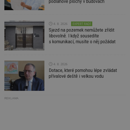
podlahové plochy v budovách
na
ab
Ho
zd
ná
z
4. 8. 2026
EXPERT RADÍ
vz
Sjezd na pozemek nemůžete zřídit
d
l
libovolně. I když sousedíte
z
s komunikací, musíte o něj požádat
st
w
_dc_gtm_UA-53599847-1
.estav.cz
53
T
sekund
co
př
4. 8. 2026
w
Dotace, které pomohou lépe zvládat
po
přívalové deště i velkou vodu
S
Go
da
kó
Po
lz
REKLAMA
z
nu
be
sk
f
s
ná
je