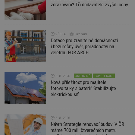
zdražování? Tři dodavatelé zvýšili ceny
Funkční soubory
Nezařazené
soubory
VČERA
Firemní
Dotace pro zranitelné domácnosti
i bezúročný úvěr, poradenství na
veletrhu FOR ARCH
Nezbytně nutné soubory
Výkonové soubory
Soubory cílení
5. 8. 2026
Funkční soubory
Nezařazené soubory
AKTUÁLNĚ
EXPERT RADÍ
Nová příležitost pro majitele
Nezbytně nutné soubory cookie umožňují základní
fotovoltaiky s baterií: Stabilizujte
funkce webových stránek, jako je přihlášení
elektrickou síť
uživatele a správa účtu. Webové stránky nelze bez
nezbytně nutných souborů cookie správně
používat.
Provider
/
5. 8. 2026
Název
Vyprší
P
Doména
Návrh Strategie renovací budov: V ČR
_hjIncludedInPageviewSample
2
T
Hotjar Ltd
máme 700 mil. čtverečních metrů
minuty
co
www.estav.cz