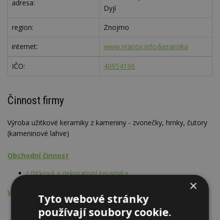
adresa:
Dyjí
region:
Znojmo
internet:
www.vranov.info/keramika
IČO:
40954196
Činnost firmy
Výroba užitkové keramiky z kameniny - zvonečky, hrnky, čutory
(kameninové lahve)
Obchodní činnost
Užitková a dekorativní keramika
×
Výrobní činnost - výrobky, prefabrikáty
Tyto webové stránky
Užitková a dekorativní keramika
používají soubory cookie.