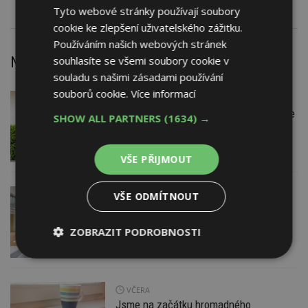
Tyto webové stránky používají soubory
cookie ke zlepšení uživatelského zážitku.
Používáním našich webových stránek
Nejnovější články
souhlasíte se všemi soubory cookie v
souladu s našimi zásadami používání
souborů cookie.
Více informací
DNES
Firemní
Instalace venkovní jednotky klimatizace
SHOW ALL PARTNERS
(1634) →
nebo žaluzií podléhá jasným právním
pravidlům
VŠE PŘIJMOUT
VČERA
VŠE ODMÍTNOUT
Barevné kanceláře jako zázemí pro
moderní digitální média
ZOBRAZIT PODROBNOSTI
Nezbytně
Výkonové
Soubory
nutné
soubory
cílení
soubory
VČERA
Jsme na začátku hromadného