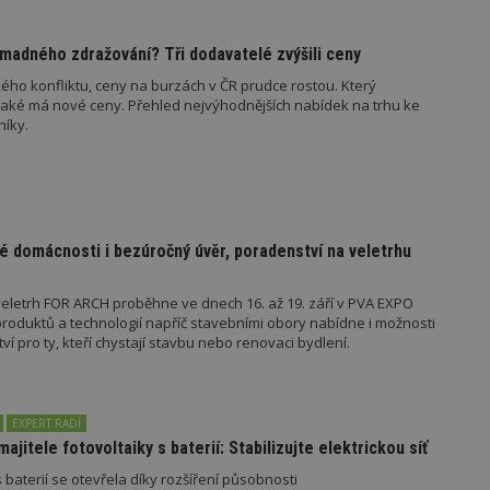
847-1
.estav.cz
53
Tento soubor cookie je přidružen k w
sekund
Správce značek Google k načtení dalšíc
stránku. Pokud je použit, lze jej považ
madného zdražování? Tři dodavatelé zvýšili ceny
nutný, protože bez něj jiné skripty ne
správně. Konec názvu je jedinečné číslo
ého konfliktu, ceny na burzách v ČR prudce rostou. Který
identifikátorem přidruženého účtu Goog
jaké má nové ceny. Přehled nejvýhodnějších nabídek na trhu ke
níky.
www.estav.cz
1 rok
Tento soubor cookie se používá k vytvá
uživatele
29
Soubor cookie je nastaven tak, aby Hot
Hotjar Ltd
minut
začátek cesty uživatele pro celkový poče
.estav.cz
54
Neobsahuje žádné identifikovatelné in
sekund
é domácnosti i bezúročný úvěr, poradenství na veletrhu
onInProgress
29
Soubor cookie je nastaven tak, aby Hot
Hotjar Ltd
minut
začátek cesty uživatele pro celkový poče
.estav.cz
54
Neobsahuje žádné identifikovatelné in
sekund
eletrh FOR ARCH proběhne ve dnech 16. až 19. září v PVA EXPO
oduktů a technologií napříč stavebními obory nabídne i možnosti
www.estav.cz
29
Tento soubor cookie se používá k vytvá
 pro ty, kteří chystají stavbu nebo renovaci bydlení.
minut
uživatele
53
sekund
1 rok
Jedná se o soubor cookie, který slouží k
Google LLC
dalších souborů cookie návštěvníkem 
.estav.cz
EXPERT RADÍ
majitele fotovoltaiky s baterií: Stabilizujte elektrickou síť
 baterií se otevřela díky rozšíření působnosti