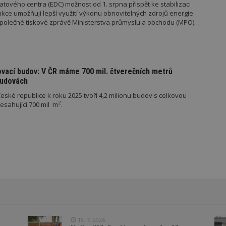
tového centra (EDC) možnost od 1. srpna přispět ke stabilizaci
ovider
/
Provider
/
Doména
Vyprší
Vyprší
Popis
unkce umožňují lepší využití výkonu obnovitelných zdrojů energie
oména
Vyprší
Provider
Popis
/
Vyprší
Popis
e společné tiskové zprávě Ministerstva průmyslu a obchodu (MPO)
70189
.estav.cz
1 rok
Doména
6r.eu
59 minut
Pokud víte něco o tomto souboru cookie a jeho použití,
.ih.adscale.de
11 měsíců 4 týdny
54 sekund
specifické pro konkrétní web, přidejte své příspěvky.
1 den
Tento soubor cookie nastavuje Google Analytics. Ukládá a aktualizuje 
1 rok
Tyto soubory cookie jsou spojeny s reklam
Casale Media
pro každou navštívenou stránku a slouží k počítání a sledování zobrazen
produktů, na které se uživatelé dívali.
Inc.
1 rok
w.estav.cz
2 měsíce 4
Gemius
Slouží k zapamatování předvolby mobilního zobrazení
.casalemedia.com
týdny
.hit.gemius.pl
2 roky
Tento název souboru cookie je spojen s Google Universal Analytics - c
1 rok
Tento soubor cookie provádí informace o t
The Trade Desk
ovací budov: V ČR máme 700 mil. čtverečních metrů
stav.cz
30 minut
.creative-serving.com
Session pro výdej reklamy při přechodu ze seznam.cz d
1 rok 3 týdny
aktualizace běžněji používané analytické služby Google. Tento soubor c
uživatel používá web, a jakoukoli reklamu, 
Inc.
budovách
rozlišení jedinečných uživatelů přiřazením náhodně vygenerovaného čí
uživatel mohl vidět před návštěvou uvede
.adsrvr.org
.toplist.cz
Zavřením prohlížeč
identifikátoru klienta. Je součástí každého požadavku na stránku na webu
ské republice k roku 2025 tvoří 4,2 milionu budov s celkovou
údajů o návštěvnících, relacích a kampaních pro analytické přehledy w
VE
5 měsíců 4
Tento soubor cookie nastavuje Youtube ke 
Google LLC
.m6r.eu
2 měsíce 4 týdny
2
sahující 700 mil m
.
týdny
uživatelských předvoleb pro videa Youtube
.youtube.com
může také určit, zda návštěvník webu použ
.estav.cz
29 minut 54 sekun
starou verzi rozhraní Youtube.
1 týden
Gemius
.adform.net
2 měsíce
Tento soubor cookie poskytuje jednoznačn
.hit.gemius.pl
strojově generované ID uživatele a shromaž
aktivitě na webu. Tato data mohou být odesl
1 měsíc
Adform
hlášení třetí straně.
.adform.net
14 minut
Tento soubor cookie nastavuje společnost D
Google LLC
.go.eu.bbelements.com
54 sekund
vlastní společnost Google), aby zjistila, zda 
2 měsíce 4 týdny
.doubleclick.net
návštěvníka webu podporuje soubory cooki
.adscale.de
11 měsíců 4 týdny
.m6r.eu
2 měsíce 4
Tento soubor cookie se používá k cílení, ana
týdny
reklamních kampaní v sadě DoubleClick / G
.bbelements.com
2 měsíce 4 týdny
Suite
18. 7. 2026
www.estav.cz
Zavřením prohlížeč