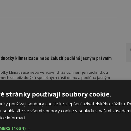
ednotky klimatizace nebo žaluzií podléhá jasným právním
otky klimatizace nebo venkovních žaluzií není jen technickou
mech se totiž dotýká společných částí domu a podléhá jasným
é stránky používají soubory cookie.
ky používají soubory cookie ke zlepšení uživatelského zážitku. P
PORUČUJE
AKTUÁLNĚ
 souhlasíte se všemi soubory cookie v souladu s našimi zásadami
řístřešek? A které drobné stavby musíte povolovat?
íce informací
měn stavební legislativy narůstá také počet metodických
TNERS
(1634) →
vebního úřadu Ministerstva pro místní rozvoj (MMR). Od července