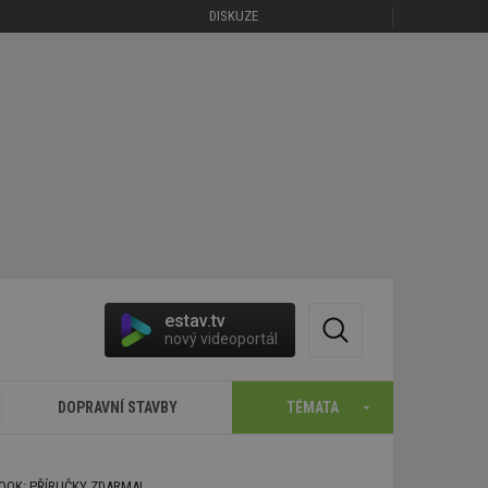
DISKUZE
estav.tv
nový videoportál
DOPRAVNÍ STAVBY
TÉMATA
BOOK: PŘÍRUČKY ZDARMA!