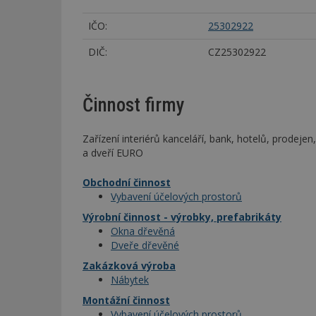
IČO:
25302922
DIČ:
CZ25302922
Činnost firmy
Zařízení interiérů kanceláří, bank, hotelů, prodej
a dveří EURO
Obchodní činnost
Vybavení účelových prostorů
Výrobní činnost - výrobky, prefabrikáty
Okna dřevěná
Dveře dřevěné
Zakázková výroba
Nábytek
Montážní činnost
Vybavení účelových prostorů