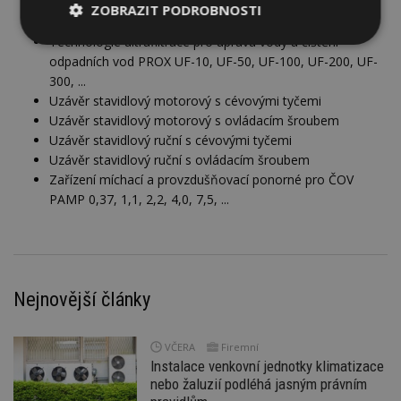
Stanice čerpací betonová CX CX, čerpadlo PIRANHA
ZOBRAZIT PODROBNOSTI
Šoupátko kanalizační škrticí
Technologie ultrafiltrace pro úpravu vody a čištění
Nezbytně
Výkonové
Soubory
nutné
soubory
cílení
odpadních vod PROX UF-10, UF-50, UF-100, UF-200, UF-
soubory
300, ...
Uzávěr stavidlový motorový s cévovými tyčemi
Uzávěr stavidlový motorový s ovládacím šroubem
Uzávěr stavidlový ruční s cévovými tyčemi
Funkční soubory
Nezařazené
soubory
Uzávěr stavidlový ruční s ovládacím šroubem
Zařízení míchací a provzdušňovací ponorné pro ČOV
PAMP 0,37, 1,1, 2,2, 4,0, 7,5, ...
Nezbytně nutné soubory
Nejnovější články
Výkonové soubory
Soubory cílení
Funkční soubory
Nezařazené soubory
VČERA
Firemní
Instalace venkovní jednotky klimatizace
Nezbytně nutné soubory cookie umožňují základní
nebo žaluzií podléhá jasným právním
funkce webových stránek, jako je přihlášení
uživatele a správa účtu. Webové stránky nelze bez