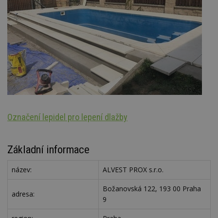
Označení lepidel pro lepení dlažby
Š
Základní informace
název:
ALVEST PROX s.r.o.
Božanovská 122, 193 00 Praha
adresa:
9