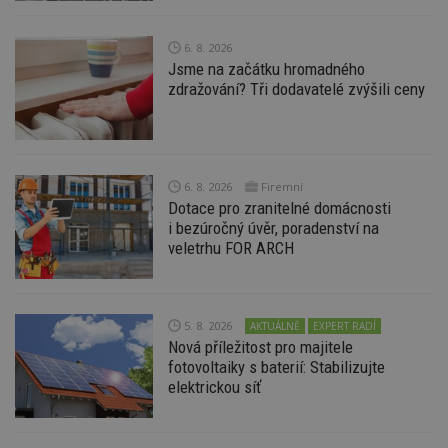
lz
z
nu
be
6. 8. 2026
sk
Jsme na začátku hromadného
f
zdražování? Tři dodavatelé zvýšili ceny
s
ná
je
kt
id
p
ú
6. 8. 2026
Firemní
An
Dotace pro zranitelné domácnosti
id
www.estav.cz
1 rok
T
i bezúročný úvěr, poradenství na
co
po
veletrhu FOR ARCH
vy
se
_hjFirstSeen
29
S
Hotjar Ltd
minut
je
.estav.cz
5. 8. 2026
AKTUÁLNĚ
EXPERT RADÍ
54
ab
sekund
sl
Nová příležitost pro majitele
ce
fotovoltaiky s baterií: Stabilizujte
pr
elektrickou síť
po
N
ž
id
i