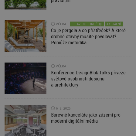
pravidlům
nezbytně nutných souborů cookie správně
používat.
Provider
/
Název
Vyprší
P
Doména
VČERA
ESTAV DOPORUČUJE
AKTUÁLNĚ
Co je pergola a co přístřešek? A které
_hjIncludedInPageviewSample
2
T
Hotjar Ltd
minuty
co
www.estav.cz
drobné stavby musíte povolovat?
na
Pomůže metodika
ab
Ho
zd
ná
z
vz
VČERA
d
Konference DesignBlok Talks přiveze
l
z
světové osobnosti designu
st
a architektury
w
_dc_gtm_UA-53599847-1
.estav.cz
53
T
sekund
co
př
w
6. 8. 2026
po
Barevné kanceláře jako zázemí pro
S
moderní digitální média
Go
da
kó
Po