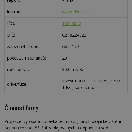
region:
Praha
internet:
www.alvest.cz
IČO:
18224822
DIČ:
CZ18224822
založení/historie:
od r. 1991
počet zaměstnanců:
20
roční obrat:
30,0 mil. Kč
Invest PROX T.E.C. s.r.o., PROX
dříve/fúze:
T.E.C., spol. s r.o.
Činnost firmy
Projekce, výroba a dodávka technologií pro biologické čištění
odpadních vod, čištění zaolejovaných a odpadních vod