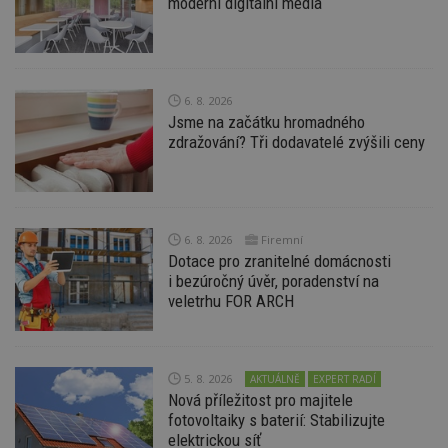
moderní digitální média
6. 8. 2026
Jsme na začátku hromadného
Nezbytně nutné soubory
zdražování? Tři dodavatelé zvýšili ceny
Výkonové soubory
Soubory cílení
Funkční soubory
Nezařazené soubory
Nezbytně nutné soubory cookie umožňují základní
funkce webových stránek, jako je přihlášení
6. 8. 2026
Firemní
uživatele a správa účtu. Webové stránky nelze bez
Dotace pro zranitelné domácnosti
nezbytně nutných souborů cookie správně
používat.
i bezúročný úvěr, poradenství na
veletrhu FOR ARCH
Provider
/
Název
Vyprší
P
Doména
_hjIncludedInPageviewSample
2
T
Hotjar Ltd
minuty
co
www.estav.cz
5. 8. 2026
AKTUÁLNĚ
EXPERT RADÍ
na
ab
Nová příležitost pro majitele
Ho
fotovoltaiky s baterií: Stabilizujte
zd
ná
elektrickou síť