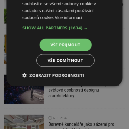
souhlasíte se všemi soubory cookie v
Instalace venkovní jednotky klimatizace
nebo žaluzií podléhá jasným právním
souladu s našimi zásadami používání
pravidlům
souborů cookie.
Více informací
SHOW ALL PARTNERS
(1634) →
7. 8. 2026
ESTAV DOPORUČUJE
AKTUÁLNĚ
Co je pergola a co přístřešek? A které
VŠE PŘIJMOUT
drobné stavby musíte povolovat?
Pomůže metodika
VŠE ODMÍTNOUT
ZOBRAZIT PODROBNOSTI
7. 8. 2026
Konference DesignBlok Talks přiveze
Nezbytně
Výkonové
Soubory
světové osobnosti designu
nutné
soubory
cílení
a architektury
soubory
6. 8. 2026
Funkční soubory
Nezařazené
soubory
Barevné kanceláře jako zázemí pro