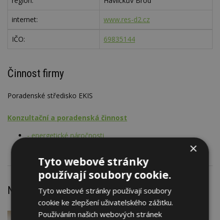
region:
Havlíčkův Brod
internet:
www.res-d2.cz
IČO:
69835144
Činnost firmy
Poradenské středisko EKIS
Konzultační a poradenská činnost
- energetické náročnosti
×
Tyto webové stránky
používají soubory cookie.
Nejnovější články
Tyto webové stránky používají soubory
cookie ke zlepšení uživatelského zážitku.
Používáním našich webových stránek
7. 8. 2026
Firemní