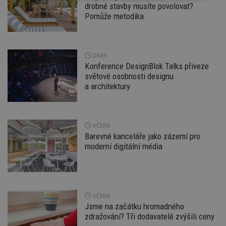
drobné stavby musíte povolovat?
nutné
soubory
cílení
soubory
Pomůže metodika
Funkční soubory
Nezařazené
DNES
soubory
Konference DesignBlok Talks přiveze
světové osobnosti designu
a architektury
VČERA
Nezbytně nutné soubory
Barevné kanceláře jako zázemí pro
moderní digitální média
Výkonové soubory
Soubory cílení
Funkční soubory
Nezařazené soubory
Nezbytně nutné soubory cookie umožňují základní
funkce webových stránek, jako je přihlášení
VČERA
uživatele a správa účtu. Webové stránky nelze bez
nezbytně nutných souborů cookie správně
Jsme na začátku hromadného
používat.
zdražování? Tři dodavatelé zvýšili ceny