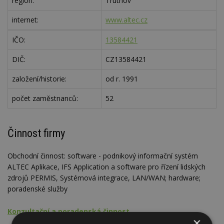
region:
Trutnov
internet:
www.altec.cz
IČO:
13584421
DIČ:
CZ13584421
založení/historie:
od r. 1991
počet zaměstnanců:
52
Činnost firmy
Obchodní činnost: software - podnikový informační systém
ALTEC Aplikace, IFS Application a software pro řízení lidských
zdrojů PERMIS, Systémová integrace, LAN/WAN; hardware;
poradenské služby
Konzultační a poradenská činnost
×