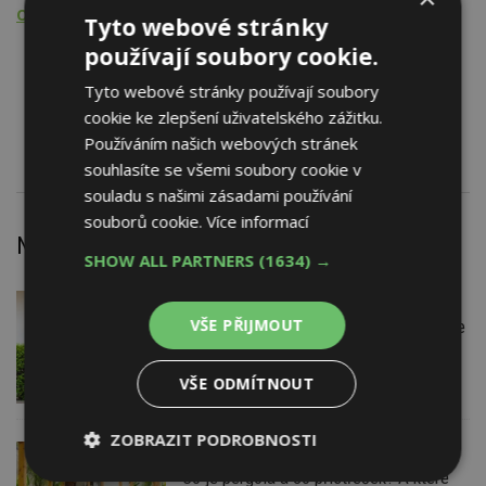
Obchodní činnost
Tyto webové stránky
používají soubory cookie.
Kabely a zařízení pro počítačové sítě
Hardware
Tyto webové stránky používají soubory
Software
cookie ke zlepšení uživatelského zážitku.
Geografické informační systémy
Používáním našich webových stránek
souhlasíte se všemi soubory cookie v
souladu s našimi zásadami používání
souborů cookie.
Více informací
Nejnovější články
SHOW ALL PARTNERS
(1634) →
DNES
Firemní
VŠE PŘIJMOUT
Instalace venkovní jednotky klimatizace
nebo žaluzií podléhá jasným právním
pravidlům
VŠE ODMÍTNOUT
ZOBRAZIT PODROBNOSTI
DNES
ESTAV DOPORUČUJE
AKTUÁLNĚ
Co je pergola a co přístřešek? A které
Nezbytně
Výkonové
Soubory