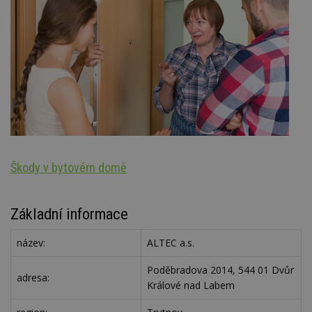
Škody v bytovém domě
Oz
Základní informace
název:
ALTEC a.s.
Poděbradova 2014, 544 01 Dvůr
adresa:
Králové nad Labem