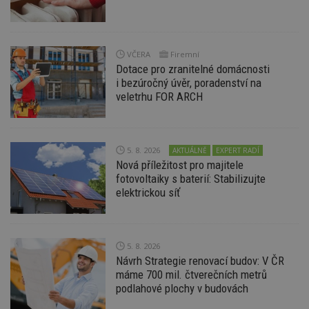
Provider
/
Název
Vyprší
P
Doména
_hjIncludedInPageviewSample
2
T
Hotjar Ltd
minuty
co
www.estav.cz
na
VČERA
Firemní
ab
Dotace pro zranitelné domácnosti
Ho
i bezúročný úvěr, poradenství na
zd
ná
veletrhu FOR ARCH
z
vz
d
l
z
st
5. 8. 2026
AKTUÁLNĚ
EXPERT RADÍ
w
Nová příležitost pro majitele
fotovoltaiky s baterií: Stabilizujte
_dc_gtm_UA-53599847-1
.estav.cz
53
T
sekund
co
elektrickou síť
př
w
po
S
Go
5. 8. 2026
da
kó
Návrh Strategie renovací budov: V ČR
Po
máme 700 mil. čtverečních metrů
lz
z
podlahové plochy v budovách
nu
be