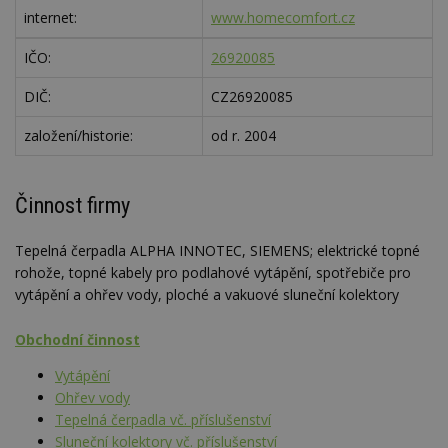
internet:
www.homecomfort.cz
IČO:
26920085
DIČ:
CZ26920085
založení/historie:
od r. 2004
Činnost firmy
Tepelná čerpadla ALPHA INNOTEC, SIEMENS; elektrické topné
rohože, topné kabely pro podlahové vytápění, spotřebiče pro
vytápění a ohřev vody, ploché a vakuové sluneční kolektory
Obchodní činnost
Vytápění
Ohřev vody
Tepelná čerpadla vč. příslušenství
Sluneční kolektory vč. příslušenství