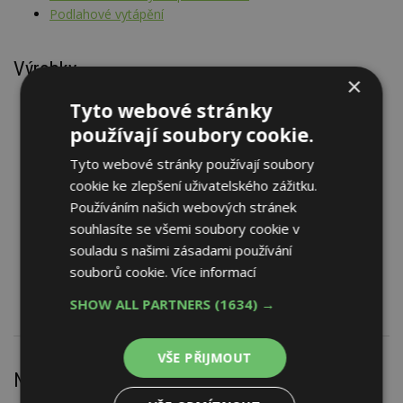
Podlahové vytápění
Výrobky
×
Centrála tepelná kompaktní země-voda SIEMENS WS 6H,
Tyto webové stránky
WS 8H, WS 10H
používají soubory cookie.
Čerpadlo tepelné kompaktní vzduch-voda SIEMENS řada
LA xM, LI xM, LIC xM, LIC xMW
Tyto webové stránky používají soubory
Fitink plastový ROTH
cookie ke zlepšení uživatelského zážitku.
Izolace tepelná a zvuková pro podlahové vytápění ROTH
Používáním našich webových stránek
TACKER
souhlasíte se všemi soubory cookie v
Rohož topná podlahová BASIC LEP, CLASSIC, ALUMAT,
souladu s našimi zásadami používání
FLEXIMAT
souborů cookie.
Více informací
Systém suchý pro podlahové vytápění ROTH TBS
SHOW ALL PARTNERS
(1634) →
VŠE PŘIJMOUT
Nejnovější články