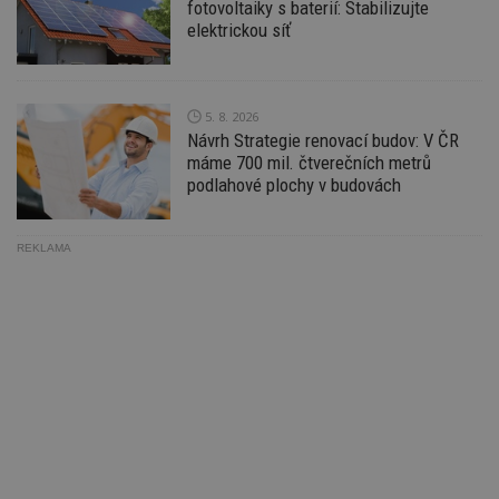
fotovoltaiky s baterií: Stabilizujte
da
kó
elektrickou síť
Po
lz
z
nu
be
5. 8. 2026
sk
f
Návrh Strategie renovací budov: V ČR
s
máme 700 mil. čtverečních metrů
ná
je
podlahové plochy v budovách
kt
id
p
ú
REKLAMA
An
id
www.estav.cz
1 rok
T
co
po
vy
se
_hjFirstSeen
29
S
Hotjar Ltd
minut
je
.estav.cz
54
ab
sekund
sl
ce
pr
po
N