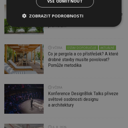
VŠE ODMÍTNOUT
VČERA
Firemní
Instalace venkovní jednotky klimatizace
ZOBRAZIT PODROBNOSTI
nebo žaluzií podléhá jasným právním
pravidlům
Nezbytně
Výkonové
Soubory
nutné
soubory
cílení
soubory
VČERA
ESTAV DOPORUČUJE
AKTUÁLNĚ
Co je pergola a co přístřešek? A které
Funkční soubory
Nezařazené
drobné stavby musíte povolovat?
soubory
Pomůže metodika
VČERA
Konference DesignBlok Talks přiveze
světové osobnosti designu
Nezbytně nutné soubory
a architektury
Výkonové soubory
Soubory cílení
Funkční soubory
Nezařazené soubory
6. 8. 2026