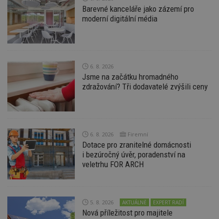
Nezbytně nutné soubory cookie umožňují základní
Barevné kanceláře jako zázemí pro
funkce webových stránek, jako je přihlášení
moderní digitální média
uživatele a správa účtu. Webové stránky nelze bez
nezbytně nutných souborů cookie správně
používat.
Provider
/
Název
Vyprší
P
Doména
6. 8. 2026
_hjIncludedInPageviewSample
2
T
Hotjar Ltd
Jsme na začátku hromadného
minuty
co
www.estav.cz
na
zdražování? Tři dodavatelé zvýšili ceny
ab
Ho
zd
ná
z
vz
d
6. 8. 2026
Firemní
l
Dotace pro zranitelné domácnosti
z
i bezúročný úvěr, poradenství na
st
w
veletrhu FOR ARCH
_dc_gtm_UA-53599847-1
.estav.cz
53
T
sekund
co
př
w
po
5. 8. 2026
AKTUÁLNĚ
EXPERT RADÍ
S
Nová příležitost pro majitele
Go