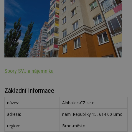
Spory SVJ a nájemníka
Oz
Základní informace
název:
Alphatec-CZ s.r.o.
adresa:
nám. Republiky 15, 614 00 Brno
region:
Brno-město