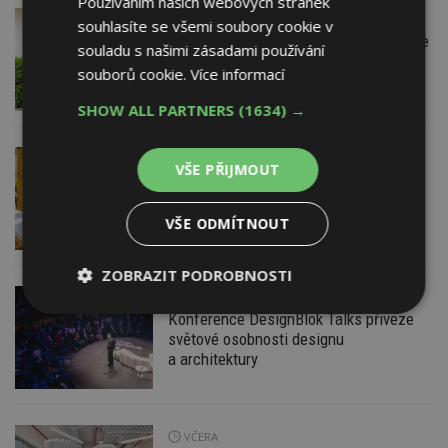
Používáním našich webových stránek
DNES
Firemní
souhlasíte se všemi soubory cookie v
Instalace venkovní jednotky klimatizace
souladu s našimi zásadami používání
nebo žaluzií podléhá jasným právním
souborů cookie.
Více informací
pravidlům
SHOW ALL PARTNERS
(1634) →
DNES
ESTAV DOPORUČUJE
AKTUÁLNĚ
VŠE PŘIJMOUT
Co je pergola a co přístřešek? A které
drobné stavby musíte povolovat?
Pomůže metodika
VŠE ODMÍTNOUT
ZOBRAZIT PODROBNOSTI
DNES
Nezbytně
Výkonové
Soubory
Konference DesignBlok Talks přiveze
nutné
soubory
cílení
světové osobnosti designu
soubory
a architektury
Funkční soubory
Nezařazené
VČERA
soubory