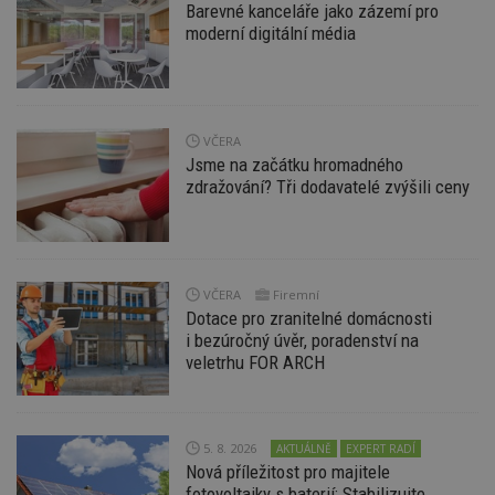
Barevné kanceláře jako zázemí pro
moderní digitální média
VČERA
Nezbytně nutné soubory
Jsme na začátku hromadného
Výkonové soubory
Soubory cílení
zdražování? Tři dodavatelé zvýšili ceny
Funkční soubory
Nezařazené soubory
Nezbytně nutné soubory cookie umožňují základní
funkce webových stránek, jako je přihlášení
uživatele a správa účtu. Webové stránky nelze bez
VČERA
Firemní
nezbytně nutných souborů cookie správně
Dotace pro zranitelné domácnosti
používat.
i bezúročný úvěr, poradenství na
Provider
/
veletrhu FOR ARCH
Název
Vyprší
P
Doména
_hjIncludedInPageviewSample
2
T
Hotjar Ltd
minuty
co
www.estav.cz
na
5. 8. 2026
AKTUÁLNĚ
EXPERT RADÍ
ab
Ho
Nová příležitost pro majitele
zd
fotovoltaiky s baterií: Stabilizujte