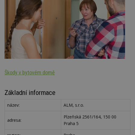
Škody v bytovém domě
Oz
Základní informace
název:
ALM, s.r.o.
Plzeňská 2561/164, 150 00
adresa:
Praha 5