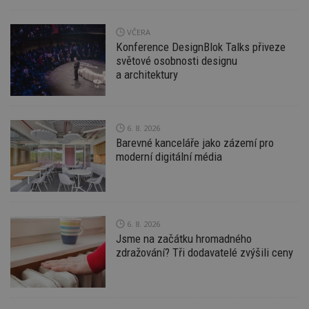
VČERA
Konference DesignBlok Talks přiveze
Funkční soubory
Nezařazené
světové osobnosti designu
soubory
a architektury
6. 8. 2026
Barevné kanceláře jako zázemí pro
moderní digitální média
Nezbytně nutné soubory
Výkonové soubory
Soubory cílení
Funkční soubory
Nezařazené soubory
6. 8. 2026
Nezbytně nutné soubory cookie umožňují základní
funkce webových stránek, jako je přihlášení
Jsme na začátku hromadného
uživatele a správa účtu. Webové stránky nelze bez
zdražování? Tři dodavatelé zvýšili ceny
nezbytně nutných souborů cookie správně
používat.
Provider
/
Název
Vyprší
P
Doména