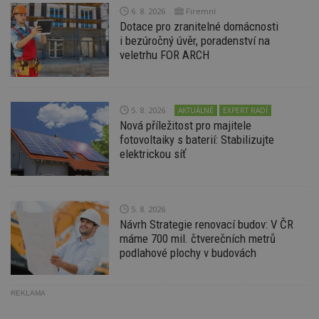
6. 8. 2026
Firemní
_hjIncludedInPageviewSample
2
T
Hotjar Ltd
minuty
co
www.estav.cz
Dotace pro zranitelné domácnosti
na
i bezúročný úvěr, poradenství na
ab
Ho
veletrhu FOR ARCH
zd
ná
z
vz
d
5. 8. 2026
AKTUÁLNĚ
EXPERT RADÍ
l
z
Nová příležitost pro majitele
st
fotovoltaiky s baterií: Stabilizujte
w
elektrickou síť
_dc_gtm_UA-53599847-1
.estav.cz
53
T
sekund
co
př
w
po
5. 8. 2026
S
Go
Návrh Strategie renovací budov: V ČR
da
máme 700 mil. čtverečních metrů
kó
podlahové plochy v budovách
Po
lz
z
nu
be
REKLAMA
sk
f