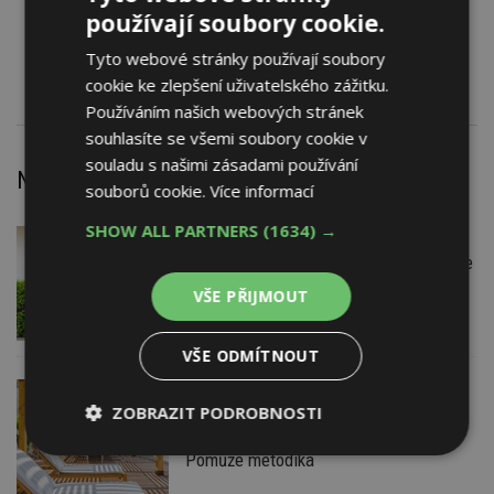
Software ALLPLAN VYZTUŽOVÁNÍ
používají soubory cookie.
Software CINEMA 4D XL
Tablet D-Board
Tyto webové stránky používají soubory
cookie ke zlepšení uživatelského zážitku.
Používáním našich webových stránek
souhlasíte se všemi soubory cookie v
souladu s našimi zásadami používání
Nejnovější články
souborů cookie.
Více informací
SHOW ALL PARTNERS
(1634) →
VČERA
Firemní
Instalace venkovní jednotky klimatizace
nebo žaluzií podléhá jasným právním
VŠE PŘIJMOUT
pravidlům
VŠE ODMÍTNOUT
VČERA
ESTAV DOPORUČUJE
AKTUÁLNĚ
ZOBRAZIT PODROBNOSTI
Co je pergola a co přístřešek? A které
drobné stavby musíte povolovat?
Nezbytně
Výkonové
Soubory
Pomůže metodika
nutné
soubory
cílení
soubory