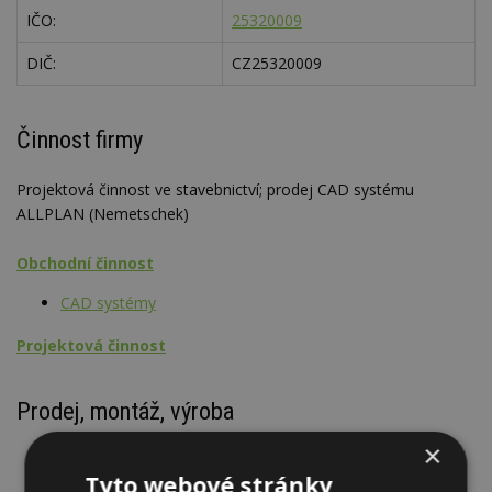
IČO:
25320009
DIČ:
CZ25320009
Činnost firmy
Projektová činnost ve stavebnictví; prodej CAD systému
ALLPLAN (Nemetschek)
Obchodní činnost
CAD systémy
Projektová činnost
Prodej, montáž, výroba
×
Software ALLPLAN ARCHITEKTURA
Software ALLPLAN SKETCH
Tyto webové stránky