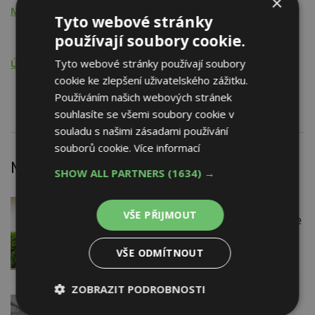
×
Montážní činnost
Tyto webové stránky
Vybavení kuchyní vč. nábytku
používají soubory cookie.
Tyto webové stránky používají soubory
Údržba, opravy, servis, revize
cookie ke zlepšení uživatelského zážitku.
Vybavení kuchyní vč. nábytku
Používáním našich webových stránek
souhlasíte se všemi soubory cookie v
souladu s našimi zásadami používání
souborů cookie.
Více informací
Nejnovější články
SHOW ALL PARTNERS
(1634) →
DNES
Firemní
VŠE PŘIJMOUT
Instalace venkovní jednotky klimatizace
nebo žaluzií podléhá jasným právním
pravidlům
VŠE ODMÍTNOUT
ZOBRAZIT PODROBNOSTI
VČERA