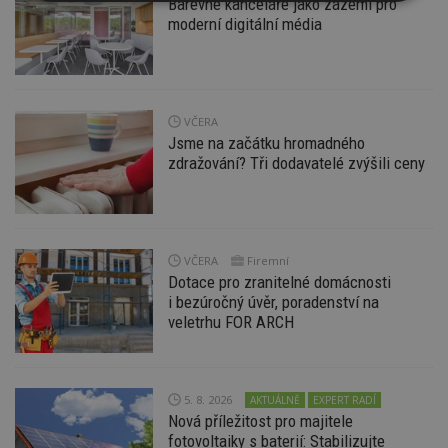
Barevné kanceláře jako zázemí pro
Nezbytně
Výkonové
Soubory
nutné
soubory
cílení
moderní digitální média
soubory
Funkční soubory
Nezařazené
VČERA
soubory
Jsme na začátku hromadného
zdražování? Tři dodavatelé zvýšili ceny
VČERA
Firemní
Nezbytně nutné soubory
Dotace pro zranitelné domácnosti
Výkonové soubory
Soubory cílení
i bezúročný úvěr, poradenství na
veletrhu FOR ARCH
Funkční soubory
Nezařazené soubory
Nezbytně nutné soubory cookie umožňují základní
funkce webových stránek, jako je přihlášení
uživatele a správa účtu. Webové stránky nelze bez
5. 8. 2026
AKTUÁLNĚ
EXPERT RADÍ
nezbytně nutných souborů cookie správně
Nová příležitost pro majitele
používat.
fotovoltaiky s baterií: Stabilizujte