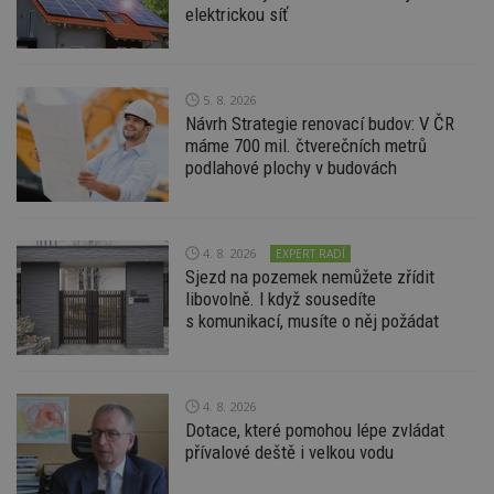
Provider
/
elektrickou síť
Název
Vyprší
P
Doména
_hjIncludedInPageviewSample
2
T
Hotjar Ltd
minuty
co
www.estav.cz
na
5. 8. 2026
ab
Návrh Strategie renovací budov: V ČR
Ho
zd
máme 700 mil. čtverečních metrů
ná
podlahové plochy v budovách
z
vz
d
l
z
st
4. 8. 2026
EXPERT RADÍ
w
Sjezd na pozemek nemůžete zřídit
_dc_gtm_UA-53599847-1
.estav.cz
53
T
libovolně. I když sousedíte
sekund
co
s komunikací, musíte o něj požádat
př
w
po
S
Go
da
4. 8. 2026
kó
Dotace, které pomohou lépe zvládat
Po
lz
přívalové deště i velkou vodu
z
nu
be