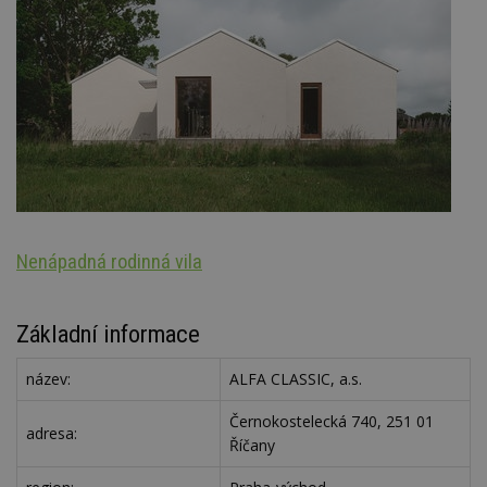
Nenápadná rodinná vila
Š
Základní informace
název:
ALFA CLASSIC, a.s.
Černokostelecká 740, 251 01
adresa:
Říčany