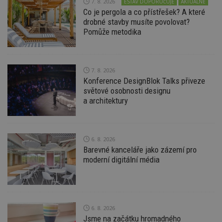
7. 8. 2026
ESTAV DOPORUČUJE
AKTUÁLNĚ
Co je pergola a co přístřešek? A které
drobné stavby musíte povolovat?
Nezbytně nutné soubory
Pomůže metodika
Výkonové soubory
Soubory cílení
Funkční soubory
Nezařazené soubory
7. 8. 2026
Nezbytně nutné soubory cookie umožňují základní
Konference DesignBlok Talks přiveze
funkce webových stránek, jako je přihlášení
světové osobnosti designu
uživatele a správa účtu. Webové stránky nelze bez
nezbytně nutných souborů cookie správně
a architektury
používat.
Provider
/
Název
Vyprší
P
Doména
6. 8. 2026
_hjIncludedInPageviewSample
2
T
Hotjar Ltd
Barevné kanceláře jako zázemí pro
minuty
co
www.estav.cz
na
moderní digitální média
ab
Ho
zd
ná
z
vz
d
6. 8. 2026
l
Jsme na začátku hromadného
z