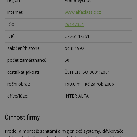
region:
Praha-východ
internet:
www.alfaclassic.cz
IČO:
26147351
DIČ:
CZ26147351
založení/historie:
od r. 1992
počet zaměstnanců:
60
certifikát jakosti:
ČSN EN ISO 9001:2001
roční obrat:
190,0 mil. Kč za rok 2006
dříve/fúze:
INTER ALFA
Činnost firmy
Prodej a montáž: sanitární a hygienické systémy, dávkovače