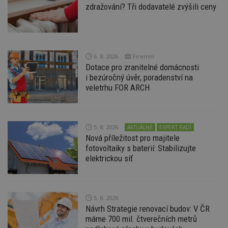
st
zdražování? Tři dodavatelé zvýšili ceny
w
_dc_gtm_UA-53599847-1
.estav.cz
53
T
sekund
co
př
w
po
6. 8. 2026
Firemní
S
Dotace pro zranitelné domácnosti
Go
i bezúročný úvěr, poradenství na
da
kó
veletrhu FOR ARCH
Po
lz
z
nu
be
sk
5. 8. 2026
AKTUÁLNĚ
EXPERT RADÍ
f
Nová příležitost pro majitele
s
fotovoltaiky s baterií: Stabilizujte
ná
je
elektrickou síť
kt
id
p
ú
An
5. 8. 2026
id
www.estav.cz
1 rok
T
Návrh Strategie renovací budov: V ČR
co
máme 700 mil. čtverečních metrů
po
vy