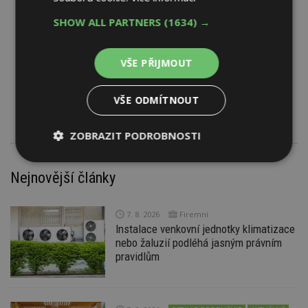
Osvěžovač vzduchu
SHOW ALL PARTNERS
(1634) →
Popelník stojanový s odpadkovým košem
Rohož samočisticí
Vozík úklidový s příslušenstvím
VŠE PŘIJMOUT
Zásobník na hygienické potřeby
Zásobník na papírové ručníky
VŠE ODMÍTNOUT
Zásobník toaletního papíru
ZOBRAZIT PODROBNOSTI
Nezbytně
Výkonové
Soubory
Nejnovější články
nutné
soubory
cílení
soubory
7. 8. 2026
Firemní
Instalace venkovní jednotky klimatizace
Funkční soubory
Nezařazené
nebo žaluzií podléhá jasným právním
soubory
pravidlům