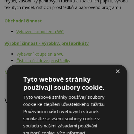
mýdel, zásobníky papírových ručníků a toaletních papírů; výroba
tekutých mýdel, čisticích prostředků a papírového programu
Obchodní činnost
Vybavení koupelen a WC
Výrobní činnost - výrobky, prefabrikáty
Vybavení koupelen a WC
Čisticí a úklidové prostředky
×
Montážní činnost
Tyto webové stránky
Vybavení koupelen a WC
používají soubory cookie.
Tyto webové stránky používají soubory
Výrobky
cookie ke zlepšení uživatelského zážitku.
Používáním našich webových stránek
Dávkovač tekutého mýdla
souhlasíte se všemi soubory cookie v
Fén hotelový
Koš odpadkový
souladu s našimi zásadami používání
Osušovač rukou elektrický
souborů cookie.
Více informací