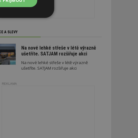
E PŘIJMOUT
Nezařazené
soubory
CE A SLEVY
Na nové lehké střeše v létě výrazně
ušetříte. SATJAM rozšiřuje akci
Na nové lehké střeše v létě výrazně
zařazené soubory
ušetříte. SATJAM rozšiřuje akci
 a správa účtu.
REKLAMA
aby informoval
zahrnut do
obrazení stránky
ebům používajícím
h skriptů a kódu na
ovat za nezbytně