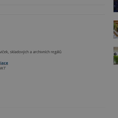
aviček, skladových a archivních regálů
ciace
HKT