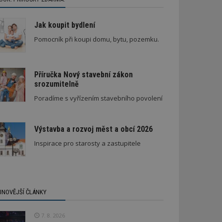
Jak koupit bydlení
Pomocník při koupi domu, bytu, pozemku.
Příručka Nový stavební zákon
srozumitelně
Stará textilka na Slovensku září novotou
Poradíme s vyřízením stavebního povolení
Výstavba a rozvoj měst a obcí 2026
Inspirace pro starosty a zastupitele
JNOVĚJŠÍ ČLÁNKY
7. 8. 2026