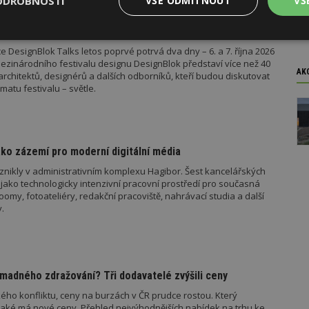
ODROBNOSTI
VŠE ODMÍTNOUT
VŠ
el stavebního zákona.
ok Talks přiveze světové osobnosti designu
Výkonové
Soubory cílení
Funkční
 DesignBlok Talks letos poprvé potrvá dva dny – 6. a 7. října 2026
y
soubory
soubory
ezinárodního festivalu designu DesignBlok představí více než 40
AK
architektů, designérů a dalších odborníků, kteří budou diskutovat
matu festivalu – světle.
oubory
Výkonové soubory
Soubory cílení
Funkční soubory
Ne
ko zázemí pro moderní digitální média
znikly v administrativním komplexu Hagibor. Šest kancelářských
ry cookie umožňují základní funkce webových stránek, jako je přihlášení uživatele
jako technologicky intenzivní pracovní prostředí pro současná
e bez nezbytně nutných souborů cookie správně používat.
my, fotoateliéry, redakční pracoviště, nahrávací studia a další
Provider
/
.
Vyprší
Popis
Doména
geviewSample
2
Tento soubor cookie je nastaven tak, 
Hotjar Ltd
minuty
Hotjar o tom, zda je tento návštěvník 
www.estav.cz
vzorkování dat definovaného limitem z
vašeho webu.
madného zdražování? Tři dodavatelé zvýšili ceny
847-1
.estav.cz
53
Tento soubor cookie je přidružen k w
ého konfliktu, ceny na burzách v ČR prudce rostou. Který
sekund
Správce značek Google k načtení dalšíc
stránku. Pokud je použit, lze jej považ
jaké má nové ceny. Přehled nejvýhodnějších nabídek na trhu ke