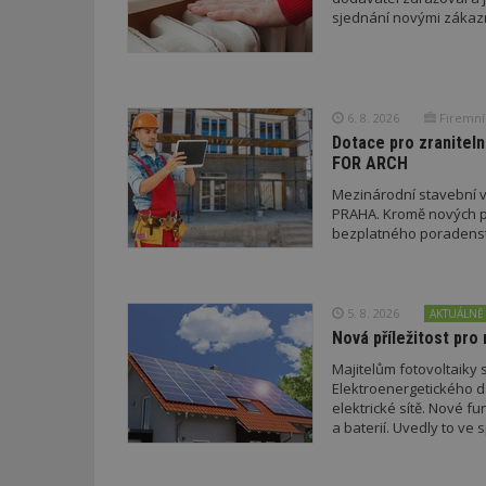
sjednání novými zákaz
id
6. 8. 2026
Firemní
_hjFirstSeen
Dotace pro zraniteln
FOR ARCH
Mezinárodní stavební v
_hjAbsoluteSessi
PRAHA. Kromě nových pr
bezplatného poradenství
counter
5. 8. 2026
AKTUÁLNĚ
Nová příležitost pro 
__gfp_64b
Majitelům fotovoltaiky s
Elektroenergetického da
elektrické sítě. Nové f
a baterií. Uvedly to v
a EDC.
Název
Provider
Pr
Název
Název
/
D
Název
_hjSessionUser_1
Doména