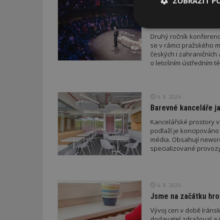
ZOBRAZIT P
7. 8. 2026
novelizovaných pravid
Konference DesignBl
a architektury
Nezbytně
Druhý ročník konference
nutné soubor
se v rámci pražského m
českých i zahraničních 
o letošním ústředním té
6. 8. 2026
Nezbytně nutné s
Barevné kanceláře ja
Kancelářské prostory v
Nezbytně nutné soubo
podlaží je koncipováno 
Webové stránky nelz
média. Obsahují newsroo
specializované provozy
Název
_hjIncludedInPa
6. 8. 2026
Jsme na začátku hro
_dc_gtm_UA-53599
Vývoj cen v době íránsk
dodavatel zdražoval a 