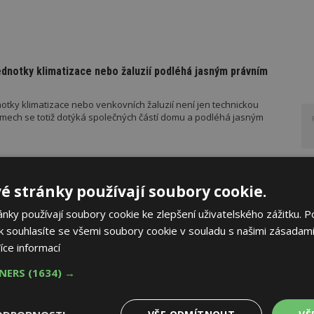
ednotky klimatizace nebo žaluzií podléhá jasným právním
otky klimatizace nebo venkovních žaluzií není jen technickou
mech se totiž dotýká společných částí domu a podléhá jasným
PORUČUJE
AKTUÁLNĚ
é stránky používají soubory cookie.
řístřešek? A které drobné stavby musíte povolovat?
ky používají soubory cookie ke zlepšení uživatelského zážitku. P
 souhlasíte se všemi soubory cookie v souladu s našimi zásadami
měn stavební legislativy narůstá také počet metodických
vebního úřadu Ministerstva pro místní rozvoj (MMR). Od července
íce informací
ad platí metodické doporučení pro objasnění rozdílu mezi pergolou
u roku pak vyšla metodická doporučení týkající se dalších
TNERS
(1634) →
 metodika k údržbě a výměně výtahů podle aktuální novely
 stavebníka se tak datum 1. července stalo poměrně zásadním,
o tomto datu znamená, že záměr bude posuzován již v režimu