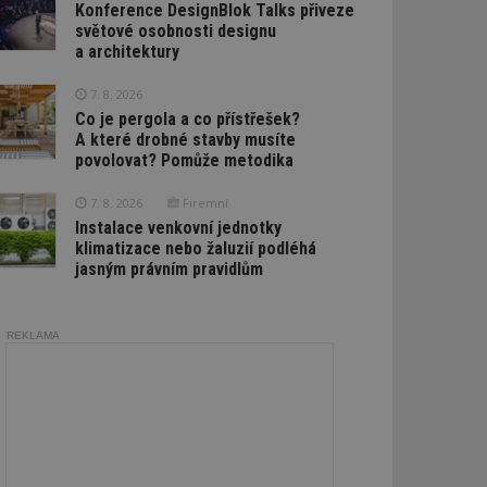
Konference DesignBlok Talks přiveze
světové osobnosti designu
a architektury
7. 8. 2026
Co je pergola a co přístřešek?
A které drobné stavby musíte
povolovat? Pomůže metodika
7. 8. 2026
Firemní
Instalace venkovní jednotky
klimatizace nebo žaluzií podléhá
jasným právním pravidlům
REKLAMA