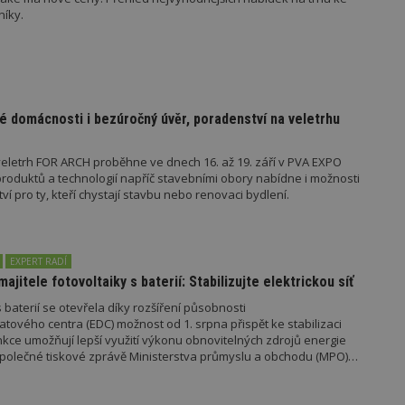
nutný, protože bez něj jiné skripty ne
níky.
správně. Konec názvu je jedinečné číslo
identifikátorem přidruženého účtu Goog
www.estav.cz
1 rok
Tento soubor cookie se používá k vytvá
uživatele
29
Soubor cookie je nastaven tak, aby Hot
Hotjar Ltd
minut
začátek cesty uživatele pro celkový poče
.estav.cz
é domácnosti i bezúročný úvěr, poradenství na veletrhu
54
Neobsahuje žádné identifikovatelné in
sekund
eletrh FOR ARCH proběhne ve dnech 16. až 19. září v PVA EXPO
onInProgress
29
Soubor cookie je nastaven tak, aby Hot
Hotjar Ltd
minut
začátek cesty uživatele pro celkový poče
oduktů a technologií napříč stavebními obory nabídne i možnosti
.estav.cz
54
Neobsahuje žádné identifikovatelné in
 pro ty, kteří chystají stavbu nebo renovaci bydlení.
sekund
www.estav.cz
29
Tento soubor cookie se používá k vytvá
minut
uživatele
53
EXPERT RADÍ
sekund
majitele fotovoltaiky s baterií: Stabilizujte elektrickou síť
1 rok
Jedná se o soubor cookie, který slouží k
Google LLC
dalších souborů cookie návštěvníkem 
.estav.cz
 baterií se otevřela díky rozšíření působnosti
tového centra (EDC) možnost od 1. srpna přispět ke stabilizaci
unkce umožňují lepší využití výkonu obnovitelných zdrojů energie
e společné tiskové zprávě Ministerstva průmyslu a obchodu (MPO)
ovider
/
Provider
/
Doména
Vyprší
Vyprší
Popis
oména
Vyprší
Provider
Popis
/
Vyprší
Popis
70189
.estav.cz
1 rok
Doména