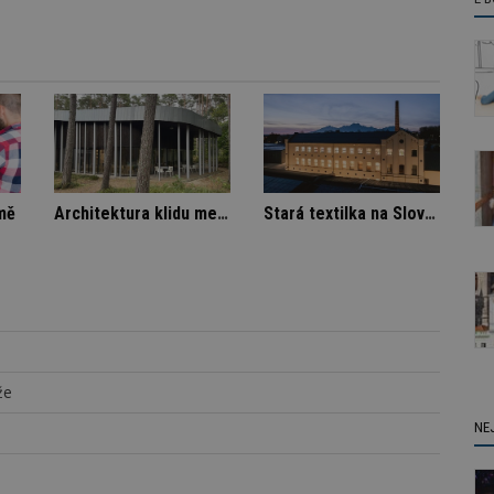
la
Škody v bytovém domě
Architektura klidu mezi borovicemi
že
NE