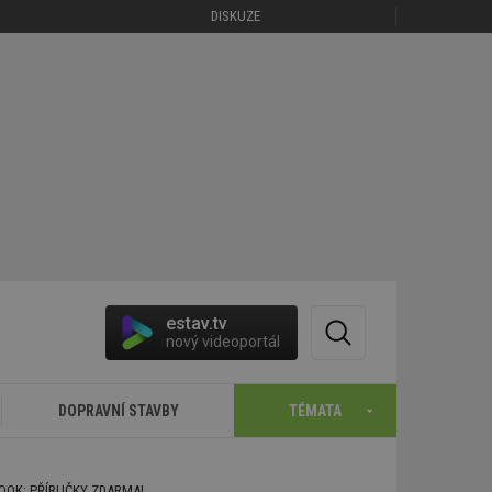
DISKUZE
estav.tv
nový videoportál
DOPRAVNÍ STAVBY
TÉMATA
BOOK: PŘÍRUČKY ZDARMA!