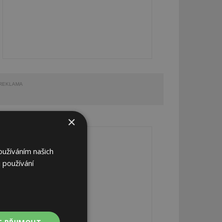
REKLAMA
×
REKLAMA
oužíváním našich
 používání