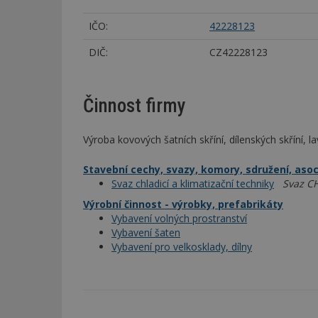
IČO:
42228123
DIČ:
CZ42228123
Činnost firmy
Výroba kovových šatních skříní, dílenských skříní, l
Stavební cechy, svazy, komory, sdružení, aso
Svaz chladicí a klimatizační techniky
Svaz C
Výrobní činnost - výrobky, prefabrikáty
Vybavení volných prostranství
Vybavení šaten
Vybavení pro velkosklady, dílny