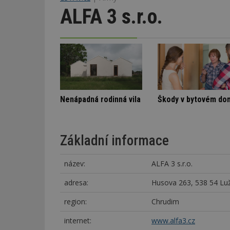
ALFA 3 s.r.o.
Označení lepidel pro lepení dlažby
Spory SVJ a nájemníka
Nenápadná rodinná vi
Základní informace
název:
ALFA 3 s.r.o.
adresa:
Husova 263, 538 54 Lu
region:
Chrudim
internet:
www.alfa3.cz