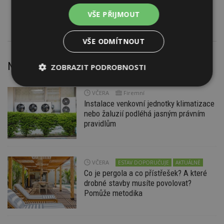
ALAXPLUS
VŠE PŘIJMOUT
VŠE ODMÍTNOUT
Nejnovější články
ZOBRAZIT PODROBNOSTI
Nezbytně
Výkonové
Soubory
VČERA
Firemní
nutné
soubory
cílení
Instalace venkovní jednotky klimatizace
soubory
nebo žaluzií podléhá jasným právním
pravidlům
Funkční soubory
Nezařazené
soubory
VČERA
ESTAV DOPORUČUJE
AKTUÁLNĚ
Co je pergola a co přístřešek? A které
drobné stavby musíte povolovat?
Pomůže metodika
Nezbytně nutné soubory