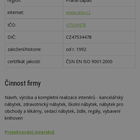
region:
Praha-západ
internet:
www.alax.cz
IČO:
47534478
DIČ:
CZ47534478
založení/historie:
od r. 1992
certifikát jakosti:
ČSN EN ISO 9001:2000
Činnost firmy
Návrh, výroba a kompletní realizace interiérů - kancelářský
nábytek, zdravotnický nábytek, školní nábytek, nábytek pro
obchody a lékárny, sedací nábytek, židle, regály, vybavení
knihoven
Projektování interiérů