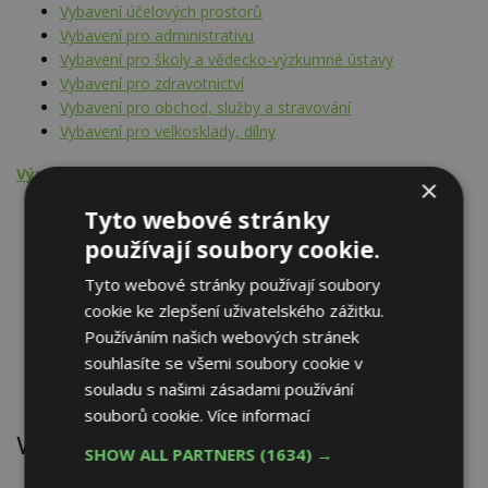
Vybavení účelových prostorů
Vybavení pro administrativu
Vybavení pro školy a vědecko-výzkumné ústavy
Vybavení pro zdravotnictví
Vybavení pro obchod, služby a stravování
Vybavení pro velkosklady, dílny
Výrobní činnost - výrobky, prefabrikáty
×
Vybavení účelových prostorů
Tyto webové stránky
Vybavení pro administrativu
používají soubory cookie.
Vybavení pro školy a vědecko-výzkumné ústavy
Tyto webové stránky používají soubory
Vybavení pro zdravotnictví
Vybavení pro obchod, služby a stravování
cookie ke zlepšení uživatelského zážitku.
Vybavení pro velkosklady, dílny
Používáním našich webových stránek
Nábytek
souhlasíte se všemi soubory cookie v
Židle, sedací nábytek
souladu s našimi zásadami používání
souborů cookie.
Více informací
Výrobky
SHOW ALL PARTNERS
(1634) →
Nábytek kancelářský ergonometrický ALAXELEMENT,