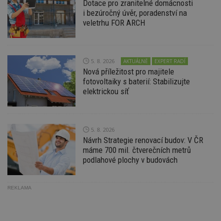
sekund
co
Dotace pro zranitelné domácnosti
př
i bezúročný úvěr, poradenství na
w
veletrhu FOR ARCH
po
S
Go
da
kó
Po
5. 8. 2026
AKTUÁLNĚ
EXPERT RADÍ
lz
z
Nová příležitost pro majitele
nu
fotovoltaiky s baterií: Stabilizujte
be
elektrickou síť
sk
f
s
ná
je
kt
5. 8. 2026
id
Návrh Strategie renovací budov: V ČR
p
ú
máme 700 mil. čtverečních metrů
An
podlahové plochy v budovách
id
www.estav.cz
1 rok
T
co
po
vy
REKLAMA
se
_hjFirstSeen
29
S
Hotjar Ltd
minut
je
.estav.cz