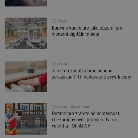
Funkční soubory
Nezařazené
soubory
VČERA
Barevné kanceláře jako zázemí pro
moderní digitální média
Nezbytně nutné soubory
Výkonové soubory
Soubory cílení
VČERA
Jsme na začátku hromadného
Funkční soubory
Nezařazené soubory
zdražování? Tři dodavatelé zvýšili ceny
Nezbytně nutné soubory cookie umožňují základní
funkce webových stránek, jako je přihlášení
uživatele a správa účtu. Webové stránky nelze bez
nezbytně nutných souborů cookie správně
používat.
VČERA
Firemní
Provider
/
Dotace pro zranitelné domácnosti
Název
Vyprší
P
Doména
i bezúročný úvěr, poradenství na
veletrhu FOR ARCH
_hjIncludedInPageviewSample
2
T
Hotjar Ltd
minuty
co
www.estav.cz
na