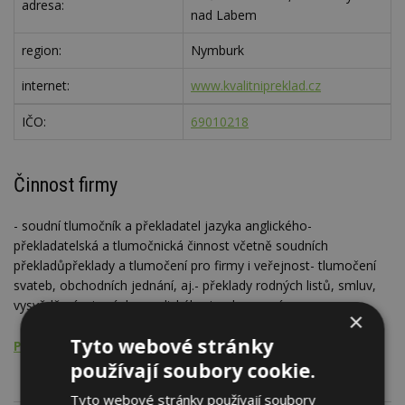
adresa:
nad Labem
region:
Nymburk
internet:
www.kvalitnipreklad.cz
IČO:
69010218
Činnost firmy
- soudní tlumočník a překladatel jazyka anglického-
překladatelská a tlumočnická činnost včetně soudních
překladůpřeklady a tlumočení pro firmy i veřejnost- tlumočení
svateb, obchodních jednání, aj.- překlady rodných listů, smluv,
vysvědčení, aj.- výuka anglického jazyka na míru
×
Tyto webové stránky
Překladatelská činnost
používají soubory cookie.
Tyto webové stránky používají soubory