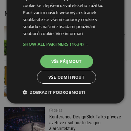
cookie ke zlepšení uživatelského zážitku.
Používáním našich webových stránek
Nejnovější články
souhlasíte se všemi soubory cookie v
souladu s našimi zásadami používání
DNES
Firemní
souborů cookie.
Více informací
Instalace venkovní jednotky klimatizace
nebo žaluzií podléhá jasným právním
SHOW ALL PARTNERS
(1634) →
pravidlům
VŠE PŘIJMOUT
DNES
ESTAV DOPORUČUJE
AKTUÁLNĚ
Co je pergola a co přístřešek? A které
VŠE ODMÍTNOUT
drobné stavby musíte povolovat?
Pomůže metodika
ZOBRAZIT PODROBNOSTI
Nezbytně
Výkonové
Soubory
nutné
soubory
cílení
DNES
soubory
Konference DesignBlok Talks přiveze
světové osobnosti designu
a architektury