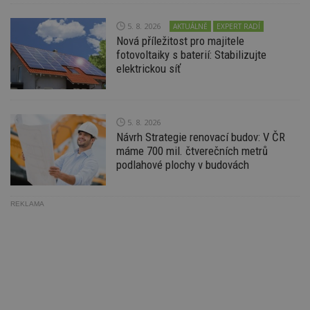
ab
Ho
zd
5. 8. 2026
AKTUÁLNĚ
EXPERT RADÍ
ná
Nová příležitost pro majitele
z
vz
fotovoltaiky s baterií: Stabilizujte
d
elektrickou síť
l
z
st
w
_dc_gtm_UA-53599847-1
.estav.cz
53
T
5. 8. 2026
sekund
co
Návrh Strategie renovací budov: V ČR
př
w
máme 700 mil. čtverečních metrů
po
podlahové plochy v budovách
S
Go
da
kó
Po
REKLAMA
lz
z
nu
be
sk
f
s
ná
je
kt