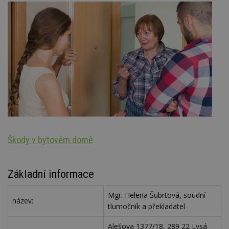
Škody v bytovém domě
N
Základní informace
Mgr. Helena Šubrtová, soudní
název:
tlumočník a překladatel
Alešova 1377/18, 289 22 Lysá