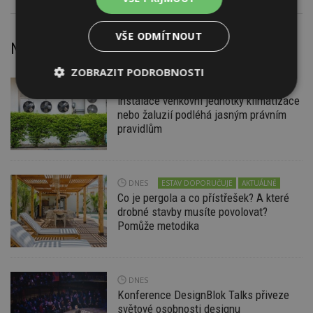
VŠE ODMÍTNOUT
Nejnovější články
ZOBRAZIT PODROBNOSTI
DNES
Firemní
Instalace venkovní jednotky klimatizace
Nezbytně
Výkonové
Soubory
nutné
soubory
cílení
nebo žaluzií podléhá jasným právním
soubory
pravidlům
Funkční soubory
Nezařazené
DNES
ESTAV DOPORUČUJE
AKTUÁLNĚ
soubory
Co je pergola a co přístřešek? A které
drobné stavby musíte povolovat?
Pomůže metodika
DNES
Nezbytně nutné soubory
Konference DesignBlok Talks přiveze
Výkonové soubory
Soubory cílení
světové osobnosti designu