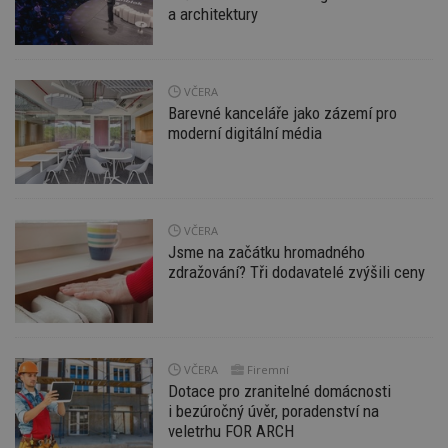
a architektury
Funkční soubory
Nezařazené soubory
Nezbytně nutné soubory cookie umožňují základní
funkce webových stránek, jako je přihlášení
uživatele a správa účtu. Webové stránky nelze bez
VČERA
nezbytně nutných souborů cookie správně
Barevné kanceláře jako zázemí pro
používat.
moderní digitální média
Provider
/
Název
Vyprší
P
Doména
_hjIncludedInPageviewSample
2
T
Hotjar Ltd
minuty
co
www.estav.cz
na
VČERA
ab
Jsme na začátku hromadného
Ho
zd
zdražování? Tři dodavatelé zvýšili ceny
ná
z
vz
d
l
z
st
VČERA
Firemní
w
Dotace pro zranitelné domácnosti
_dc_gtm_UA-53599847-1
.estav.cz
53
T
i bezúročný úvěr, poradenství na
sekund
co
veletrhu FOR ARCH
př
w