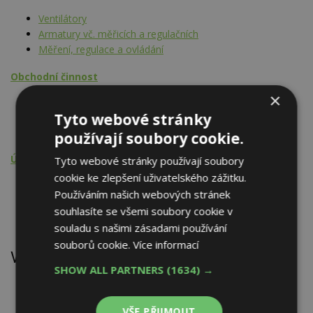
Ventilátory
Armatury vč. měřicích a regulačních
Měření, regulace a ovládání
Obchodní činnost
×
Ventilátory
Tyto webové stránky
Armatury vč. měřicích a regulačních
Měření, regulace a ovládání
používají soubory cookie.
Údržba, opravy, servis, revize
Tyto webové stránky používají soubory
cookie ke zlepšení uživatelského zážitku.
Ventilátory
Používáním našich webových stránek
Armatury vč. měřicích a regulačních
souhlasíte se všemi soubory cookie v
Měření, regulace a ovládání
souladu s našimi zásadami používání
souborů cookie.
Více informací
Výrobky
SHOW ALL PARTNERS
(1634) →
Ventilátor iCON 15 - chrom
VŠE PŘIJMOUT