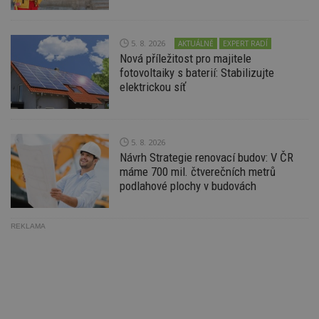
po
S
Go
da
5. 8. 2026
AKTUÁLNĚ
EXPERT RADÍ
kó
Nová příležitost pro majitele
Po
lz
fotovoltaiky s baterií: Stabilizujte
z
elektrickou síť
nu
be
sk
f
s
ná
5. 8. 2026
je
Návrh Strategie renovací budov: V ČR
kt
id
máme 700 mil. čtverečních metrů
p
podlahové plochy v budovách
ú
An
id
www.estav.cz
1 rok
T
REKLAMA
co
po
vy
se
_hjFirstSeen
29
S
Hotjar Ltd
minut
je
.estav.cz
54
ab
sekund
sl