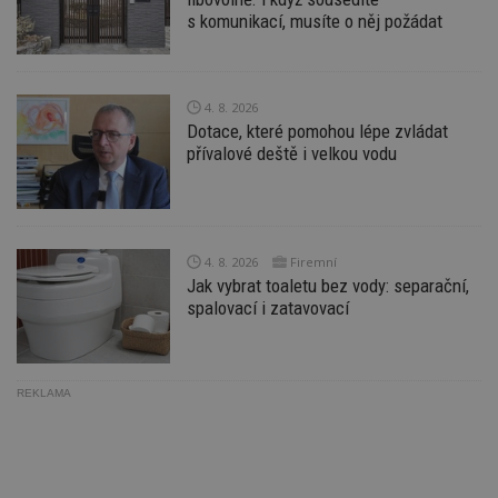
minuty
co
www.estav.cz
na
s komunikací, musíte o něj požádat
ab
Ho
zd
ná
z
4. 8. 2026
vz
d
Dotace, které pomohou lépe zvládat
l
přívalové deště i velkou vodu
z
st
w
_dc_gtm_UA-53599847-1
.estav.cz
53
T
sekund
co
př
4. 8. 2026
Firemní
w
Jak vybrat toaletu bez vody: separační,
po
S
spalovací i zatavovací
Go
da
kó
Po
lz
z
REKLAMA
nu
be
sk
f
s
ná