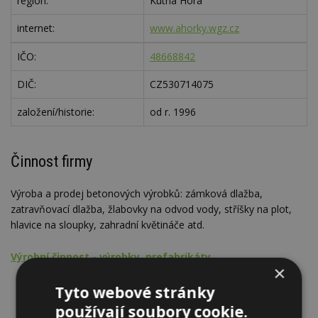
region:
Kutná Hora
internet:
www.ahorky.wgz.cz
IČO:
48668842
DIČ:
CZ530714075
založení/historie:
od r. 1996
Činnost firmy
Výroba a prodej betonových výrobků: zámková dlažba,
zatravňovací dlažba, žlabovky na odvod vody, stříšky na plot,
hlavice na sloupky, zahradní květináče atd.
Výrobní činnost - výrobky, prefabrikáty
×
Zámková dlažba
Tyto webové stránky
Zatravňovací tvárnice
používají soubory cookie.
Výrobky z betonu a malty