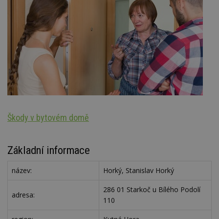
Škody v bytovém domě
S
Základní informace
název:
Horký, Stanislav Horký
286 01 Starkoč u Bílého Podolí
adresa:
110