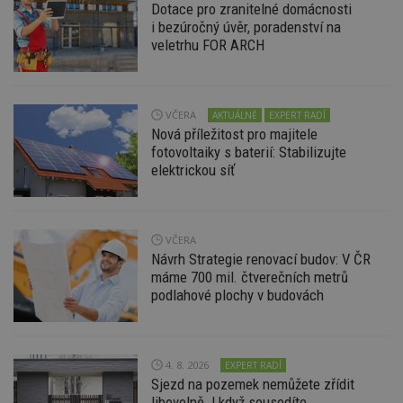
Dotace pro zranitelné domácnosti
i bezúročný úvěr, poradenství na
Funkční soubory
Nezařazené
veletrhu FOR ARCH
soubory
VČERA
AKTUÁLNĚ
EXPERT RADÍ
Nová příležitost pro majitele
fotovoltaiky s baterií: Stabilizujte
elektrickou síť
Nezbytně nutné soubory
Výkonové soubory
Soubory cílení
Funkční soubory
Nezařazené soubory
VČERA
Návrh Strategie renovací budov: V ČR
Nezbytně nutné soubory cookie umožňují základní
máme 700 mil. čtverečních metrů
funkce webových stránek, jako je přihlášení
podlahové plochy v budovách
uživatele a správa účtu. Webové stránky nelze bez
nezbytně nutných souborů cookie správně
používat.
Provider
/
Název
Vyprší
P
4. 8. 2026
EXPERT RADÍ
Doména
Sjezd na pozemek nemůžete zřídit
_hjIncludedInPageviewSample
2
T
Hotjar Ltd
libovolně. I když sousedíte