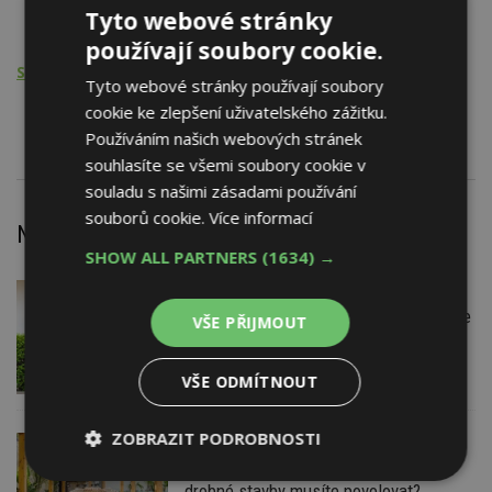
Okna plastová
Tyto webové stránky
Dveře plastové
používají soubory cookie.
Stavební činnost
Tyto webové stránky používají soubory
cookie ke zlepšení uživatelského zážitku.
Stavební stroje, zařízení a pomůcky
Používáním našich webových stránek
souhlasíte se všemi soubory cookie v
souladu s našimi zásadami používání
souborů cookie.
Více informací
Nejnovější články
SHOW ALL PARTNERS
(1634) →
VČERA
Firemní
Instalace venkovní jednotky klimatizace
VŠE PŘIJMOUT
nebo žaluzií podléhá jasným právním
pravidlům
VŠE ODMÍTNOUT
ZOBRAZIT PODROBNOSTI
VČERA
ESTAV DOPORUČUJE
AKTUÁLNĚ
Co je pergola a co přístřešek? A které
Nezbytně
Výkonové
Soubory
drobné stavby musíte povolovat?