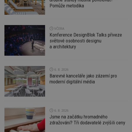
nutné
soubory
cílení
Pomůže metodika
soubory
VČERA
Funkční soubory
Nezařazené
Konference DesignBlok Talks přiveze
soubory
světové osobnosti designu
a architektury
6. 8. 2026
Barevné kanceláře jako zázemí pro
Nezbytně nutné soubory
moderní digitální média
Výkonové soubory
Soubory cílení
Funkční soubory
Nezařazené soubory
Nezbytně nutné soubory cookie umožňují základní
funkce webových stránek, jako je přihlášení
6. 8. 2026
uživatele a správa účtu. Webové stránky nelze bez
Jsme na začátku hromadného
nezbytně nutných souborů cookie správně
zdražování? Tři dodavatelé zvýšili ceny
používat.
Provider
/