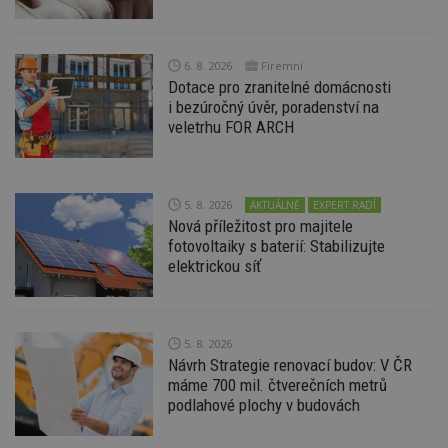
Název
Vyprší
P
Doména
_hjIncludedInPageviewSample
2
T
Hotjar Ltd
minuty
co
www.estav.cz
6. 8. 2026
Firemní
na
ab
Dotace pro zranitelné domácnosti
Ho
i bezúročný úvěr, poradenství na
zd
veletrhu FOR ARCH
ná
z
vz
d
l
z
5. 8. 2026
AKTUÁLNĚ
EXPERT RADÍ
st
Nová příležitost pro majitele
w
fotovoltaiky s baterií: Stabilizujte
_dc_gtm_UA-53599847-1
.estav.cz
53
T
elektrickou síť
sekund
co
př
w
po
S
Go
5. 8. 2026
da
Návrh Strategie renovací budov: V ČR
kó
Po
máme 700 mil. čtverečních metrů
lz
podlahové plochy v budovách
z
nu
be