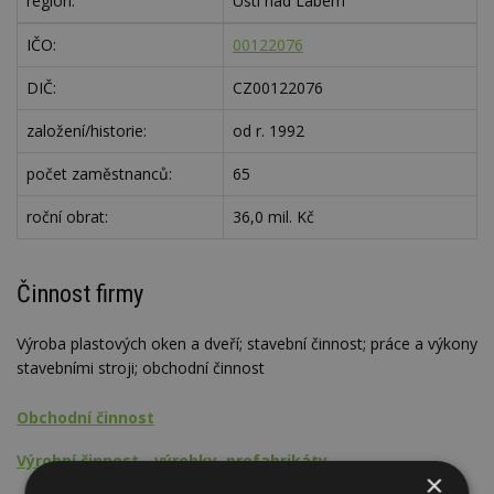
region:
Ústí nad Labem
IČO:
00122076
DIČ:
CZ00122076
založení/historie:
od r. 1992
počet zaměstnanců:
65
roční obrat:
36,0 mil. Kč
Činnost firmy
Výroba plastových oken a dveří; stavební činnost; práce a výkony
stavebními stroji; obchodní činnost
Obchodní činnost
Výrobní činnost - výrobky, prefabrikáty
×