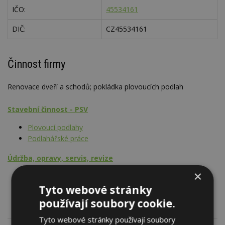
IČO:
45534161
DIČ:
CZ45534161
Činnost firmy
Renovace dveří a schodů; pokládka plovoucích podlah
Stavební činnost - PSV
Plovoucí podlahy
Podlahářské práce
Údržba, opravy, servis, revize
×
Schodiště stabilní, rampy
Dveře
Tyto webové stránky
používají soubory cookie.
Tyto webové stránky používají soubory