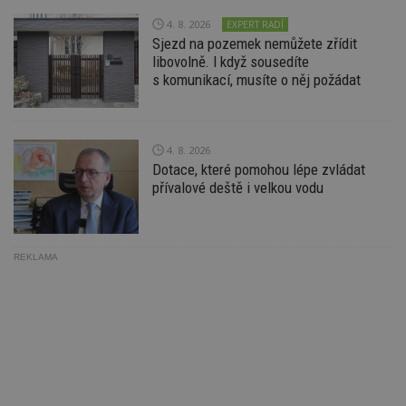
Ho
zd
4. 8. 2026
EXPERT RADÍ
ná
Sjezd na pozemek nemůžete zřídit
z
vz
libovolně. I když sousedíte
d
s komunikací, musíte o něj požádat
l
z
st
w
_dc_gtm_UA-53599847-1
.estav.cz
53
T
4. 8. 2026
sekund
co
Dotace, které pomohou lépe zvládat
př
přívalové deště i velkou vodu
w
po
S
Go
da
kó
REKLAMA
Po
lz
z
nu
be
sk
f
s
ná
je
kt
id