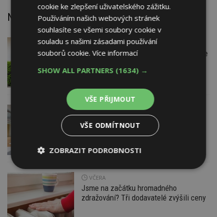
cookie ke zlepšení uživatelského zážitku.
Nejnovější články
Používáním našich webových stránek
souhlasíte se všemi soubory cookie v
souladu s našimi zásadami používání
DNES
Firemní
souborů cookie.
Více informací
Instalace venkovní jednotky klimatizace
nebo žaluzií podléhá jasným právním
SHOW ALL PARTNERS
(1634) →
pravidlům
VŠE PŘIJMOUT
VČERA
Barevné kanceláře jako zázemí pro
VŠE ODMÍTNOUT
moderní digitální média
ZOBRAZIT PODROBNOSTI
Nezbytně
Výkonové
Soubory
nutné
soubory
cílení
VČERA
soubory
Jsme na začátku hromadného
zdražování? Tři dodavatelé zvýšili ceny