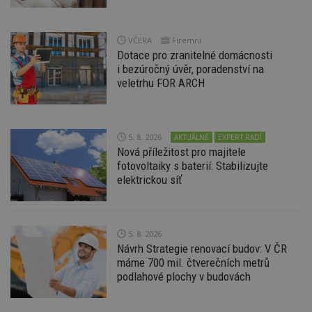
Funkční soubory
Nezařazené
soubory
VČERA
Firemní
Dotace pro zranitelné domácnosti
i bezúročný úvěr, poradenství na
veletrhu FOR ARCH
Nezbytně nutné soubory
5. 8. 2026
Výkonové soubory
Soubory cílení
AKTUÁLNĚ
EXPERT RADÍ
Nová příležitost pro majitele
Funkční soubory
Nezařazené soubory
fotovoltaiky s baterií: Stabilizujte
elektrickou síť
Nezbytně nutné soubory cookie umožňují základní
funkce webových stránek, jako je přihlášení
uživatele a správa účtu. Webové stránky nelze bez
nezbytně nutných souborů cookie správně
používat.
5. 8. 2026
Návrh Strategie renovací budov: V ČR
Provider
/
Název
Vyprší
P
Doména
máme 700 mil. čtverečních metrů
podlahové plochy v budovách
_hjIncludedInPageviewSample
2
T
Hotjar Ltd
minuty
co
www.estav.cz
na
ab