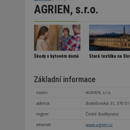
AGRIEN, s.r.o.
SVJ a nájemníka
Označení lepidel pro lepení dlažby
Škody v bytové
Základní informace
název:
AGRIEN, s.r.o.
adresa:
Branišovská 31, 370 01
region:
České Budějovice
internet:
www.agrien.cz