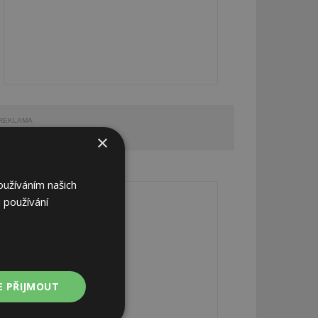
REKLAMA
×
REKLAMA
oužíváním našich
 používání
E PŘIJMOUT