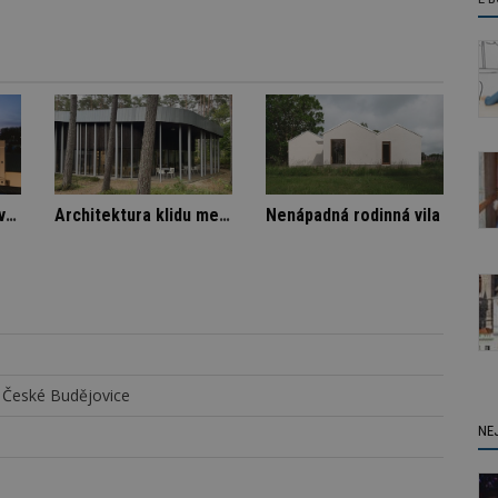
m domě
Stará textilka na Slovensku září novotou
Architektura klidu mezi borovicemi
 České Budějovice
NE