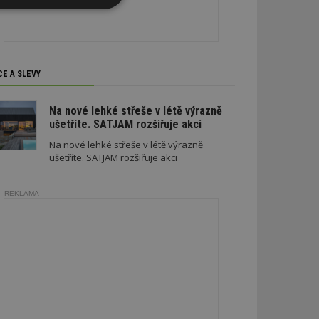
Nezařazené
soubory
CE A SLEVY
Na nové lehké střeše v létě výrazně
ušetříte. SATJAM rozšiřuje akci
zařazené soubory
Na nové lehké střeše v létě výrazně
 a správa účtu.
ušetříte. SATJAM rozšiřuje akci
REKLAMA
aby informoval
zahrnut do
obrazení stránky
ebům používajícím
h skriptů a kódu na
ovat za nezbytně
musí fungovat
, které je také
le Analytics.