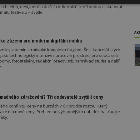
ezinárodního festivalu designu DesignBlok představí více než 40
Výkonové
Soubory cílení
Funkční
architektů, designérů a dalších odborníků, kteří budou diskutovat
y
soubory
soubory
matu festivalu – světle.
AK
ko zázemí pro moderní digitální média
znikly v administrativním komplexu Hagibor. Šest kancelářských
oubory
Výkonové soubory
Soubory cílení
Funkční soubory
Ne
jako technologicky intenzivní pracovní prostředí pro současná
my, fotoateliéry, redakční pracoviště, nahrávací studia a další
ry cookie umožňují základní funkce webových stránek, jako je přihlášení uživatele
.
e bez nezbytně nutných souborů cookie správně používat.
Provider
/
Vyprší
Popis
Doména
geviewSample
2
Tento soubor cookie je nastaven tak, 
Hotjar Ltd
madného zdražování? Tři dodavatelé zvýšili ceny
minuty
Hotjar o tom, zda je tento návštěvník 
www.estav.cz
vzorkování dat definovaného limitem z
ého konfliktu, ceny na burzách v ČR prudce rostou. Který
vašeho webu.
jaké má nové ceny. Přehled nejvýhodnějších nabídek na trhu ke
847-1
.estav.cz
53
Tento soubor cookie je přidružen k w
níky.
sekund
Správce značek Google k načtení dalšíc
stránku. Pokud je použit, lze jej považ
nutný, protože bez něj jiné skripty ne
správně. Konec názvu je jedinečné číslo
identifikátorem přidruženého účtu Goog