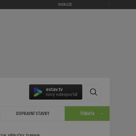
DISKUZE
estav.tv
nový videoportál
DOPRAVNÍ STAVBY
TÉMATA
BOOK: PŘÍRUČKY ZDARMA!