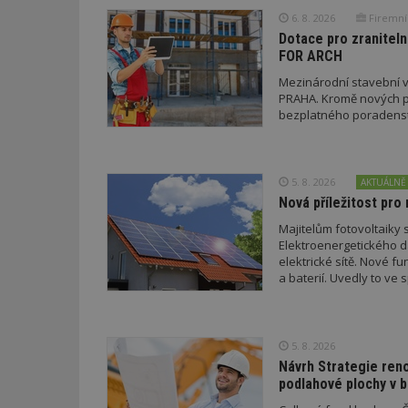
6. 8. 2026
Firemní
id
Dotace pro zraniteln
FOR ARCH
_hjFirstSeen
Mezinárodní stavební v
PRAHA. Kromě nových pr
bezplatného poradenství
_hjAbsoluteSessi
5. 8. 2026
AKTUÁLNĚ
counter
Nová příležitost pro 
Majitelům fotovoltaiky s
Elektroenergetického da
__gfp_64b
elektrické sítě. Nové f
a baterií. Uvedly to v
a EDC.
Název
Provider
Pr
Název
5. 8. 2026
Název
/
D
Název
_hjSessionUser_1
Návrh Strategie ren
Doména
test
.m
podlahové plochy v 
tu
_gid
CMID
Google
LLC