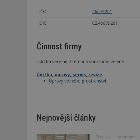
IČO:
46679201
DIČ:
CZ46679201
Činnost firmy
Údržba veřejné, firemní a soukromé zeleně
Údržba, opravy, servis, revize
Úpravy volného prostranství
Nejnovější články
VČERA
Firemní