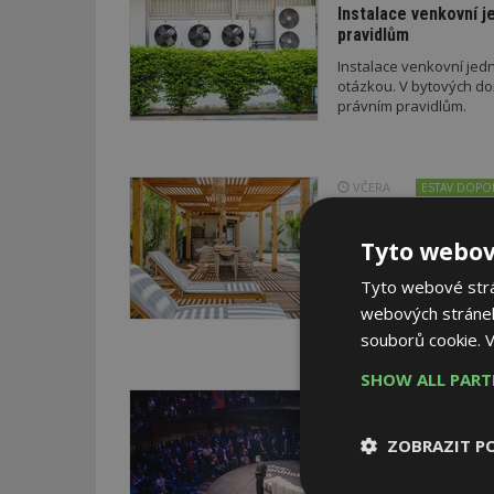
Instalace venkovní j
pravidlům
Instalace venkovní jedn
otázkou. V bytových do
právním pravidlům.
VČERA
ESTAV DOPO
Co je pergola a co p
Pomůže metodika
Tyto webov
V dobách výrazných pro
doporučení z dílny sta
Tyto webové strán
letošního roku napříkl
webových stránek
a přístřeškem; v průběh
souborů cookie.
V
drobných staveb a také
stavebního zákona. Pro
SHOW ALL PAR
neboť podání žádosti p
VČERA
novelizovaných pravid
Konference DesignBl
ZOBRAZIT P
a architektury
Druhý ročník konference