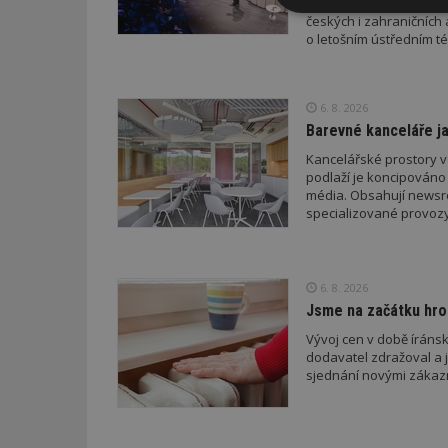
se v rámci pražského m
Nezbytně
českých i zahraničních 
nutné soubor
o letošním ústředním té
6. 8. 2026
Barevné kanceláře ja
Kancelářské prostory v
Nezbytně nutné s
podlaží je koncipováno 
média. Obsahují newsroo
Nezbytně nutné soubo
specializované provozy
Webové stránky nelz
Název
6. 8. 2026
_hjIncludedInPa
Jsme na začátku hro
Vývoj cen v době íránsk
dodavatel zdražoval a 
_dc_gtm_UA-53599
sjednání novými zákaz