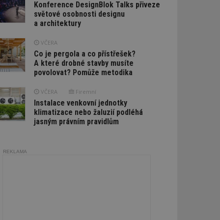
Konference DesignBlok Talks přiveze
světové osobnosti designu
a architektury
VČERA
Co je pergola a co přístřešek?
A které drobné stavby musíte
povolovat? Pomůže metodika
VČERA
Firemní
Instalace venkovní jednotky
klimatizace nebo žaluzií podléhá
jasným právním pravidlům
REKLAMA