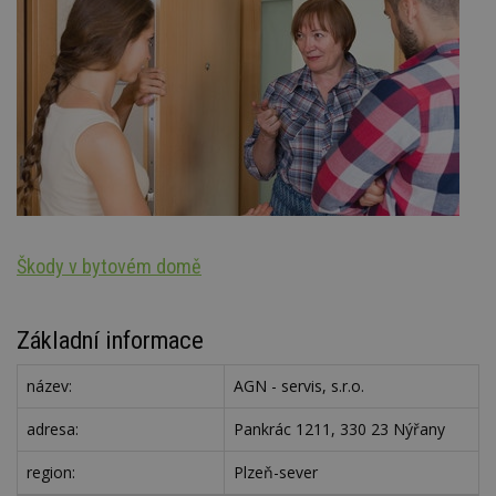
Škody v bytovém domě
Oz
Základní informace
název:
AGN - servis, s.r.o.
adresa:
Pankrác 1211, 330 23 Nýřany
region:
Plzeň-sever