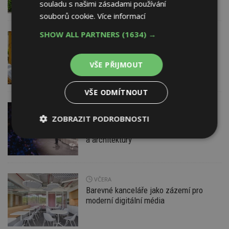
souladu s našimi zásadami používání
souborů cookie.
Více informací
SHOW ALL PARTNERS
(1634) →
DNES
ESTAV DOPORUČUJE
AKTUÁLNĚ
Co je pergola a co přístřešek? A které
drobné stavby musíte povolovat?
VŠE PŘIJMOUT
Pomůže metodika
VŠE ODMÍTNOUT
DNES
ZOBRAZIT PODROBNOSTI
Konference DesignBlok Talks přiveze
světové osobnosti designu
a architektury
Nezbytně
Výkonové
Soubory
nutné
soubory
cílení
soubory
VČERA
Barevné kanceláře jako zázemí pro
Funkční soubory
Nezařazené
moderní digitální média
soubory