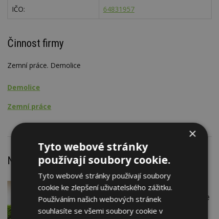
IČO:
64831957
Činnost firmy
Zemní práce. Demolice
Demolice
Zemní práce
×
Tyto webové stránky
používají soubory cookie.
Nejnovější články
Tyto webové stránky používají soubory
cookie ke zlepšení uživatelského zážitku.
DNES
Firemní
Instalace venkovní jednotky klimatizace
Používáním našich webových stránek
nebo žaluzií podléhá jasným právním
souhlasíte se všemi soubory cookie v
pravidlům