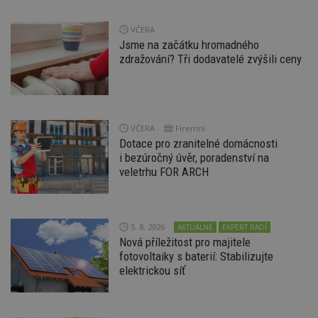
VČERA
Jsme na začátku hromadného
zdražování? Tři dodavatelé zvýšili ceny
Nezbytně nutné soubory
Výkonové soubory
Soubory cílení
Funkční soubory
Nezařazené soubory
VČERA
Firemní
Nezbytně nutné soubory cookie umožňují základní
Dotace pro zranitelné domácnosti
funkce webových stránek, jako je přihlášení
uživatele a správa účtu. Webové stránky nelze bez
i bezúročný úvěr, poradenství na
nezbytně nutných souborů cookie správně
veletrhu FOR ARCH
používat.
Provider
/
Název
Vyprší
P
Doména
5. 8. 2026
AKTUÁLNĚ
EXPERT RADÍ
_hjIncludedInPageviewSample
2
T
Hotjar Ltd
minuty
co
www.estav.cz
Nová příležitost pro majitele
na
fotovoltaiky s baterií: Stabilizujte
ab
elektrickou síť
Ho
zd
ná
z
vz