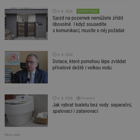
_hjIncludedInPageviewSample
2
T
Hotjar Ltd
4. 8. 2026
EXPERT RADÍ
minuty
co
www.estav.cz
Sjezd na pozemek nemůžete zřídit
na
ab
libovolně. I když sousedíte
Ho
s komunikací, musíte o něj požádat
zd
ná
z
vz
d
l
4. 8. 2026
z
Dotace, které pomohou lépe zvládat
st
w
přívalové deště i velkou vodu
_dc_gtm_UA-53599847-1
.estav.cz
53
T
sekund
co
př
w
po
S
4. 8. 2026
Firemní
Go
Jak vybrat toaletu bez vody: separační,
da
kó
spalovací i zatavovací
Po
lz
z
nu
be
REKLAMA
sk