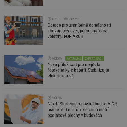
soubory
DNES
Firemní
Funkční soubory
Nezařazené
Dotace pro zranitelné domácnosti
soubory
i bezúročný úvěr, poradenství na
veletrhu FOR ARCH
VČERA
AKTUÁLNĚ
EXPERT RADÍ
Nová příležitost pro majitele
Nezbytně nutné soubory
fotovoltaiky s baterií: Stabilizujte
elektrickou síť
Výkonové soubory
Soubory cílení
Funkční soubory
Nezařazené soubory
Nezbytně nutné soubory cookie umožňují základní
VČERA
funkce webových stránek, jako je přihlášení
Návrh Strategie renovací budov: V ČR
uživatele a správa účtu. Webové stránky nelze bez
máme 700 mil. čtverečních metrů
nezbytně nutných souborů cookie správně
používat.
podlahové plochy v budovách
Provider
/
Název
Vyprší
P
Doména