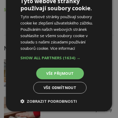
Tyto webové stránky
používají soubory cookie.
Stavební činnost - PSV
Tyto webové stránky používají soubory
Truhlářské a tesařské práce
cookie ke zlepšení uživatelského zážitku.
Používáním našich webových stránek
souhlasíte se všemi soubory cookie v
souladu s našimi zásadami používání
Nejnovější články
souborů cookie.
Více informací
SHOW ALL PARTNERS
(1634) →
DNES
Barevné kanceláře jako zázemí pro
moderní digitální média
VŠE PŘIJMOUT
VŠE ODMÍTNOUT
DNES
ZOBRAZIT PODROBNOSTI
Jsme na začátku hromadného
zdražování? Tři dodavatelé zvýšili ceny
Nezbytně
Výkonové
Soubory
nutné
soubory
cílení