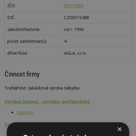
IČO:
00515388
DIČ:
CZ00515388
založení/historie:
od r. 1990
počet zaměstnanců:
4
dříve/fúze:
AGLA, s.r.o.
Činnost firmy
Truhlářství: zakázková výroba nábytku
Výrobní činnost - výrobky, prefabrikáty
Nábytek
Zakázková výroba
×
Nábytek