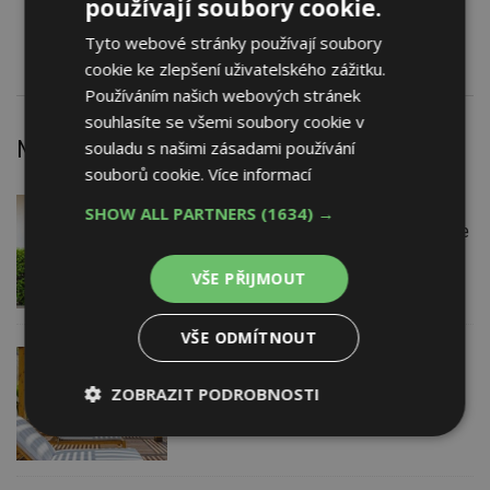
používají soubory cookie.
Sklo protisluneční STOPSOL
Tyto webové stránky používají soubory
cookie ke zlepšení uživatelského zážitku.
Používáním našich webových stránek
souhlasíte se všemi soubory cookie v
Nejnovější články
souladu s našimi zásadami používání
souborů cookie.
Více informací
VČERA
Firemní
SHOW ALL PARTNERS
(1634) →
Instalace venkovní jednotky klimatizace
nebo žaluzií podléhá jasným právním
pravidlům
VŠE PŘIJMOUT
VŠE ODMÍTNOUT
VČERA
ESTAV DOPORUČUJE
AKTUÁLNĚ
Co je pergola a co přístřešek? A které
ZOBRAZIT PODROBNOSTI
drobné stavby musíte povolovat?
Pomůže metodika
Nezbytně
Výkonové
Soubory
nutné
soubory
cílení
soubory