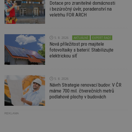
_hjIncludedInPageviewSample
2
T
Hotjar Ltd
Dotace pro zranitelné domácnosti
minuty
co
www.estav.cz
i bezúročný úvěr, poradenství na
na
ab
veletrhu FOR ARCH
Ho
zd
ná
z
vz
5. 8. 2026
AKTUÁLNĚ
EXPERT RADÍ
d
l
Nová příležitost pro majitele
z
fotovoltaiky s baterií: Stabilizujte
st
w
elektrickou síť
_dc_gtm_UA-53599847-1
.estav.cz
53
T
sekund
co
př
w
5. 8. 2026
po
S
Návrh Strategie renovací budov: V ČR
Go
máme 700 mil. čtverečních metrů
da
podlahové plochy v budovách
kó
Po
lz
z
nu
REKLAMA
be
sk
f
s