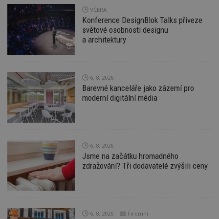
VČERA
Konference DesignBlok Talks přiveze
světové osobnosti designu
Funkční soubory
Nezařazené
soubory
a architektury
6. 8. 2026
Barevné kanceláře jako zázemí pro
moderní digitální média
Nezbytně nutné soubory
Výkonové soubory
Soubory cílení
Funkční soubory
Nezařazené soubory
6. 8. 2026
Nezbytně nutné soubory cookie umožňují základní
Jsme na začátku hromadného
funkce webových stránek, jako je přihlášení
zdražování? Tři dodavatelé zvýšili ceny
uživatele a správa účtu. Webové stránky nelze bez
nezbytně nutných souborů cookie správně
používat.
Provider
/
Název
Vyprší
P
Doména
6. 8. 2026
Firemní