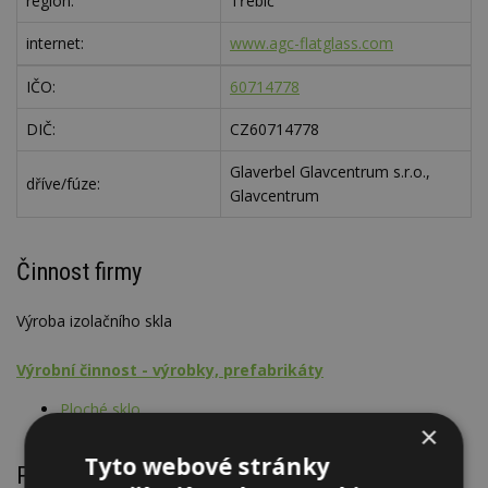
region:
Třebíč
internet:
www.agc-flatglass.com
IČO:
60714778
DIČ:
CZ60714778
Glaverbel Glavcentrum s.r.o.,
dříve/fúze:
Glavcentrum
Činnost firmy
Výroba izolačního skla
Výrobní činnost - výrobky, prefabrikáty
Ploché sklo
×
Tyto webové stránky
Prodej, montáž, výroba