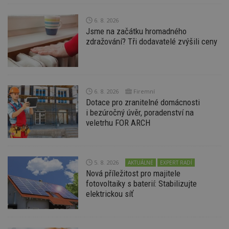
6. 8. 2026
Jsme na začátku hromadného
zdražování? Tři dodavatelé zvýšili ceny
Nezbytně nutné soubory
Výkonové soubory
Soubory cílení
Funkční soubory
Nezařazené soubory
6. 8. 2026
Firemní
Nezbytně nutné soubory cookie umožňují základní
Dotace pro zranitelné domácnosti
funkce webových stránek, jako je přihlášení
uživatele a správa účtu. Webové stránky nelze bez
i bezúročný úvěr, poradenství na
nezbytně nutných souborů cookie správně
veletrhu FOR ARCH
používat.
Provider
/
Název
Vyprší
P
Doména
5. 8. 2026
AKTUÁLNĚ
EXPERT RADÍ
_hjIncludedInPageviewSample
2
T
Hotjar Ltd
Nová příležitost pro majitele
minuty
co
www.estav.cz
na
fotovoltaiky s baterií: Stabilizujte
ab
elektrickou síť
Ho
zd
ná
z
vz