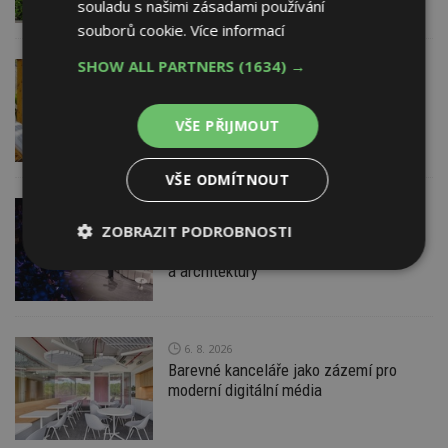
souladu s našimi zásadami používání
souborů cookie.
Více informací
SHOW ALL PARTNERS
(1634) →
VČERA
ESTAV DOPORUČUJE
AKTUÁLNĚ
Co je pergola a co přístřešek? A které
drobné stavby musíte povolovat?
VŠE PŘIJMOUT
Pomůže metodika
VŠE ODMÍTNOUT
VČERA
ZOBRAZIT PODROBNOSTI
Konference DesignBlok Talks přiveze
světové osobnosti designu
a architektury
Nezbytně
Výkonové
Soubory
nutné
soubory
cílení
soubory
6. 8. 2026
Barevné kanceláře jako zázemí pro
Funkční soubory
Nezařazené
moderní digitální média
soubory