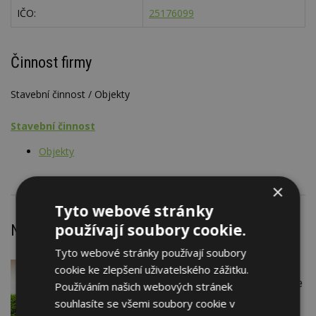
IČO:
25176099
Činnost firmy
Stavební činnost / Objekty
Stavební činnost
Objekty
×
Tyto webové stránky
používají soubory cookie.
Nejnovější články
Tyto webové stránky používají soubory
cookie ke zlepšení uživatelského zážitku.
VČERA
Firemní
Instalace venkovní jednotky klimatizace
Používáním našich webových stránek
nebo žaluzií podléhá jasným právním
souhlasíte se všemi soubory cookie v
pravidlům