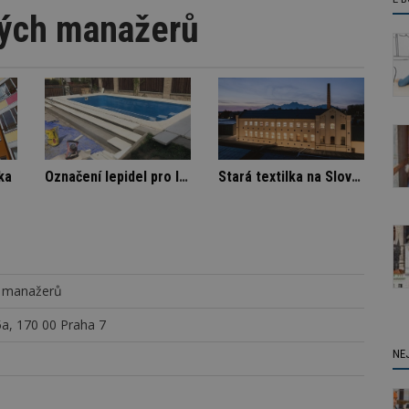
kých manažerů
tovém domě
Spory SVJ a nájemníka
Označe
h manažerů
a, 170 00 Praha 7
NE