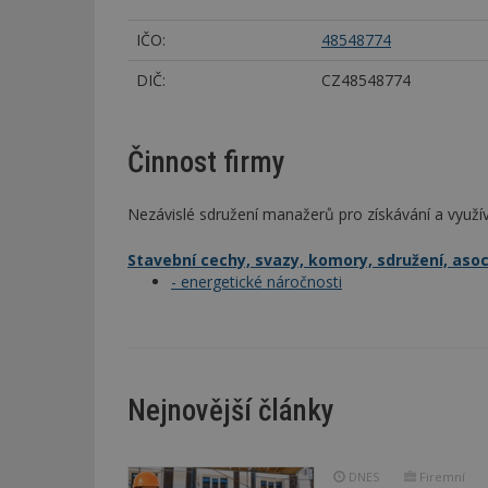
IČO:
48548774
DIČ:
CZ48548774
Činnost firmy
Nezávislé sdružení manažerů pro získávání a využí
Stavební cechy, svazy, komory, sdružení, aso
- energetické náročnosti
Nejnovější články
DNES
Firemní