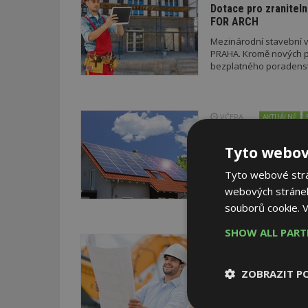
Dotace pro zraniteln
FOR ARCH
Mezinárodní stavební v
PRAHA. Kromě nových pr
bezplatného poradenství
VČERA
AKTUÁLNĚ
Nová příležitost pro 
Tyto webov
Majitelům fotovoltaiky s
Elektroenergetického da
Tyto webové strán
elektrické sítě. Nové f
a baterií. Uvedly to v
webových stránek
a EDC.
souborů cookie.
V
SHOW ALL PAR
VČERA
Návrh Strategie ren
podlahové plochy v 
ZOBRAZIT P
Celkový fond budov v Če
podlahovou plochou pře