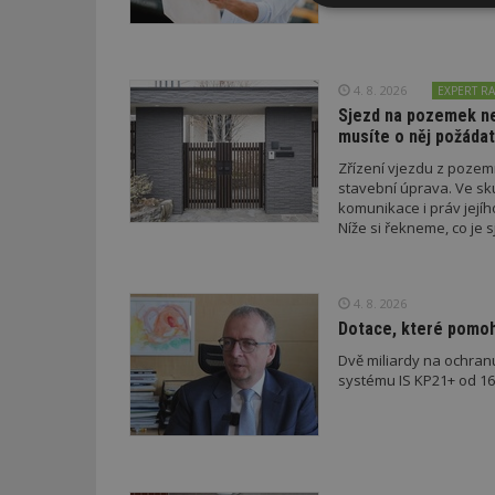
Nezbytně
nutné soubor
4. 8. 2026
EXPERT RA
Sjezd na pozemek nem
musíte o něj požádat
Zřízení vjezdu z poze
Nezbytně nutné s
stavební úprava. Ve sk
komunikace i práv jejíh
Nezbytně nutné soubo
Níže si řekneme, co je s
Webové stránky nelz
podmínky musí splnit a 
Název
4. 8. 2026
_hjIncludedInPa
Dotace, které pomoho
Dvě miliardy na ochran
systému IS KP21+ od 16. 
_dc_gtm_UA-53599