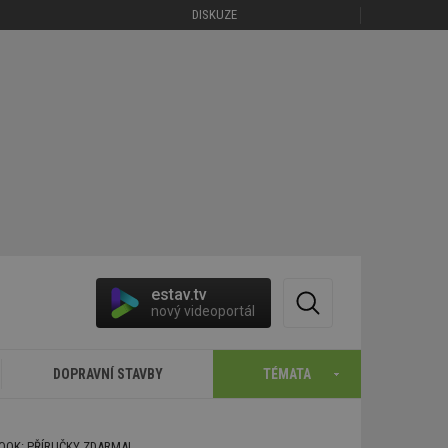
DISKUZE
estav.tv
nový videoportál
DOPRAVNÍ STAVBY
TÉMATA
BOOK: PŘÍRUČKY ZDARMA!