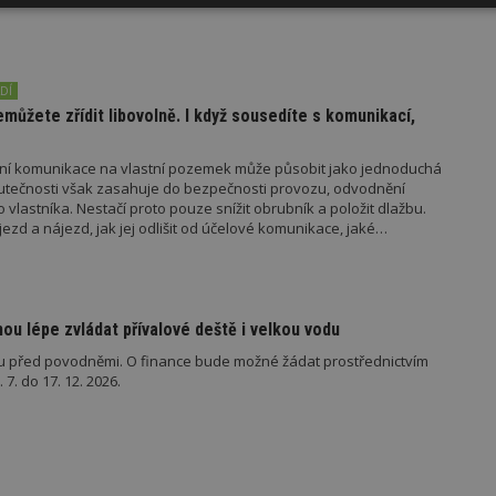
Výkonové
Soubory cílení
Funkční
y
soubory
soubory
DÍ
ůžete zřídit libovolně. I když sousedíte s komunikací,
mní komunikace na vlastní pozemek může působit jako jednoduchá
oubory
Výkonové soubory
Soubory cílení
Funkční soubory
Ne
utečnosti však zasahuje do bezpečnosti provozu, odvodnění
o vlastníka. Nestačí proto pouze snížit obrubník a položit dlažbu.
ry cookie umožňují základní funkce webových stránek, jako je přihlášení uživatele
jezd a nájezd, jak jej odlišit od účelové komunikace, jaké
e bez nezbytně nutných souborů cookie správně používat.
kdo jej povoluje.
Provider
/
Vyprší
Popis
Doména
geviewSample
2
Tento soubor cookie je nastaven tak, 
Hotjar Ltd
u lépe zvládat přívalové deště i velkou vodu
minuty
Hotjar o tom, zda je tento návštěvník 
www.estav.cz
vzorkování dat definovaného limitem z
u před povodněmi. O finance bude možné žádat prostřednictvím
vašeho webu.
7. do 17. 12. 2026.
847-1
.estav.cz
53
Tento soubor cookie je přidružen k w
sekund
Správce značek Google k načtení dalšíc
stránku. Pokud je použit, lze jej považ
nutný, protože bez něj jiné skripty ne
správně. Konec názvu je jedinečné číslo
identifikátorem přidruženého účtu Goog