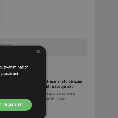
REKLAMA
×
oužíváním našich
CE A SLEVY
 používání
Na nové lehké střeše v létě výrazně
ušetříte. SATJAM rozšiřuje akci
Na nové lehké střeše v létě výrazně
ušetříte. SATJAM rozšiřuje akci
E PŘIJMOUT
REKLAMA