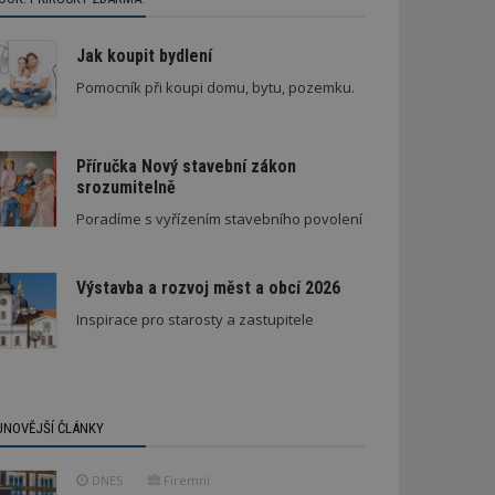
Jak koupit bydlení
Pomocník při koupi domu, bytu, pozemku.
Příručka Nový stavební zákon
srozumitelně
ní lepidel pro lepení dlažby
Stará textilka na Slovensku září novotou
Poradíme s vyřízením stavebního povolení
Výstavba a rozvoj měst a obcí 2026
Inspirace pro starosty a zastupitele
JNOVĚJŠÍ ČLÁNKY
DNES
Firemní