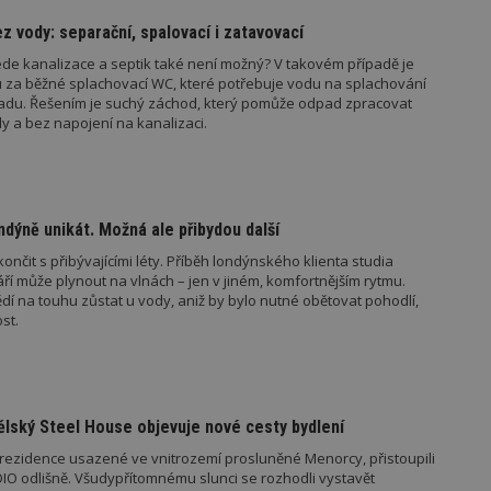
www.estav.cz
1 rok
Tento soubor cookie se používá k vytvá
z vody: separační, spalovací i zatavovací
uživatele
ede kanalizace a septik také není možný? V takovém případě je
29
Soubor cookie je nastaven tak, aby Hot
Hotjar Ltd
minut
začátek cesty uživatele pro celkový poče
.estav.cz
vu za běžné splachovací WC, které potřebuje vodu na splachování
54
Neobsahuje žádné identifikovatelné in
adu. Řešením je suchý záchod, který pomůže odpad zpracovat
sekund
y a bez napojení na kanalizaci.
onInProgress
29
Soubor cookie je nastaven tak, aby Hot
Hotjar Ltd
minut
začátek cesty uživatele pro celkový poče
.estav.cz
54
Neobsahuje žádné identifikovatelné in
sekund
www.estav.cz
29
Tento soubor cookie se používá k vytvá
ndýně unikát. Možná ale přibydou další
minut
uživatele
53
ončit s přibývajícími léty. Příběh londýnského klienta studia
sekund
táří může plynout na vlnách – jen v jiném, komfortnějším rytmu.
1 rok
Jedná se o soubor cookie, který slouží k
í na touhu zůstat u vody, aniž by bylo nutné obětovat pohodlí,
Google LLC
dalších souborů cookie návštěvníkem 
.estav.cz
st.
ovider
/
Provider
/
Doména
Vyprší
Vyprší
Popis
oména
Vyprší
Provider
Popis
/
Vyprší
Popis
ělský Steel House objevuje nové cesty bydlení
70189
.estav.cz
1 rok
Doména
6r.eu
59 minut
Pokud víte něco o tomto souboru cookie a jeho použití,
é rezidence usazené ve vnitrozemí prosluněné Menorcy, přistoupili
.ih.adscale.de
11 měsíců 4 týdny
54 sekund
specifické pro konkrétní web, přidejte své příspěvky.
1 den
Tento soubor cookie nastavuje Google Analytics. Ukládá a aktualizuje 
1 rok
Tyto soubory cookie jsou spojeny s reklam
Casale Media
IO odlišně. Všudypřítomnému slunci se rozhodli vystavět
pro každou navštívenou stránku a slouží k počítání a sledování zobrazen
produktů, na které se uživatelé dívali.
Inc.