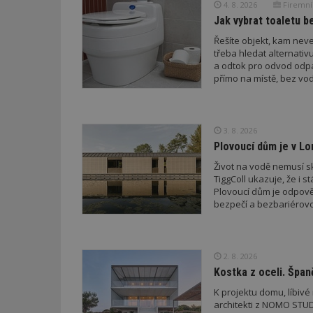
4. 8. 2026
Firemní
id
Jak vybrat toaletu be
Řešíte objekt, kam nev
_hjFirstSeen
třeba hledat alternati
a odtok pro odvod odp
přímo na místě, bez vod
_hjAbsoluteSessi
3. 8. 2026
counter
Plovoucí dům je v Lo
Život na vodě nemusí sk
TiggColl ukazuje, že i s
__gfp_64b
Plovoucí dům je odpověd
bezpečí a bezbariérovo
Název
Provider
Pr
2. 8. 2026
Název
Název
/
D
Název
Kostka z oceli. Špan
_hjSessionUser_1
Doména
test
.m
K projektu domu, líbiv
tu
_gid
CMID
Google
architekti z NOMO STUD
LLC