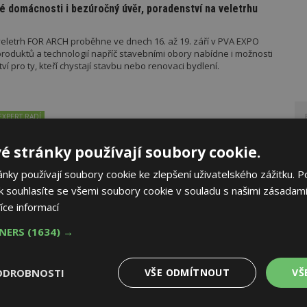
é domácnosti i bezúročný úvěr, poradenství na veletrhu
eletrh FOR ARCH proběhne ve dnech 16. až 19. září v PVA EXPO
oduktů a technologií napříč stavebními obory nabídne i možnosti
 pro ty, kteří chystají stavbu nebo renovaci bydlení.
EXPERT RADÍ
majitele fotovoltaiky s baterií: Stabilizujte elektrickou síť
é stránky používají soubory cookie.
 baterií se otevřela díky rozšíření působnosti
tového centra (EDC) možnost od 1. srpna přispět ke stabilizaci
ky používají soubory cookie ke zlepšení uživatelského zážitku. P
unkce umožňují lepší využití výkonu obnovitelných zdrojů energie
AK
e společné tiskové zprávě Ministerstva průmyslu a obchodu (MPO)
 souhlasíte se všemi soubory cookie v souladu s našimi zásadami
íce informací
TNERS
(1634) →
ovací budov: V ČR máme 700 mil. čtverečních metrů
budovách
ODROBNOSTI
VŠE ODMÍTNOUT
VŠ
ské republice k roku 2025 tvoří 4,2 milionu budov s celkovou
2
sahující 700 mil m
.