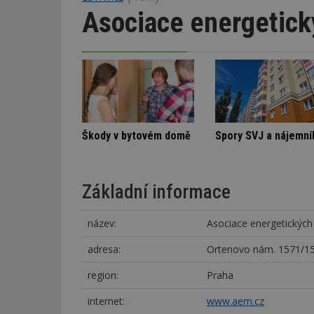
Asociace energetic
enápadná rodinná vila
Architektura klidu mezi borovicemi
Škody v by
Základní informace
název:
Asociace energetickýc
adresa:
Ortenovo nám. 1571/15
region:
Praha
internet:
www.aem.cz