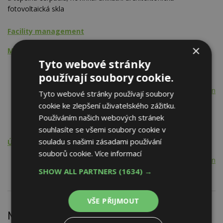
fotovoltaická skla
Facility management
×
Montážní činnost
Tyto webové stránky
Tepelná čerpadla vč. příslušenství
používají soubory cookie.
Sluneční kolektory vč. příslušenství
Elektroinstalační materiál, koncové spotřebiče, rozvody nn
Tyto webové stránky používají soubory
Elektrická požární signalizace - EPS
cookie ke zlepšení uživatelského zážitku.
Elektrické zabezpečovací systémy - EZS
Používáním našich webových stránek
Hromosvody a uzemnění
souhlasíte se všemi soubory cookie v
souladu s našimi zásadami používání
Údržba, opravy, servis, revize
souborů cookie.
Více informací
Elektroinstalační materiál, koncové spotřebiče, rozvody nn
SHOW ALL PARTNERS
(1634) →
VŠE PŘIJMOUT
Nejnovější články