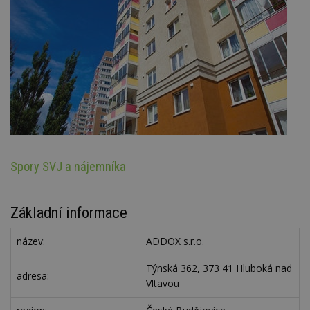
Spory SVJ a nájemníka
Oz
Základní informace
název:
ADDOX s.r.o.
Týnská 362, 373 41 Hluboká nad
adresa:
Vltavou