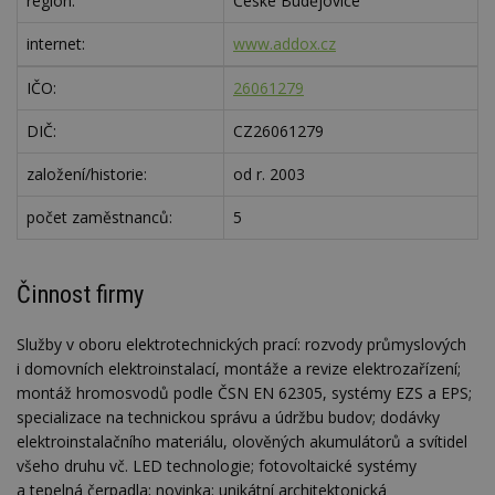
region:
České Budějovice
internet:
www.addox.cz
IČO:
26061279
DIČ:
CZ26061279
založení/historie:
od r. 2003
počet zaměstnanců:
5
Činnost firmy
Služby v oboru elektrotechnických prací: rozvody průmyslových
i domovních elektroinstalací, montáže a revize elektrozařízení;
montáž hromosvodů podle ČSN EN 62305, systémy EZS a EPS;
specializace na technickou správu a údržbu budov; dodávky
elektroinstalačního materiálu, olověných akumulátorů a svítidel
všeho druhu vč. LED technologie; fotovoltaické systémy
a tepelná čerpadla; novinka: unikátní architektonická