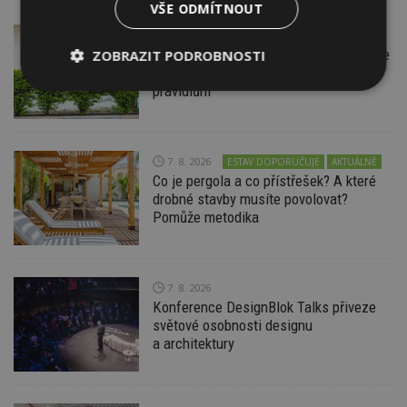
VŠE ODMÍTNOUT
7. 8. 2026
Firemní
Instalace venkovní jednotky klimatizace
ZOBRAZIT PODROBNOSTI
nebo žaluzií podléhá jasným právním
pravidlům
Nezbytně
Výkonové
Soubory
nutné
soubory
cílení
soubory
7. 8. 2026
ESTAV DOPORUČUJE
AKTUÁLNĚ
Co je pergola a co přístřešek? A které
Funkční soubory
Nezařazené
drobné stavby musíte povolovat?
soubory
Pomůže metodika
7. 8. 2026
Konference DesignBlok Talks přiveze
světové osobnosti designu
Nezbytně nutné soubory
a architektury
Výkonové soubory
Soubory cílení
Funkční soubory
Nezařazené soubory