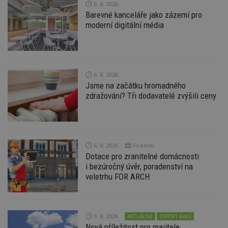
6. 8. 2026
Nezbytně nutné soubory cookie umožňují základní
Barevné kanceláře jako zázemí pro
funkce webových stránek, jako je přihlášení
uživatele a správa účtu. Webové stránky nelze bez
moderní digitální média
nezbytně nutných souborů cookie správně
používat.
Provider
/
Název
Vyprší
P
Doména
6. 8. 2026
_hjIncludedInPageviewSample
2
T
Hotjar Ltd
Jsme na začátku hromadného
minuty
co
www.estav.cz
na
zdražování? Tři dodavatelé zvýšili ceny
ab
Ho
zd
ná
z
vz
d
6. 8. 2026
Firemní
l
Dotace pro zranitelné domácnosti
z
st
i bezúročný úvěr, poradenství na
w
veletrhu FOR ARCH
_dc_gtm_UA-53599847-1
.estav.cz
53
T
sekund
co
př
w
po
5. 8. 2026
AKTUÁLNĚ
EXPERT RADÍ
S
Nová příležitost pro majitele
Go