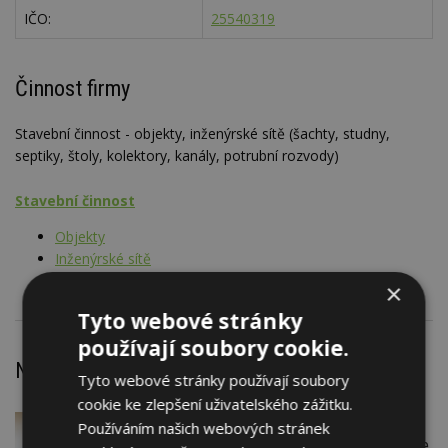
IČO:
25540319
Činnost firmy
Stavební činnost - objekty, inženýrské sítě (šachty, studny,
septiky, štoly, kolektory, kanály, potrubní rozvody)
Stavební činnost
Objekty
Inženýrské sítě
×
Tyto webové stránky
používají soubory cookie.
Nejnovější články
Tyto webové stránky používají soubory
cookie ke zlepšení uživatelského zážitku.
VČERA
Firemní
Používáním našich webových stránek
Instalace venkovní jednotky klimatizace