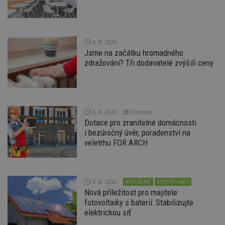
6. 8. 2026
Jsme na začátku hromadného
Nezbytně nutné soubory
zdražování? Tři dodavatelé zvýšili ceny
Výkonové soubory
Soubory cílení
Funkční soubory
Nezařazené soubory
Nezbytně nutné soubory cookie umožňují základní
funkce webových stránek, jako je přihlášení
6. 8. 2026
Firemní
uživatele a správa účtu. Webové stránky nelze bez
Dotace pro zranitelné domácnosti
nezbytně nutných souborů cookie správně
i bezúročný úvěr, poradenství na
používat.
veletrhu FOR ARCH
Provider
/
Název
Vyprší
P
Doména
_hjIncludedInPageviewSample
2
T
Hotjar Ltd
minuty
co
www.estav.cz
5. 8. 2026
AKTUÁLNĚ
EXPERT RADÍ
na
Nová příležitost pro majitele
ab
fotovoltaiky s baterií: Stabilizujte
Ho
zd
elektrickou síť
ná
z