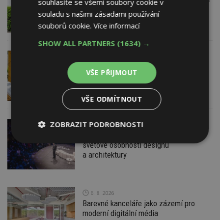
souhlasíte se všemi soubory cookie v
nebo žaluzií podléhá jasným právním
souladu s našimi zásadami používání
pravidlům
souborů cookie.
Více informací
SHOW ALL PARTNERS
(1634) →
VČERA
ESTAV DOPORUČUJE
AKTUÁLNĚ
Co je pergola a co přístřešek? A které
VŠE PŘIJMOUT
drobné stavby musíte povolovat?
Pomůže metodika
VŠE ODMÍTNOUT
ZOBRAZIT PODROBNOSTI
VČERA
Konference DesignBlok Talks přiveze
Nezbytně
světové osobnosti designu
Výkonové
Soubory
nutné
soubory
cílení
a architektury
soubory
6. 8. 2026
Funkční soubory
Nezařazené
Barevné kanceláře jako zázemí pro
soubory
moderní digitální média