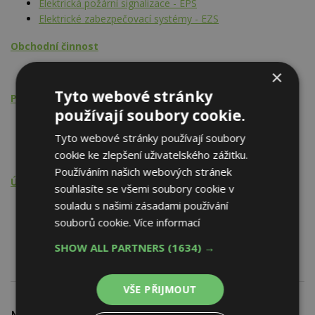
Elektrická požární signalizace - EPS
Elektrické zabezpečovací systémy - EZS
Obchodní činnost
Vybavení pro obchod, služby a stravování
×
Tyto webové stránky
Projektová činnost
používají soubory cookie.
Telefon, rozhlas, TV, video
Tyto webové stránky používají soubory
Elektrická požární signalizace - EPS
cookie ke zlepšení uživatelského zážitku.
Elektrické zabezpečovací systémy - EZS
Používáním našich webových stránek
Údržba, opravy, servis, revize
souhlasíte se všemi soubory cookie v
souladu s našimi zásadami používání
Telefon, rozhlas, TV, video
souborů cookie.
Více informací
Elektrická požární signalizace - EPS
Elektrické zabezpečovací systémy - EZS
SHOW ALL PARTNERS
(1634) →
VŠE PŘIJMOUT