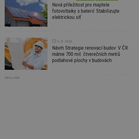
Go
Nová příležitost pro majitele
da
fotovoltaiky s baterií: Stabilizujte
kó
Po
elektrickou síť
lz
z
nu
be
sk
5. 8. 2026
f
s
Návrh Strategie renovací budov: V ČR
ná
máme 700 mil. čtverečních metrů
je
kt
podlahové plochy v budovách
id
p
ú
An
REKLAMA
id
www.estav.cz
1 rok
T
co
po
vy
se
_hjFirstSeen
29
S
Hotjar Ltd
minut
je
.estav.cz
54
ab
sekund
sl
ce
pr
po