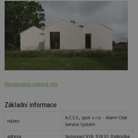
Nenápadná rodinná vila
S
Základní informace
A.C.S.S., spol. s r.o. - Alarm Club
název:
Service System
adresa:
Spojovací 918, 518 01 Dobruška