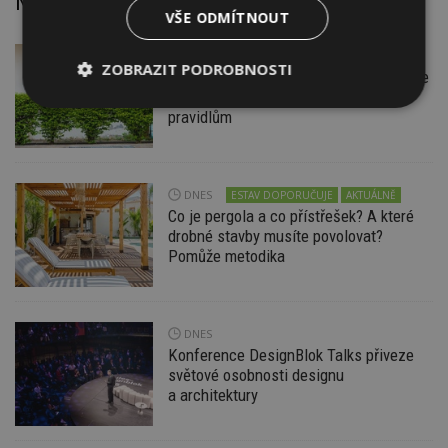
Nejnovější články
VŠE ODMÍTNOUT
DNES
Firemní
ZOBRAZIT PODROBNOSTI
Instalace venkovní jednotky klimatizace
nebo žaluzií podléhá jasným právním
Nezbytně
Výkonové
Soubory
pravidlům
nutné
soubory
cílení
soubory
DNES
ESTAV DOPORUČUJE
AKTUÁLNĚ
Co je pergola a co přístřešek? A které
Funkční soubory
Nezařazené
drobné stavby musíte povolovat?
soubory
Pomůže metodika
DNES
Konference DesignBlok Talks přiveze
světové osobnosti designu
Nezbytně nutné soubory
a architektury
Výkonové soubory
Soubory cílení
Funkční soubory
Nezařazené soubory