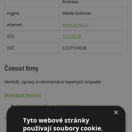
Boleslav
region:
Mladá Boleslav
internet:
www.acmb.cz
IČO:
27133028
DIČ:
CZ27133028
Činnost firmy
Montáž, opravy a rekonstrukce tepelných čerpadel
Montážní činnost
Tepelná čerpadla vč. příslušenství
×
Údržba, opravy, servis, revize
Tyto webové stránky
používají soubory cookie.
Tepelná čerpadla vč. příslušenství