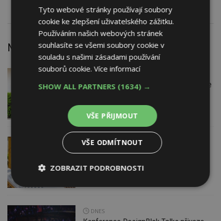
Tyto webové stránky používají soubory
cookie ke zlepšení uživatelského zážitku.
Používáním našich webových stránek
souhlasíte se všemi soubory cookie v
Nejnovější články
souladu s našimi zásadami používání
souborů cookie.
Více informací
DNES
Firemní
Instalace venkovní jednotky klimatizace
SHOW ALL PARTNERS
(1634) →
nebo žaluzií podléhá jasným právním
pravidlům
VŠE PŘIJMOUT
VŠE ODMÍTNOUT
DNES
ESTAV DOPORUČUJE
AKTUÁLNĚ
Co je pergola a co přístřešek? A které
drobné stavby musíte povolovat?
ZOBRAZIT PODROBNOSTI
Pomůže metodika
Nezbytně
Výkonové
Soubory
nutné
soubory
cílení
soubory
DNES