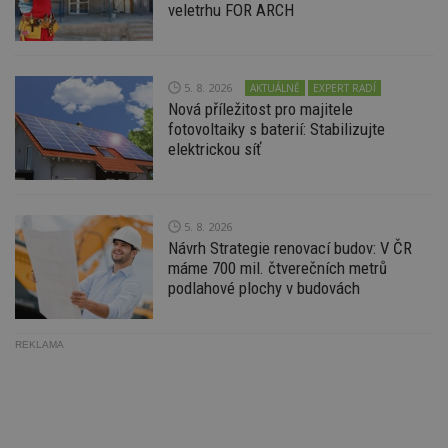
veletrhu FOR ARCH
na
ab
Ho
zd
ná
z
5. 8. 2026
AKTUÁLNĚ
EXPERT RADÍ
vz
Nová příležitost pro majitele
d
l
fotovoltaiky s baterií: Stabilizujte
z
elektrickou síť
st
w
_dc_gtm_UA-53599847-1
.estav.cz
53
T
sekund
co
př
5. 8. 2026
w
Návrh Strategie renovací budov: V ČR
po
S
máme 700 mil. čtverečních metrů
Go
podlahové plochy v budovách
da
kó
Po
lz
REKLAMA
z
nu
be
sk
f
s
ná
je