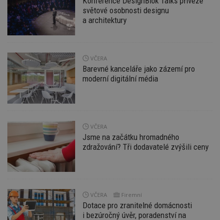
Konference DesignBlok Talks přiveze
světové osobnosti designu
a architektury
Funkční soubory
Nezařazené
soubory
VČERA
Barevné kanceláře jako zázemí pro
moderní digitální média
Nezbytně nutné soubory
Výkonové soubory
Soubory cílení
Funkční soubory
Nezařazené soubory
VČERA
Jsme na začátku hromadného
Nezbytně nutné soubory cookie umožňují základní
zdražování? Tři dodavatelé zvýšili ceny
funkce webových stránek, jako je přihlášení
uživatele a správa účtu. Webové stránky nelze bez
nezbytně nutných souborů cookie správně
používat.
Provider
/
Název
Vyprší
P
VČERA
Firemní
Doména
Dotace pro zranitelné domácnosti
_hjIncludedInPageviewSample
2
T
Hotjar Ltd
i bezúročný úvěr, poradenství na
minuty
co
www.estav.cz