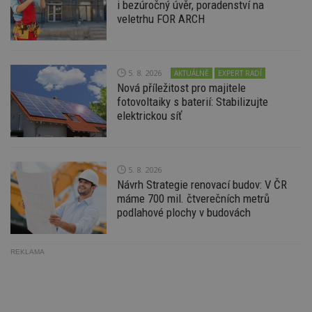
i bezúročný úvěr, poradenství na
minuty
co
www.estav.cz
na
veletrhu FOR ARCH
ab
Ho
zd
ná
z
vz
5. 8. 2026
AKTUÁLNĚ
EXPERT RADÍ
d
Nová příležitost pro majitele
l
fotovoltaiky s baterií: Stabilizujte
z
st
elektrickou síť
w
_dc_gtm_UA-53599847-1
.estav.cz
53
T
sekund
co
př
5. 8. 2026
w
po
Návrh Strategie renovací budov: V ČR
S
máme 700 mil. čtverečních metrů
Go
da
podlahové plochy v budovách
kó
Po
lz
z
REKLAMA
nu
be
sk
f
s
ná