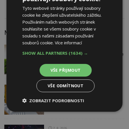
Elektrické zabezpečovací systémy - EZS
Tyto webové stránky používají soubory
cookie ke zlepšení uživatelského zážitku.
Používáním našich webových stránek
souhlasíte se všemi soubory cookie v
Nejnovější články
souladu s našimi zásadami používání
souborů cookie.
Více informací
7. 8. 2026
Firemní
SHOW ALL PARTNERS
(1634) →
Instalace venkovní jednotky klimatizace
nebo žaluzií podléhá jasným právním
pravidlům
VŠE PŘIJMOUT
VŠE ODMÍTNOUT
7. 8. 2026
ESTAV DOPORUČUJE
AKTUÁLNĚ
Co je pergola a co přístřešek? A které
drobné stavby musíte povolovat?
ZOBRAZIT PODROBNOSTI
Pomůže metodika
Nezbytně
Výkonové
Soubory
nutné
soubory
cílení
soubory
7. 8. 2026