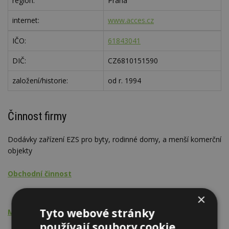
region:
Praha
internet:
www.acces.cz
IČO:
61843041
DIČ:
CZ6810151590
založení/historie:
od r. 1994
Činnost firmy
Dodávky zařízení EZS pro byty, rodinné domy, a menší komerční
objekty
Obchodní činnost
Elektrické zabezpečovací systémy - EZS
×
Tyto webové stránky
Montážní činnost
používají soubory cookie.