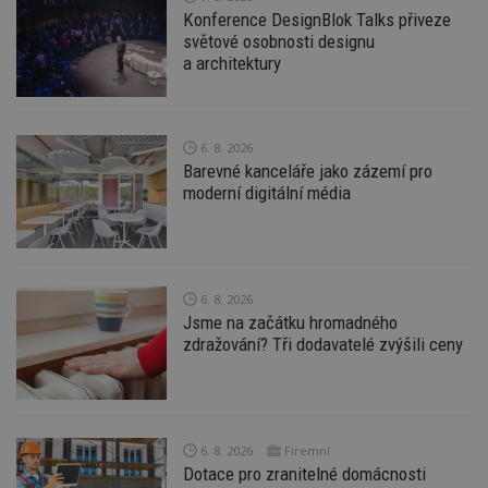
Konference DesignBlok Talks přiveze
světové osobnosti designu
Funkční soubory
Nezařazené
a architektury
soubory
6. 8. 2026
Barevné kanceláře jako zázemí pro
moderní digitální média
Nezbytně nutné soubory
Výkonové soubory
Soubory cílení
Funkční soubory
Nezařazené soubory
6. 8. 2026
Jsme na začátku hromadného
Nezbytně nutné soubory cookie umožňují základní
zdražování? Tři dodavatelé zvýšili ceny
funkce webových stránek, jako je přihlášení
uživatele a správa účtu. Webové stránky nelze bez
nezbytně nutných souborů cookie správně
používat.
Provider
/
Název
Vyprší
P
Doména
6. 8. 2026
Firemní
Dotace pro zranitelné domácnosti
_hjIncludedInPageviewSample
2
T
Hotjar Ltd