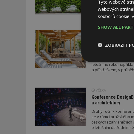
Tyto webové strán
otázkou. V bytových do
webových stránek
právním pravidlům.
souborů cookie.
V
SHOW ALL PAR
VČERA
ESTAV DOPO
Co je pergola a co p
ZOBRAZIT P
Pomůže metodika
V dobách výrazných pro
doporučení z dílny sta
Nezbytně
letošního roku napříkl
nutné soubor
a přístřeškem; v průběh
drobných staveb a také
stavebního zákona. Pro
neboť podání žádosti p
VČERA
novelizovaných pravid
Konference DesignBl
a architektury
Nezbytně nutné s
Druhý ročník konference
se v rámci pražského m
Nezbytně nutné soubo
českých i zahraničních 
Webové stránky nelz
o letošním ústředním té