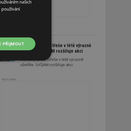
oužíváním našich
 používání
CE A SLEVY
E PŘIJMOUT
Na nové lehké střeše v létě výrazně
ušetříte. SATJAM rozšiřuje akci
Na nové lehké střeše v létě výrazně
Nezařazené
ušetříte. SATJAM rozšiřuje akci
soubory
REKLAMA
zařazené soubory
 a správa účtu.