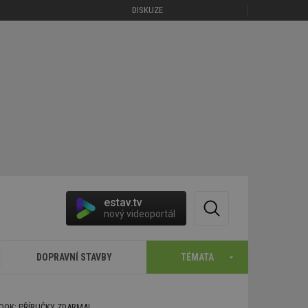
DISKUZE
estav.tv
nový videoportál
DOPRAVNÍ STAVBY
TÉMATA
BOOK: PŘÍRUČKY ZDARMA!