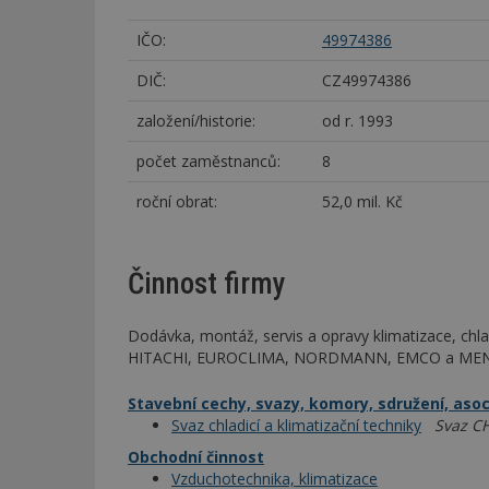
IČO:
49974386
DIČ:
CZ49974386
založení/historie:
od r. 1993
počet zaměstnanců:
8
roční obrat:
52,0 mil. Kč
Činnost firmy
Dodávka, montáž, servis a opravy klimatizace, chla
HITACHI, EUROCLIMA, NORDMANN, EMCO a ME
Stavební cechy, svazy, komory, sdružení, aso
Svaz chladicí a klimatizační techniky
Svaz C
Obchodní činnost
Vzduchotechnika, klimatizace