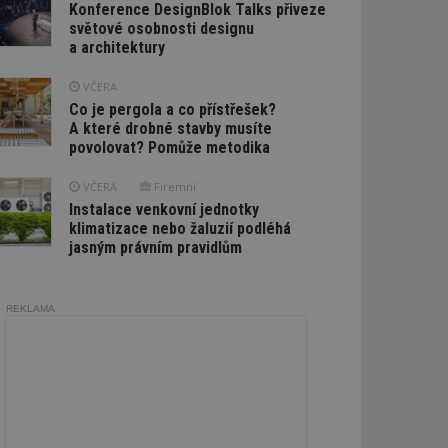
Konference DesignBlok Talks přiveze
světové osobnosti designu
a architektury
VČERA
Co je pergola a co přístřešek?
A které drobné stavby musíte
povolovat? Pomůže metodika
VČERA
Firemní
Instalace venkovní jednotky
klimatizace nebo žaluzií podléhá
jasným právním pravidlům
REKLAMA