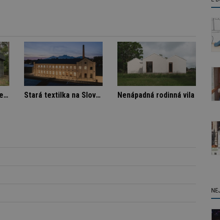
ájemníka
Architektura klidu mezi borovicemi
Stará textilka na Slovensku září novotou
NE