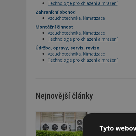
Technologie pro chlazení a mražení
Zahraniční obchod
Vzduchotechnika, klimatizace
Montážní činnost
Vzduchotechnika, klimatizace
Technologie pro chlazení a mražení
Údržba, opravy, servis, revize
Vzduchotechnika, klimatizace
Technologie pro chlazení a mražení
Nejnovější články
VČERA
Firemní
Instalace venkovní j
Tyto webov
pravidlům
Instalace venkovní jedn