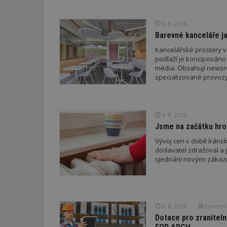
Název
_hjIncludedInPa
6. 8. 2026
Barevné kanceláře ja
Kancelářské prostory v
podlaží je koncipováno 
_dc_gtm_UA-53599
média. Obsahují newsroo
specializované provozy
id
6. 8. 2026
Jsme na začátku hro
_hjFirstSeen
Vývoj cen v době íránsk
dodavatel zdražoval a 
sjednání novými zákaz
_hjAbsoluteSessi
counter
6. 8. 2026
Firemní
Dotace pro zraniteln