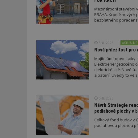
FOR ARCH
__gfp_64b
Mezinárodní stavební v
PRAHA. Kromě nových pr
bezplatného poradenství
Název
Provider
Pr
Název
Název
/
D
5. 8. 2026
Název
AKTUÁLNĚ
_hjSessionUser_1
Doména
Nová příležitost pro 
test
.m
tu
_gid
CMID
Google
Majitelům fotovoltaiky s
LLC
Gdyn
mobile
ww
.estav.cz
Elektroenergetického da
elektrické sítě. Nové f
_ga
TDID
Google
a baterií. Uvedly to v
sssp_session
c
.e
LLC
a EDC.
.estav.cz
ui
VISITOR_INFO1_LI
cct
5. 8. 2026
_hjSession_170189
Návrh Strategie ren
podlahové plochy v 
Gtest
uid
Celkový fond budov v Če
podlahovou plochou pře
C
test_cookie