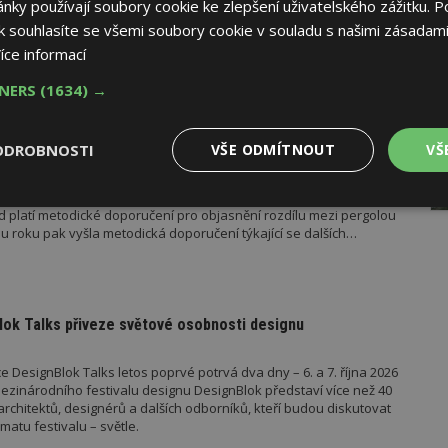
ky používají soubory cookie ke zlepšení uživatelského zážitku. P
mech se totiž dotýká společných částí domu a podléhá jasným
 souhlasíte se všemi soubory cookie v souladu s našimi zásadami
íce informací
TNERS
(1634) →
AK
RUČUJE
AKTUÁLNĚ
řístřešek? A které drobné stavby musíte povolovat?
ODROBNOSTI
VŠE ODMÍTNOUT
VŠ
měn stavební legislativy narůstá také počet metodických
vebního úřadu Ministerstva pro místní rozvoj (MMR). Od července
Výkonové
Soubory cílení
Funkční
ad platí metodické doporučení pro objasnění rozdílu mezi pergolou
y
soubory
soubory
u roku pak vyšla metodická doporučení týkající se dalších
 metodika k údržbě a výměně výtahů podle aktuální novely
 stavebníka se tak datum 1. července stalo poměrně zásadním,
o tomto datu znamená, že záměr bude posuzován již v režimu
el stavebního zákona.
ok Talks přiveze světové osobnosti designu
oubory
Výkonové soubory
Soubory cílení
Funkční soubory
Ne
 DesignBlok Talks letos poprvé potrvá dva dny – 6. a 7. října 2026
ezinárodního festivalu designu DesignBlok představí více než 40
ry cookie umožňují základní funkce webových stránek, jako je přihlášení uživatele
architektů, designérů a dalších odborníků, kteří budou diskutovat
e bez nezbytně nutných souborů cookie správně používat.
matu festivalu – světle.