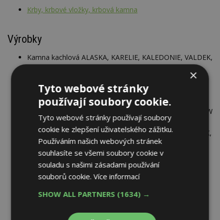
Krby, krbové vložky, krbová kamna
Výrobky
Kamna kachlová ALASKA, KARELIE, KALEDONIE, VALDEK,
kachlová pec
×
Kamna krbová VIKING, STOCKHOLM, TURKU
Tyto webové stránky
Kamna krbová víceúhlá LAHTI, SKANDIK, FJORD,
používají soubory cookie.
TAMPERE, HELSINKI, ...
Krb teplovzdušný stavebnicový DOVER KLASIK, GLASGOW
Tyto webové stránky používají soubory
KLASIK, DUBLIN KLASIK, LONDON KLASIK
cookie ke zlepšení uživatelského zážitku.
Sporák kachlový ALASKA, KARELIE, KALEDONIE, VALDEK,
Používáním našich webových stránek
kachlová pec
souhlasíte se všemi soubory cookie v
Vložka krbová s teplovodním výměníkem DUBLIN 2006,
souladu s našimi zásadami používání
OXFORD 2010, LONDON 2004, BRISTOL 2005
souborů cookie.
Více informací
Vložka krbová teplovzdušná dvouplášťová GLASGOW,
LONDON, BRISTOL
SHOW ALL PARTNERS
(1634) →
Vložka krbová teplovzdušná jednoplášťová DOVER,
DERBY, DUBLIN, YORK, BELFAST, ...