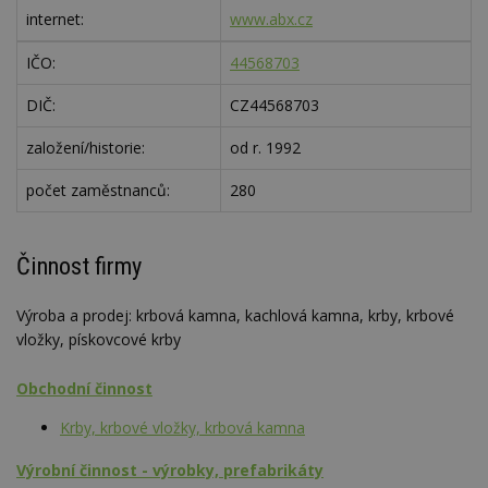
internet:
www.abx.cz
IČO:
44568703
DIČ:
CZ44568703
založení/historie:
od r. 1992
počet zaměstnanců:
280
Činnost firmy
Výroba a prodej: krbová kamna, kachlová kamna, krby, krbové
vložky, pískovcové krby
Obchodní činnost
Krby, krbové vložky, krbová kamna
Výrobní činnost - výrobky, prefabrikáty