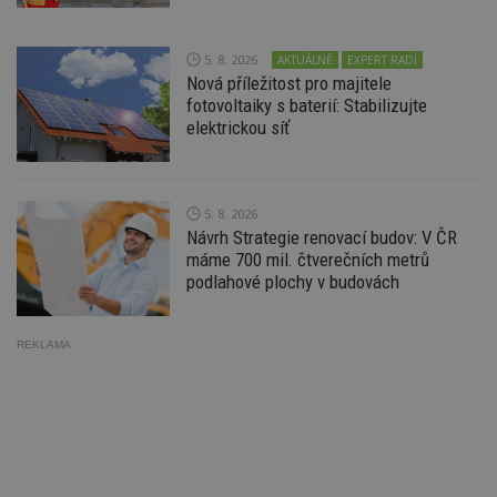
ab
Ho
zd
ná
5. 8. 2026
AKTUÁLNĚ
EXPERT RADÍ
z
Nová příležitost pro majitele
vz
d
fotovoltaiky s baterií: Stabilizujte
l
elektrickou síť
z
st
w
_dc_gtm_UA-53599847-1
.estav.cz
53
T
sekund
co
5. 8. 2026
př
Návrh Strategie renovací budov: V ČR
w
máme 700 mil. čtverečních metrů
po
S
podlahové plochy v budovách
Go
da
kó
Po
REKLAMA
lz
z
nu
be
sk
f
s
ná
je
kt