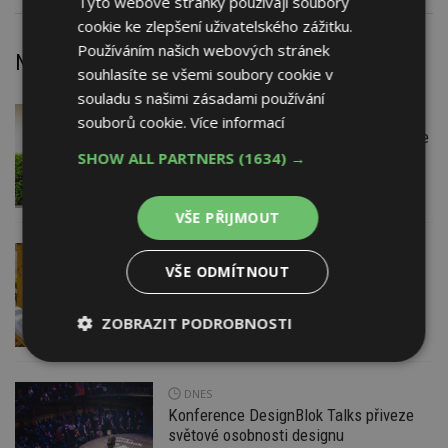
Tyto webové stránky používají soubory
cookie ke zlepšení uživatelského zážitku.
Používáním našich webových stránek
Nejnovější články
souhlasíte se všemi soubory cookie v
souladu s našimi zásadami používání
DNES
Firemní
souborů cookie.
Více informací
Instalace venkovní jednotky klimatizace
nebo žaluzií podléhá jasným právním
SHOW ALL PARTNERS
(1634) →
pravidlům
VŠE PŘIJMOUT
DNES
ESTAV DOPORUČUJE
AKTUÁLNĚ
VŠE ODMÍTNOUT
Co je pergola a co přístřešek? A které
drobné stavby musíte povolovat?
Pomůže metodika
ZOBRAZIT PODROBNOSTI
Nezbytně
Výkonové
Soubory
nutné
soubory
cílení
DNES
soubory
Konference DesignBlok Talks přiveze
světové osobnosti designu