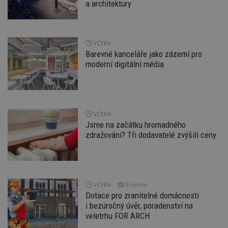
a architektury
Funkční soubory
Nezařazené
soubory
VČERA
Barevné kanceláře jako zázemí pro
moderní digitální média
Nezbytně nutné soubory
Výkonové soubory
Soubory cílení
VČERA
Funkční soubory
Nezařazené soubory
Jsme na začátku hromadného
zdražování? Tři dodavatelé zvýšili ceny
Nezbytně nutné soubory cookie umožňují základní
funkce webových stránek, jako je přihlášení
uživatele a správa účtu. Webové stránky nelze bez
nezbytně nutných souborů cookie správně
používat.
VČERA
Firemní
Provider
/
Název
Vyprší
P
Dotace pro zranitelné domácnosti
Doména
i bezúročný úvěr, poradenství na
_hjIncludedInPageviewSample
2
T
Hotjar Ltd
veletrhu FOR ARCH
minuty
co
www.estav.cz
na