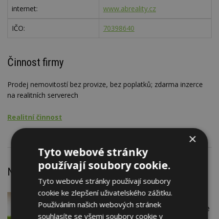
internet:
www.abreality.cz
IČO:
70398640
Činnost firmy
Prodej nemovitostí bez provize, bez poplatků; zdarma inzerce
na realitních serverech
Realitní činnost
×
Tyto webové stránky
používají soubory cookie.
Nejnovější články
Tyto webové stránky používají soubory
cookie ke zlepšení uživatelského zážitku.
VČERA
Firemní
Používáním našich webových stránek
Instalace venkovní jednotky klimatizace
souhlasíte se všemi soubory cookie v
nebo žaluzií podléhá jasným právním