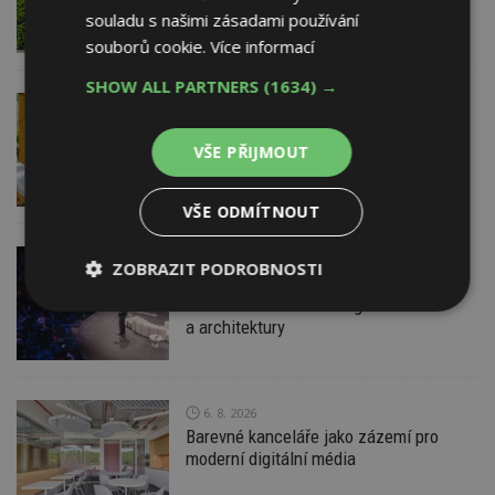
pravidlům
souladu s našimi zásadami používání
souborů cookie.
Více informací
SHOW ALL PARTNERS
(1634) →
VČERA
ESTAV DOPORUČUJE
AKTUÁLNĚ
Co je pergola a co přístřešek? A které
drobné stavby musíte povolovat?
VŠE PŘIJMOUT
Pomůže metodika
VŠE ODMÍTNOUT
VČERA
ZOBRAZIT PODROBNOSTI
Konference DesignBlok Talks přiveze
světové osobnosti designu
Nezbytně
Výkonové
Soubory
a architektury
nutné
soubory
cílení
soubory
6. 8. 2026
Barevné kanceláře jako zázemí pro
Funkční soubory
Nezařazené
soubory
moderní digitální média