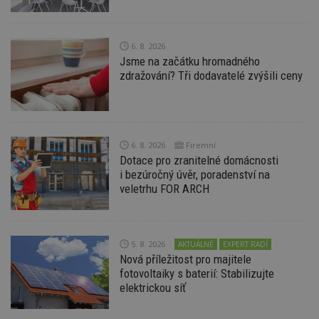
6. 8. 2026
Jsme na začátku hromadného
Nezbytně nutné soubory
zdražování? Tři dodavatelé zvýšili ceny
Výkonové soubory
Soubory cílení
Funkční soubory
Nezařazené soubory
Nezbytně nutné soubory cookie umožňují základní
6. 8. 2026
Firemní
funkce webových stránek, jako je přihlášení
Dotace pro zranitelné domácnosti
uživatele a správa účtu. Webové stránky nelze bez
i bezúročný úvěr, poradenství na
nezbytně nutných souborů cookie správně
používat.
veletrhu FOR ARCH
Provider
/
Název
Vyprší
P
Doména
_hjIncludedInPageviewSample
2
T
Hotjar Ltd
5. 8. 2026
AKTUÁLNĚ
EXPERT RADÍ
minuty
co
www.estav.cz
Nová příležitost pro majitele
na
ab
fotovoltaiky s baterií: Stabilizujte
Ho
elektrickou síť
zd
ná
z
vz