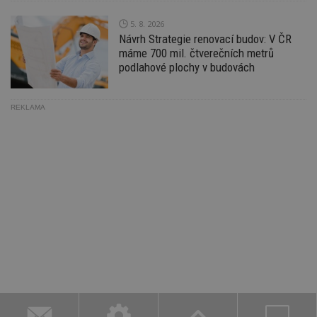
d
l
5. 8. 2026
z
Návrh Strategie renovací budov: V ČR
st
w
máme 700 mil. čtverečních metrů
podlahové plochy v budovách
_dc_gtm_UA-53599847-1
.estav.cz
53
T
sekund
co
př
w
REKLAMA
po
S
Go
da
kó
Po
lz
z
nu
be
sk
f
s
ná
je
kt
id
p
ú
An