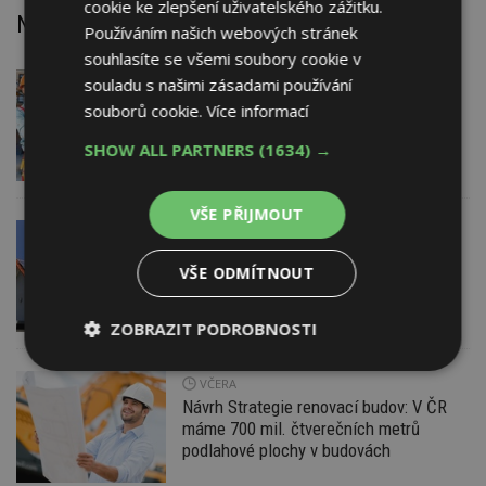
cookie ke zlepšení uživatelského zážitku.
Nejnovější články
Používáním našich webových stránek
souhlasíte se všemi soubory cookie v
souladu s našimi zásadami používání
DNES
Firemní
Dotace pro zranitelné domácnosti
souborů cookie.
Více informací
i bezúročný úvěr, poradenství na
veletrhu FOR ARCH
SHOW ALL PARTNERS
(1634) →
VŠE PŘIJMOUT
VČERA
AKTUÁLNĚ
EXPERT RADÍ
Nová příležitost pro majitele
VŠE ODMÍTNOUT
fotovoltaiky s baterií: Stabilizujte
elektrickou síť
ZOBRAZIT PODROBNOSTI
Nezbytně
Výkonové
Soubory
VČERA
nutné
soubory
cílení
Návrh Strategie renovací budov: V ČR
soubory
máme 700 mil. čtverečních metrů
podlahové plochy v budovách