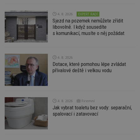
Funkční soubory
Nezařazené
soubory
4. 8. 2026
EXPERT RADÍ
Sjezd na pozemek nemůžete zřídit
libovolně. I když sousedíte
s komunikací, musíte o něj požádat
Nezbytně nutné soubory
4. 8. 2026
Výkonové soubory
Soubory cílení
Dotace, které pomohou lépe zvládat
Funkční soubory
Nezařazené soubory
přívalové deště i velkou vodu
Nezbytně nutné soubory cookie umožňují základní
funkce webových stránek, jako je přihlášení
uživatele a správa účtu. Webové stránky nelze bez
nezbytně nutných souborů cookie správně
používat.
4. 8. 2026
Firemní
Jak vybrat toaletu bez vody: separační,
Provider
/
Název
Vyprší
P
spalovací i zatavovací
Doména
_hjIncludedInPageviewSample
2
T
Hotjar Ltd
minuty
co
www.estav.cz
na
ab