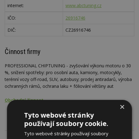
internet:
www.abctuning.cz
IČO:
26916746
DIČ:
CZ26916746
Činnost firmy
PROFESSIONAL CHIPTUNING - zvyšování výkonu motoru o 30
%, snížení spotřeby: pro osobní auta, kamiony, motocykly,
terénní vozy off-road, SUV, autobusy; prodej antiradarů, výroba
ochranných rámů, ochrana laku + fóliování většiny aut
Obchodní činnost
×
Dopravní prostředky
Tyto webové stránky
používají soubory cookie.
Tyto webové stránky používají soubory