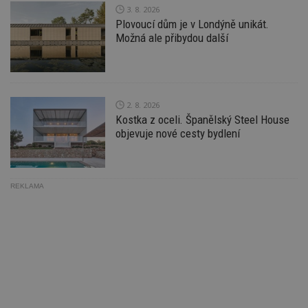
Ho
3. 8. 2026
zd
ná
Plovoucí dům je v Londýně unikát.
z
Možná ale přibydou další
vz
d
l
z
st
w
2. 8. 2026
_dc_gtm_UA-53599847-1
.estav.cz
53
T
Kostka z oceli. Španělský Steel House
sekund
co
př
objevuje nové cesty bydlení
w
po
S
Go
da
kó
REKLAMA
Po
lz
z
nu
be
sk
f
s
ná
je
kt
id