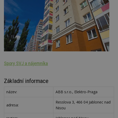
 a nájemníka
Architektura k
Základní informace
název:
ABB s.r.o., Elektro-Praga
Resslova 3, 466 04 Jablonec nad
adresa:
Nisou