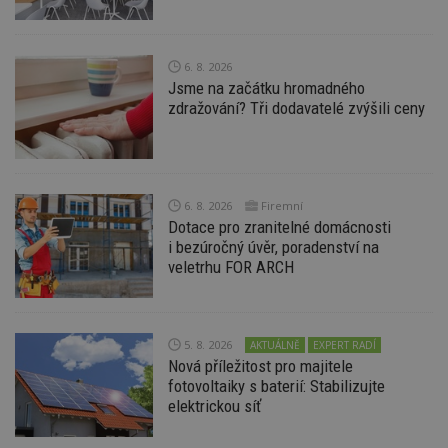
id
www.estav.cz
1 rok
T
co
po
vy
se
6. 8. 2026
Jsme na začátku hromadného
_hjFirstSeen
29
S
Hotjar Ltd
minut
je
.estav.cz
zdražování? Tři dodavatelé zvýšili ceny
54
ab
sekund
sl
ce
pr
po
N
ž
6. 8. 2026
Firemní
id
Dotace pro zranitelné domácnosti
i
i bezúročný úvěr, poradenství na
_hjAbsoluteSessionInProgress
29
S
Hotjar Ltd
veletrhu FOR ARCH
minut
je
.estav.cz
54
ab
sekund
sl
ce
pr
po
5. 8. 2026
AKTUÁLNĚ
EXPERT RADÍ
N
Nová příležitost pro majitele
ž
id
fotovoltaiky s baterií: Stabilizujte
i
elektrickou síť
counter
www.estav.cz
29
T
minut
co