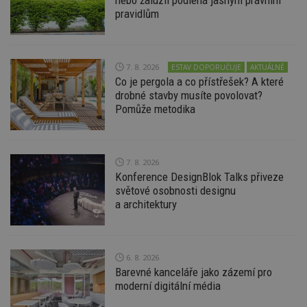
nebo žaluzií podléhá jasným právním
vz
d
pravidlům
l
z
st
w
7. 8. 2026
ESTAV DOPORUČUJE
AKTUÁLNĚ
_dc_gtm_UA-53599847-1
.estav.cz
53
T
sekund
co
Co je pergola a co přístřešek? A které
př
drobné stavby musíte povolovat?
w
po
Pomůže metodika
S
Go
da
kó
Po
7. 8. 2026
lz
z
Konference DesignBlok Talks přiveze
nu
světové osobnosti designu
be
sk
a architektury
f
s
ná
je
kt
6. 8. 2026
id
p
Barevné kanceláře jako zázemí pro
ú
moderní digitální média
An