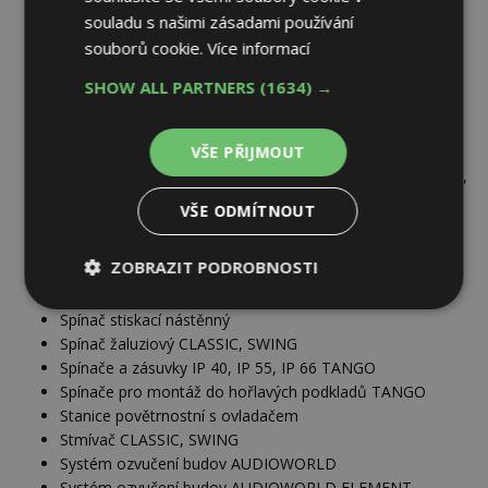
Sdělovací technika CLASSIC, SWING
souladu s našimi zásadami používání
Signalizace úniku vody REFLEX SI, ELEMENT
souborů cookie.
Více informací
Snímač pohybu CLASSIC, SWING
Spínač a odpínač trojpólový páčkový
SHOW ALL PARTNERS
(1634) →
Spínač a ovládač zárubňový 3555-06428, 3555-80428
Spínač a zásuvka IP 44 na hořlavé podklady VARIANT+
VŠE PŘIJMOUT
3553-, 5518-, 3932-
Spínač automatický se dvěma výstupy - design ELEMENT,
TIME, TANGO řada 3299
VŠE ODMÍTNOUT
Spínač časový CLASSIC, SWING
Spínač domovní kolébkový do těžkého provozu IP 66
ZOBRAZIT PODROBNOSTI
GARANT 3558-..75.
Spínač kartový - design ALPHA, IMPULS 1012-0-1713
Nezbytně
Výkonové
Soubory
Spínač stiskací nástěnný
nutné
soubory
cílení
Spínač žaluziový CLASSIC, SWING
soubory
Spínače a zásuvky IP 40, IP 55, IP 66 TANGO
Spínače pro montáž do hořlavých podkladů TANGO
Stanice povětrnostní s ovladačem
Funkční soubory
Nezařazené
Stmívač CLASSIC, SWING
soubory
Systém ozvučení budov AUDIOWORLD
Systém ozvučení budov AUDIOWORLD ELEMENT