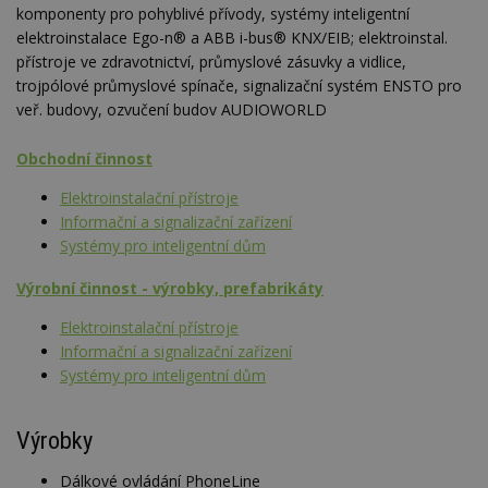
komponenty pro pohyblivé přívody, systémy inteligentní
elektroinstalace Ego-n® a ABB i-bus® KNX/EIB; elektroinstal.
přístroje ve zdravotnictví, průmyslové zásuvky a vidlice,
trojpólové průmyslové spínače, signalizační systém ENSTO pro
veř. budovy, ozvučení budov AUDIOWORLD
Obchodní činnost
Elektroinstalační přístroje
Informační a signalizační zařízení
Systémy pro inteligentní dům
Výrobní činnost - výrobky, prefabrikáty
Elektroinstalační přístroje
Informační a signalizační zařízení
Systémy pro inteligentní dům
Výrobky
Dálkové ovládání PhoneLine