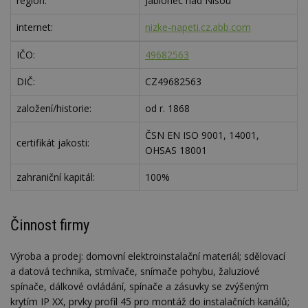
region:
Jablonec nad Nisou
internet:
nizke-napeti.cz.abb.com
IČO:
49682563
DIČ:
CZ49682563
založení/historie:
od r. 1868
ČSN EN ISO 9001, 14001,
certifikát jakosti:
OHSAS 18001
zahraniční kapitál:
100%
Činnost firmy
Výroba a prodej: domovní elektroinstalační materiál; sdělovací
a datová technika, stmívače, snímače pohybu, žaluziové
spínače, dálkové ovládání, spínače a zásuvky se zvýšeným
krytím IP XX, prvky profil 45 pro montáž do instalačních kanálů;