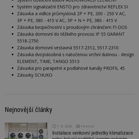
Systém signalizační ENSTO pro zdravotnictví REFLEX SI
Zásuvka a vidlice průmyslová 2P + PE, 200 - 250 V AC,
3P + PE, 380 - 415 V AC, 3P + N + PE, 380 - 415 V
Zásuvka bezpečnostní s proudovým chráničem FI-DOS
Nezbytně nutné soubory
Zásuvka domovní do těžkého provozu IP 55 GARANT
5518-2750
Výkonové soubory
Soubory cílení
Zásuvka domovní vestavná 5517-2312, 5517-2310
Funkční soubory
Nezařazené soubory
Zásuvka dvojnásobná s natočenou vrchní dutinou - design
ELEMENT, TIME, TANGO 5513
Nezbytně nutné soubory cookie umožňují základní
funkce webových stránek, jako je přihlášení
Zásuvka pro parapetní a podlahové kanály PROFIL 45
uživatele a správa účtu. Webové stránky nelze bez
Zásuvky SCHUKO
nezbytně nutných souborů cookie správně
používat.
Provider
/
Název
Vyprší
P
Doména
_hjIncludedInPageviewSample
2
T
Hotjar Ltd
Nejnovější články
minuty
co
www.estav.cz
na
ab
Ho
zd
7. 8. 2026
Firemní
ná
Instalace venkovní jednotky klimatizace
z