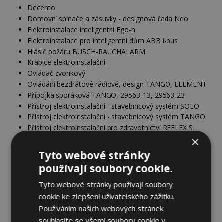
Decento
Domovní spínače a zásuvky - designová řada Neo
Elektroinstalace inteligentní Ego-n
Elektroinstalace pro inteligentní dům ABB i-bus
Hlásič požáru BUSCH-RAUCHALARM
Krabice elektroinstalační
Ovládač zvonkový
Ovládání bezdrátové rádiové, design TANGO, ELEMENT
Přípojka sporáková TANGO, 29563-13, 29563-23
Přístroj elektroinstalační - stavebnicový systém SOLO
Přístroj elektroinstalační - stavebnicový systém TANGO
Přístroj elektroinstalační pro zdravotnictví REFLEX SI
×
Přístroj elektroinstalační řady CLASSIC
Přístroj elektroinstalační řady SWING
Tyto webové stránky
Přístroj modulový zásuvkový pro podlahové krabice
používají soubory cookie.
a elektrokanály PROFIL 45
Přístroj modulový zásuvkový pro podlahové krabice
Tyto webové stránky používají soubory
a elektrokanály PROFIL 45 183861-1, 136811-1
cookie ke zlepšení uživatelského zážitku.
Přístroj spínače s bezšroubovými svorkami, řada 3559
Používáním našich webových stránek
Přístroje spínačů CLASSIC, SWING
souhlasíte se všemi soubory cookie v