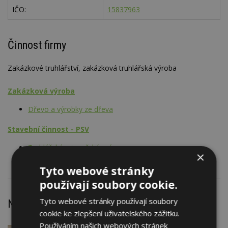
IČO:
15837963
Činnost firmy
Zakázkové truhlářství, zakázková truhlářská výroba
Zakázková výroba
Dřevo a výrobky ze dřeva
Stavební činnost - PSV
Truhlářské a tesařské práce
×
Tyto webové stránky
používají soubory cookie.
Tyto webové stránky používají soubory
Nejnovější články
cookie ke zlepšení uživatelského zážitku.
Používáním našich webových stránek