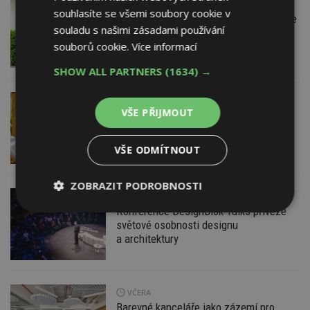
DNES
Firemní
souhlasíte se všemi soubory cookie v
Instalace venkovní jednotky klimatizace
souladu s našimi zásadami používání
nebo žaluzií podléhá jasným právním
souborů cookie.
Více informací
pravidlům
SHOW ALL PARTNERS
(1634) →
DNES
ESTAV DOPORUČUJE
AKTUÁLNĚ
VŠE PŘIJMOUT
Co je pergola a co přístřešek? A které
drobné stavby musíte povolovat?
Pomůže metodika
VŠE ODMÍTNOUT
ZOBRAZIT PODROBNOSTI
DNES
Konference DesignBlok Talks přiveze
Nezbytně
Výkonové
Soubory
světové osobnosti designu
nutné
soubory
cílení
soubory
a architektury
Funkční soubory
Nezařazené
VČERA
soubory
Barevné kanceláře jako zázemí pro