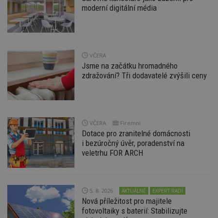
moderní digitální média
VČERA
Nezbytně nutné soubory
Jsme na začátku hromadného
zdražování? Tři dodavatelé zvýšili ceny
Výkonové soubory
Soubory cílení
Funkční soubory
Nezařazené soubory
Nezbytně nutné soubory cookie umožňují základní
funkce webových stránek, jako je přihlášení
uživatele a správa účtu. Webové stránky nelze bez
VČERA
Firemní
nezbytně nutných souborů cookie správně
Dotace pro zranitelné domácnosti
používat.
i bezúročný úvěr, poradenství na
veletrhu FOR ARCH
Provider
/
Název
Vyprší
P
Doména
_hjIncludedInPageviewSample
2
T
Hotjar Ltd
minuty
co
www.estav.cz
na
5. 8. 2026
AKTUÁLNĚ
EXPERT RADÍ
ab
Nová příležitost pro majitele
Ho
zd
fotovoltaiky s baterií: Stabilizujte
ná