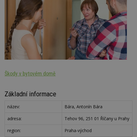
Škody v bytovém domě
N
Základní informace
název:
Bára, Antonín Bára
adresa:
Tehov 96, 251 01 Říčany u Prahy
region:
Praha-východ